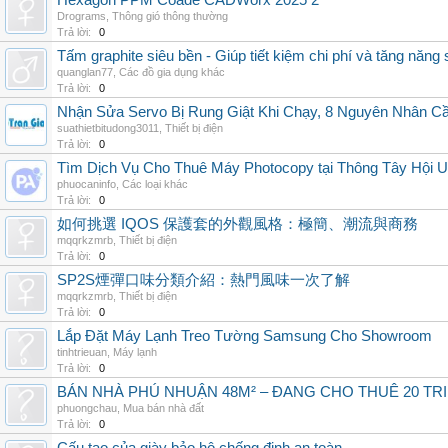
Hexagon PPM Coade CADWorx 2025 2
Drograms
,
Thông gió thông thường
Trả lời:
0
Tấm graphite siêu bền - Giúp tiết kiệm chi phí và tăng năng 
quanglan77
,
Các đồ gia dụng khác
Trả lời:
0
Nhận Sửa Servo Bị Rung Giật Khi Chạy, 8 Nguyên Nhân C
suathietbitudong3011
,
Thiết bị điện
Trả lời:
0
Tìm Dịch Vụ Cho Thuê Máy Photocopy tại Thông Tây Hội U
phuocaninfo
,
Các loại khác
Trả lời:
0
如何挑選 IQOS 保護套的外觀風格：極簡、潮流與商務
mqqrkzmrb
,
Thiết bị điện
Trả lời:
0
SP2S煙彈口味分類介紹：熱門風味一次了解
mqqrkzmrb
,
Thiết bị điện
Trả lời:
0
Lắp Đặt Máy Lạnh Treo Tường Samsung Cho Showroom
tinhtrieuan
,
Máy lạnh
Trả lời:
0
BÁN NHÀ PHÚ NHUẬN 48M² – ĐANG CHO THUÊ 20 TRIỆ
phuongchau
,
Mua bán nhà đất
Trả lời:
0