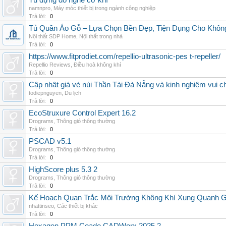
Tủ đựng đồ nghề cơ khí
namnpro
,
Máy móc thiết bị trong ngành công nghiệp
Trả lời:
0
Tủ Quần Áo Gỗ – Lựa Chọn Bền Đẹp, Tiện Dụng Cho Khôn
Nội thất SDP Home
,
Nội thất trong nhà
Trả lời:
0
https://www.fitprodiet.com/repellio-ultrasonic-pes t-repeller/
Repellio Reviews
,
Điều hoà không khí
Trả lời:
0
Cập nhật giá vé núi Thần Tài Đà Nẵng và kinh nghiệm vui c
todiepnguyen
,
Du lịch
Trả lời:
0
EcoStruxure Control Expert 16.2
Drograms
,
Thông gió thông thường
Trả lời:
0
PSCAD v5.1
Drograms
,
Thông gió thông thường
Trả lời:
0
HighScore plus 5.3 2
Drograms
,
Thông gió thông thường
Trả lời:
0
Kế Hoạch Quan Trắc Môi Trường Không Khí Xung Quanh
nhattinseo
,
Các thiết bị khác
Trả lời:
0