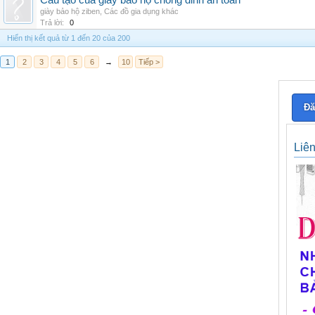
Cấu tạo của giày bảo hộ chống đinh an toàn
giày bảo hộ ziben
,
Các đồ gia dụng khác
Trả lời:
0
Hiển thị kết quả từ 1 đến 20 của 200
1
2
3
4
5
6
→
10
Tiếp >
Đă
Liê