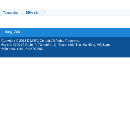
Trang chủ
Diễn đàn
Tiếng Việt
Copyright © 2013 D.M.E.C Co.,Ltd, All Rights Reserved.
Địa chỉ: K190 Lê Duẩn, P. Tân chính, Q. Thanh Khê, Thp. Đà Nẵng, Việt Nam.
Điện thoại: (+84) 5113752506