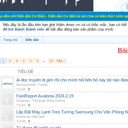
Diễn đàn Cơ Điện - Diễn đàn Cơ điện là nơi chia sẽ kiến thức kinh nghiệm tron
Nếu đây là lần đầu tiên bạn ghé thăm dmec.vn và có thắc mắc, bạn có th
để trở thành thành viên
để bắt đầu đăng bán sản phẩm của mình.
Trang chủ
Diễn đàn
Bài
1
2
3
4
5
6
→
10
Tiếp >
TIÊU ĐỀ
Ai đọc truyện dị giới rồi cho mình hỏi bốn bộ này bộ nào đá
doctruyenonlz
,
Truyện
Trả lời:
0
FastReport Avalonia 2024.2.19
Drograms
,
Thông gió thông thường
Trả lời:
0
Lắp Đặt Máy Lạnh Treo Tường Samsung Cho Văn Phòng 
tinhtrieuan
,
Máy lạnh
Trả lời:
0