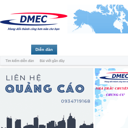
Trang chủ
Diễn đàn
Thành viên
Tìm kiếm diễn đàn
Bài viết gần đây