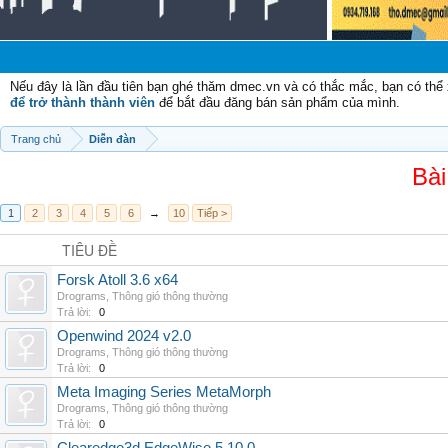
Nếu đây là lần đầu tiên bạn ghé thăm dmec.vn và có thắc mắc, bạn có th
để trở thành thành viên
để bắt đầu đăng bán sản phẩm của mình.
Trang chủ
Diễn đàn
Bài
1
2
3
4
5
6
→
10
Tiếp >
TIÊU ĐỀ
Forsk Atoll 3.6 x64
Drograms
,
Thông gió thông thường
Trả lời:
0
Openwind 2024 v2.0
Drograms
,
Thông gió thông thường
Trả lời:
0
Meta Imaging Series MetaMorph
Drograms
,
Thông gió thông thường
Trả lời:
0