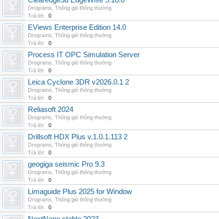
Clearedge3d EdgeWise 5.10.0
Drograms
,
Thông gió thông thường
Trả lời:
0
EViews Enterprise Edition 14.0
Drograms
,
Thông gió thông thường
Trả lời:
0
Process IT OPC Simulation Server
Drograms
,
Thông gió thông thường
Trả lời:
0
Leica Cyclone 3DR v2026.0.1 2
Drograms
,
Thông gió thông thường
Trả lời:
0
Reliasoft 2024
Drograms
,
Thông gió thông thường
Trả lời:
0
Drillsoft HDX Plus v.1.0.1.113 2
Drograms
,
Thông gió thông thường
Trả lời:
0
geogiga seismic Pro 9.3
Drograms
,
Thông gió thông thường
Trả lời:
0
Limaguide Plus 2025 for Window
Drograms
,
Thông gió thông thường
Trả lời:
0