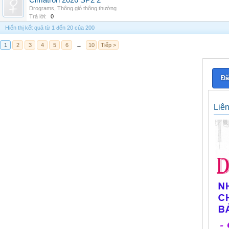
Cimatron 2026 SP2 2
Drograms
,
Thông gió thông thường
Trả lời:
0
Hiển thị kết quả từ 1 đến 20 của 200
1
2
3
4
5
6
→
10
Tiếp >
Đă
Liê