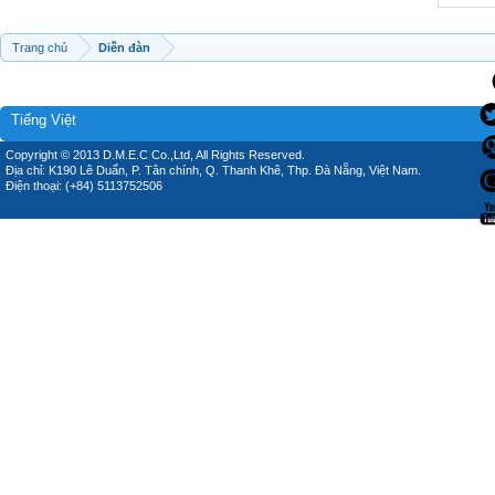
Trang chủ
Diễn đàn
Tiếng Việt
Copyright © 2013 D.M.E.C Co.,Ltd, All Rights Reserved.
Địa chỉ: K190 Lê Duẩn, P. Tân chính, Q. Thanh Khê, Thp. Đà Nẵng, Việt Nam.
Điện thoại: (+84) 5113752506