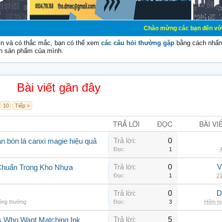
Chào mừng các bạn đến với Diễn đàn Cơ Đ
vn và có thắc mắc, bạn có thể xem
các câu hỏi thường gặp
bằng cách nhấn 
n sản phẩm của mình.
Bài viết gần đây
10
Tiếp >
TRẢ LỜI
ĐỌC
BÀI VI
Trả lời:
0
n bón lá canxi magie hiệu quả
Đọc:
1
4
Trả lời:
0
V
Chuẩn Trong Kho Nhựa
Đọc:
1
21
Trả lời:
0
D
hông thường
Đọc:
3
Hôm na
Trả lời:
5
rs Who Want Matching Ink