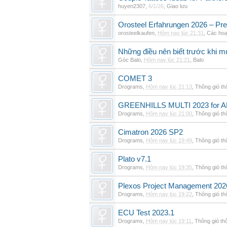
huyen2307
,
6/1/26
,
Giao lưu
Orosteel Erfahrungen 2026 – Pre
orosteelkaufen
,
Hôm nay lúc 21:31
,
Các hoạ
Những điều nên biết trước khi m
Góc Balo
,
Hôm nay lúc 21:21
,
Balo
COMET 3
Drograms
,
Hôm nay lúc 21:13
,
Thông gió t
GREENHILLS MULTI 2023 for 
Drograms
,
Hôm nay lúc 21:00
,
Thông gió t
Cimatron 2026 SP2
Drograms
,
Hôm nay lúc 19:49
,
Thông gió t
Plato v7.1
Drograms
,
Hôm nay lúc 19:35
,
Thông gió t
Plexos Project Management 202
Drograms
,
Hôm nay lúc 19:22
,
Thông gió t
ECU Test 2023.1
Drograms
,
Hôm nay lúc 19:11
,
Thông gió th