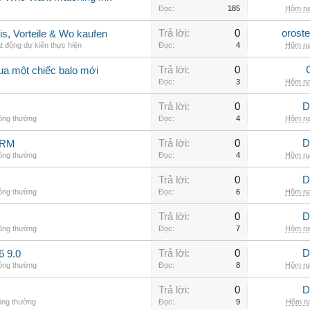
Đọc:
185
Hôm na
Trả lời:
0
orost
is, Vorteile & Wo kaufen
t động dự kiến thực hiện
Đọc:
4
Hôm na
Trả lời:
0
ua một chiếc balo mới
Đọc:
3
Hôm na
Trả lời:
0
D
hông thường
Đọc:
4
Hôm na
Trả lời:
0
D
ARM
hông thường
Đọc:
4
Hôm na
Trả lời:
0
D
hông thường
Đọc:
6
Hôm na
Trả lời:
0
D
hông thường
Đọc:
7
Hôm na
Trả lời:
0
D
6 9.0
hông thường
Đọc:
8
Hôm na
Trả lời:
0
D
ông thường
Đọc:
9
Hôm na