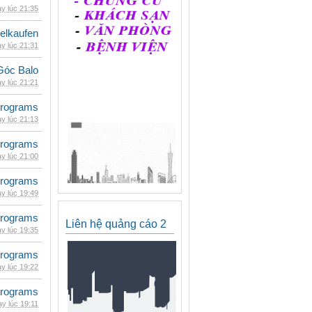
y lúc 21:35
eelkaufen
y lúc 21:31
Góc Balo
y lúc 21:21
rograms
y lúc 21:13
rograms
y lúc 21:00
rograms
y lúc 19:49
rograms
Liên hệ quảng cáo 2
y lúc 19:35
rograms
y lúc 19:22
rograms
y lúc 19:11