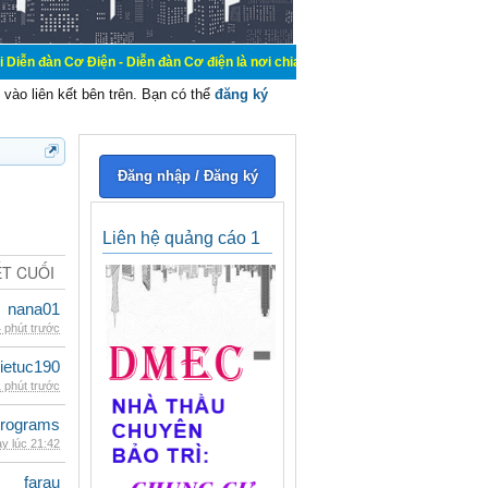
iện - Diễn đàn Cơ điện là nơi chia sẽ kiến thức kinh nghiệm trong lãnh vực cơ 
vào liên kết bên trên. Bạn có thể
đăng ký
Đăng nhập / Đăng ký
Liên hệ quảng cáo 1
ẾT CUỐI
nana01
 phút trước
ietuc190
 phút trước
rograms
y lúc 21:42
farau