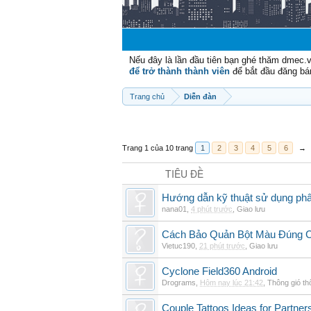
Nếu đây là lần đầu tiên bạn ghé thăm dmec.
để trở thành thành viên
để bắt đầu đăng bá
Trang chủ
Diễn đàn
Trang 1 của 10 trang
1
2
3
4
5
6
→
TIÊU ĐỀ
Hướng dẫn kỹ thuật sử dụng phâ
nana01
,
4 phút trước
,
Giao lưu
Cách Bảo Quản Bột Màu Đúng 
Vietuc190
,
21 phút trước
,
Giao lưu
Cyclone Field360 Android
Drograms
,
Hôm nay lúc 21:42
,
Thông gió t
Couple Tattoos Ideas for Partne