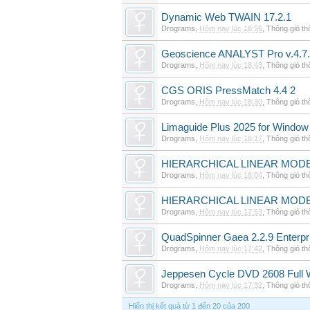
Dynamic Web TWAIN 17.2.1
Drograms
,
Hôm nay lúc 18:56
,
Thông gió t
Geoscience ANALYST Pro v.4.7.
Drograms
,
Hôm nay lúc 18:43
,
Thông gió t
CGS ORIS PressMatch 4.4 2
Drograms
,
Hôm nay lúc 18:30
,
Thông gió t
Limaguide Plus 2025 for Window
Drograms
,
Hôm nay lúc 18:17
,
Thông gió t
HIERARCHICAL LINEAR MODE
Drograms
,
Hôm nay lúc 18:04
,
Thông gió t
HIERARCHICAL LINEAR MOD
Drograms
,
Hôm nay lúc 17:53
,
Thông gió t
QuadSpinner Gaea 2.2.9 Enterpr
Drograms
,
Hôm nay lúc 17:42
,
Thông gió t
Jeppesen Cycle DVD 2608 Full 
Drograms
,
Hôm nay lúc 17:32
,
Thông gió t
Hiển thị kết quả từ 1 đến 20 của 200