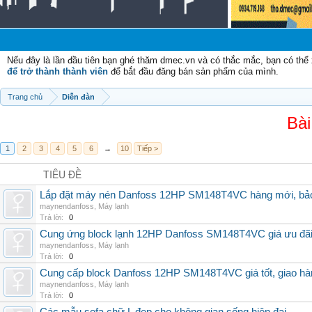
Chào m
Nếu đây là lần đầu tiên bạn ghé thăm dmec.vn và có thắc mắc, bạn có th
để trở thành thành viên
để bắt đầu đăng bán sản phẩm của mình.
Trang chủ
Diễn đàn
Bài
1
2
3
4
5
6
→
10
Tiếp >
TIÊU ĐỀ
Lắp đặt máy nén Danfoss 12HP SM148T4VC hàng mới, bảo 
maynendanfoss
,
Máy lạnh
Trả lời:
0
Cung ứng block lạnh 12HP Danfoss SM148T4VC giá ưu đãi, 
maynendanfoss
,
Máy lạnh
Trả lời:
0
Cung cấp block Danfoss 12HP SM148T4VC giá tốt, giao hàng
maynendanfoss
,
Máy lạnh
Trả lời:
0