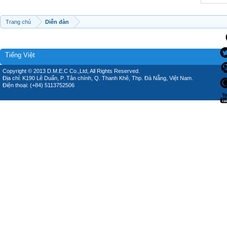
Trang chủ
Diễn đàn
Tiếng Việt
Copyright © 2013 D.M.E.C Co.,Ltd, All Rights Reserved.
Địa chỉ: K190 Lê Duẩn, P. Tân chính, Q. Thanh Khê, Thp. Đà Nẵng, Việt Nam.
Điện thoại: (+84) 5113752506