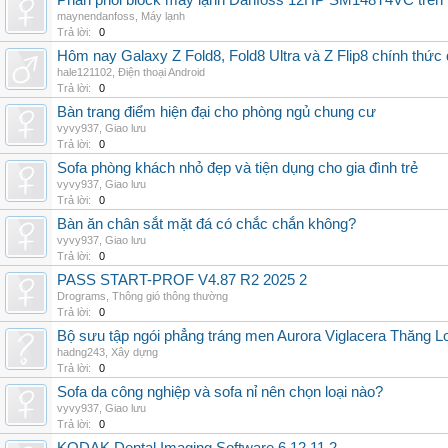
Phân phối block máy lạnh Danfoss 12HP SM148T4VC trên t
maynendanfoss
,
Máy lạnh
Trả lời:
0
Hôm nay Galaxy Z Fold8, Fold8 Ultra và Z Flip8 chính thức
hale121102
,
Điện thoại Android
Trả lời:
0
Bàn trang điểm hiện đại cho phòng ngủ chung cư
vyvy937
,
Giao lưu
Trả lời:
0
Sofa phòng khách nhỏ đẹp và tiện dụng cho gia đình trẻ
vyvy937
,
Giao lưu
Trả lời:
0
Bàn ăn chân sắt mặt đá có chắc chắn không?
vyvy937
,
Giao lưu
Trả lời:
0
PASS START-PROF V4.87 R2 2025 2
Drograms
,
Thông gió thông thường
Trả lời:
0
Bộ sưu tập ngói phẳng tráng men Aurora Viglacera Thăng L
hadng243
,
Xây dựng
Trả lời:
0
Sofa da công nghiệp và sofa nỉ nên chọn loại nào?
vyvy937
,
Giao lưu
Trả lời:
0