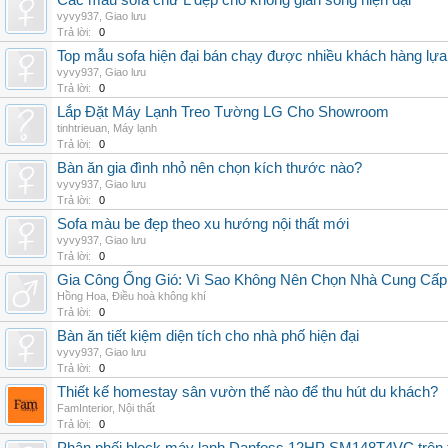
Các mẫu sofa chữ L đẹp cho không gian sống hiện đại
vyvy937
,
Giao lưu
Trả lời:
0
Top mẫu sofa hiện đại bán chạy được nhiều khách hàng lự
vyvy937
,
Giao lưu
Trả lời:
0
Lắp Đặt Máy Lạnh Treo Tường LG Cho Showroom
tinhtrieuan
,
Máy lạnh
Trả lời:
0
Bàn ăn gia đình nhỏ nên chọn kích thước nào?
vyvy937
,
Giao lưu
Trả lời:
0
Sofa màu be đẹp theo xu hướng nội thất mới
vyvy937
,
Giao lưu
Trả lời:
0
Gia Công Ống Gió: Vì Sao Không Nên Chọn Nhà Cung Cấp
Hồng Hoa
,
Điều hoà không khí
Trả lời:
0
Bàn ăn tiết kiệm diện tích cho nhà phố hiện đại
vyvy937
,
Giao lưu
Trả lời:
0
Thiết kế homestay sân vườn thế nào để thu hút du khách?
FamInterior
,
Nội thất
Trả lời:
0