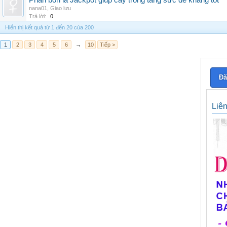
Phân bón lá Jackpot giúp cây trồng tăng sức đề kháng tốt
nana01
,
Giao lưu
Trả lời:
0
Hiển thị kết quả từ 1 đến 20 của 200
1
2
3
4
5
6
→
10
Tiếp >
Đă
Liê