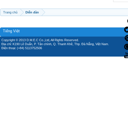
Trang chủ
Diễn đàn
Tiếng Việt
Copyright © 2013 D.M.E.C Co.,Ltd, All Rights Reserved.
Địa chỉ: K190 Lê Duẩn, P. Tân chính, Q. Thanh Khê, Thp. Đà Nẵng, Việt Nam.
Điện thoại: (+84) 5113752506