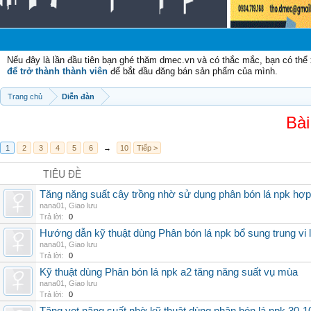
Chà
Nếu đây là lần đầu tiên bạn ghé thăm dmec.vn và có thắc mắc, bạn có th
để trở thành thành viên
để bắt đầu đăng bán sản phẩm của mình.
Trang chủ
Diễn đàn
Bài
1
2
3
4
5
6
→
10
Tiếp >
TIÊU ĐỀ
Tăng năng suất cây trồng nhờ sử dụng phân bón lá npk hợp 
nana01
,
Giao lưu
Trả lời:
0
Hướng dẫn kỹ thuật dùng Phân bón lá npk bổ sung trung vi
nana01
,
Giao lưu
Trả lời:
0
Kỹ thuật dùng Phân bón lá npk a2 tăng năng suất vụ mùa
nana01
,
Giao lưu
Trả lời:
0