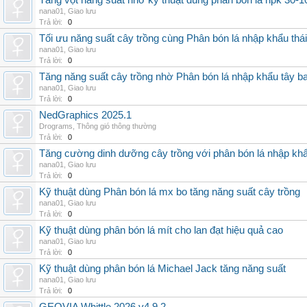
Tăng vọt năng suất nhờ kỹ thuật dùng phân bón lá npk 30-1
nana01
,
Giao lưu
Trả lời:
0
Tối ưu năng suất cây trồng cùng Phân bón lá nhập khẩu thái
nana01
,
Giao lưu
Trả lời:
0
Tăng năng suất cây trồng nhờ Phân bón lá nhập khẩu tây b
nana01
,
Giao lưu
Trả lời:
0
NedGraphics 2025.1
Drograms
,
Thông gió thông thường
Trả lời:
0
Tăng cường dinh dưỡng cây trồng với phân bón lá nhập kh
nana01
,
Giao lưu
Trả lời:
0
Kỹ thuật dùng Phân bón lá mx bo tăng năng suất cây trồng
nana01
,
Giao lưu
Trả lời:
0
Kỹ thuật dùng phân bón lá mít cho lan đạt hiệu quả cao
nana01
,
Giao lưu
Trả lời:
0
Kỹ thuật dùng phân bón lá Michael Jack tăng năng suất
nana01
,
Giao lưu
Trả lời:
0