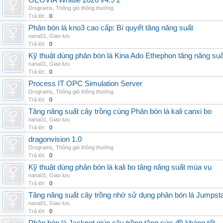
GEOVIA Whittle 2026 v4.9 2
Drograms
,
Thông gió thông thường
Trả lời:
0
Phân bón lá kno3 cao cấp: Bí quyết tăng năng suất
nana01
,
Giao lưu
Trả lời:
0
Kỹ thuật dùng phân bón lá Kina Ado Ethephon tăng năng suấ
nana01
,
Giao lưu
Trả lời:
0
Process IT OPC Simulation Server
Drograms
,
Thông gió thông thường
Trả lời:
0
Tăng năng suất cây trồng cùng Phân bón lá kali canxi bo
nana01
,
Giao lưu
Trả lời:
0
dragonvision 1.0
Drograms
,
Thông gió thông thường
Trả lời:
0
Kỹ thuật dùng phân bón lá kali bo tăng năng suất mùa vụ
nana01
,
Giao lưu
Trả lời:
0
Tăng năng suất cây trồng nhờ sử dụng phân bón lá Jumpsta
nana01
,
Giao lưu
Trả lời:
0