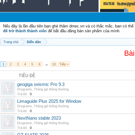
Chào
Nếu đây là lần đầu tiên bạn ghé thăm dmec.vn và có thắc mắc, bạn có th
để trở thành thành viên
để bắt đầu đăng bán sản phẩm của mình.
Trang chủ
Diễn đàn
Bài
1
2
3
4
5
6
→
10
Tiếp >
TIÊU ĐỀ
geogiga seismic Pro 9.3
Drograms
,
Thông gió thông thường
Trả lời:
0
Limaguide Plus 2025 for Window
Drograms
,
Thông gió thông thường
Trả lời:
0
NextNano stable 2023
Drograms
,
Thông gió thông thường
Trả lời:
0