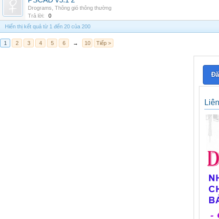
PSCAD v5.1 2
Drograms
,
Thông gió thông thường
Trả lời:
0
Hiển thị kết quả từ 1 đến 20 của 200
1
2
3
4
5
6
→
10
Tiếp >
Đă
Liê