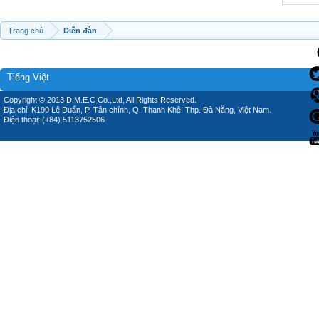
Trang chủ
Diễn đàn
Tiếng Việt
Copyright © 2013 D.M.E.C Co.,Ltd, All Rights Reserved.
Địa chỉ: K190 Lê Duẩn, P. Tân chính, Q. Thanh Khê, Thp. Đà Nẵng, Việt Nam.
Điện thoại: (+84) 5113752506