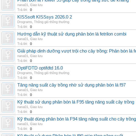
Phân bón lá Flower 95 giúp cây trồng tăng sức đề kháng
nana01
,
Giao lưu
Trả lời:
0
KISSsoft KISSsys 2026.0 2
Drograms
,
Thông gió thông thường
Trả lời:
0
Hướng dẫn kỹ thuật sử dụng phân bón lá fetrilon combi
nana01
,
Giao lưu
Trả lời:
0
Giải pháp dinh dưỡng vượt trội cho cây trồng: Phân bón lá fe
nana01
,
Giao lưu
Trả lời:
0
OptiFDTD optifdtd 16.0
Drograms
,
Thông gió thông thường
Trả lời:
0
Tăng năng suất cây trồng nhờ sử dụng phân bón lá f97
nana01
,
Giao lưu
Trả lời:
0
Kỹ thuật sử dụng phân bón lá F95 tăng năng suất cây trồng
nana01
,
Giao lưu
Trả lời:
0
Kỹ thuật dùng phân bón lá F94 tăng năng suất cho cây trồng
nana01
,
Giao lưu
Trả lời:
0