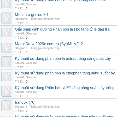
Kỹ thuật sử dụng Phân bón lá f90 giúp tăng năng suất
nana01
,
Giao lưu
Trả lời:
0
Mensura genius 9.1
Drograms
,
Thông gió thông thường
Trả lời:
0
Giải pháp dinh dưỡng Phân bón lá f bo tăng tỷ lệ đậu trái
nana01
,
Giao lưu
Trả lời:
0
MagicDraw 2026x cameo (SysML v2) 2
Drograms
,
Thông gió thông thường
Trả lời:
0
Kỹ thuật sử dụng phân bón lá extract tăng năng suất cây
nana01
,
Giao lưu
Trả lời:
0
Kỹ thuật sử dụng phân bón lá ethephon tăng năng suất cây
nana01
,
Giao lưu
Trả lời:
0
Kỹ thuật sử dụng Phân bón lá ET tăng năng suất cây trồng
nana01
,
Giao lưu
Trả lời:
0
franc5k (76)
Drograms
,
Thông gió thông thường
Trả lời:
0