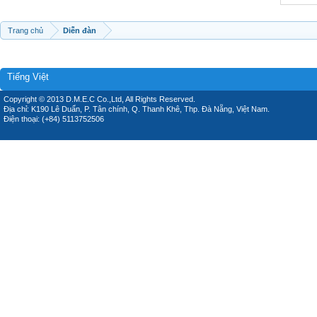
Trang chủ
Diễn đàn
Tiếng Việt
Copyright © 2013 D.M.E.C Co.,Ltd, All Rights Reserved.
Địa chỉ: K190 Lê Duẩn, P. Tân chính, Q. Thanh Khê, Thp. Đà Nẵng, Việt Nam.
Điện thoại: (+84) 5113752506