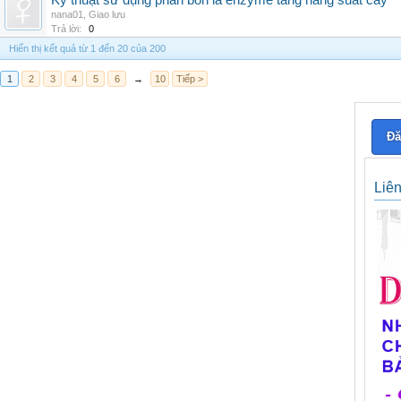
Kỹ thuật sử dụng phân bón lá enzyme tăng năng suất cây
nana01
,
Giao lưu
Trả lời:
0
Hiển thị kết quả từ 1 đến 20 của 200
1
2
3
4
5
6
→
10
Tiếp >
Đă
Liê