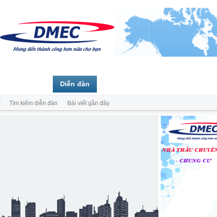
Trang chủ
Diễn đàn
Thành viên
Tìm kiếm diễn đàn
Bài viết gần đây