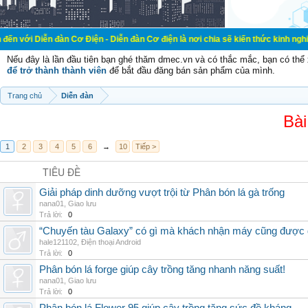
đàn Cơ Điện - Diễn đàn Cơ điện là nơi chia sẽ kiến thức kinh nghiệm trong lãn
Nếu đây là lần đầu tiên bạn ghé thăm dmec.vn và có thắc mắc, bạn có th
để trở thành thành viên
để bắt đầu đăng bán sản phẩm của mình.
Trang chủ
Diễn đàn
Bài
1
2
3
4
5
6
→
10
Tiếp >
TIÊU ĐỀ
Giải pháp dinh dưỡng vượt trội từ Phân bón lá gà trống
nana01
,
Giao lưu
Trả lời:
0
“Chuyến tàu Galaxy” có gì mà khách nhận máy cũng được đ
hale121102
,
Điện thoại Android
Trả lời:
0
Phân bón lá forge giúp cây trồng tăng nhanh năng suất!
nana01
,
Giao lưu
Trả lời:
0