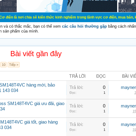
chia sẽ kiến thức kinh nghiệm trong lãnh vực cơ điện, mua bán, ký gửi, cho th
vn và có thắc mắc, bạn có thể xem
các câu hỏi thường gặp
bằng cách nhấn 
n sản phẩm của mình.
Bài viết gần đây
10
Tiếp >
TRẢ LỜI
ĐỌC
BÀI VI
 SM148T4VC hàng mới, bảo
Trả lời:
0
maynen
1 143 034
Đọc:
1
2
oss SM148T4VC giá ưu đãi, giao
Trả lời:
0
maynen
034
Đọc:
1
15
M148T4VC giá tốt, giao hàng
Trả lời:
0
maynen
43 034
Đọc:
1
31