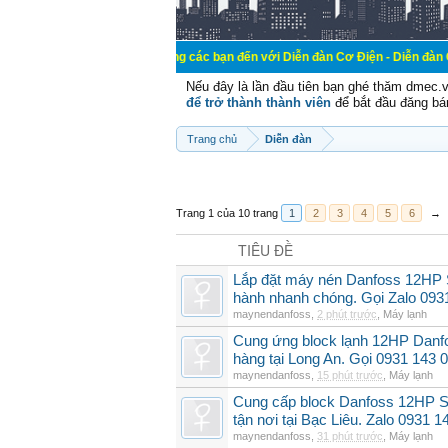
Chào mừng các bạn đến với Diễn đàn Cơ Điện - Diễn đàn Cơ điện là nơi 
Nếu đây là lần đầu tiên bạn ghé thăm dmec.
để trở thành thành viên
để bắt đầu đăng bá
Trang chủ
Diễn đàn
Trang 1 của 10 trang
1
2
3
4
5
6
→
TIÊU ĐỀ
Lắp đặt máy nén Danfoss 12HP
hành nhanh chóng. Gọi Zalo 093
maynendanfoss
,
2 phút trước
,
Máy lạnh
Cung ứng block lạnh 12HP Danf
hàng tại Long An. Gọi 0931 143 
maynendanfoss
,
15 phút trước
,
Máy lạnh
Cung cấp block Danfoss 12HP S
tận nơi tại Bạc Liêu. Zalo 0931 1
maynendanfoss
,
31 phút trước
,
Máy lạnh