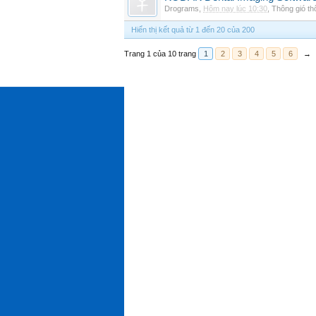
Drograms
,
Hôm nay lúc 10:30
,
Thông gió t
Hiển thị kết quả từ 1 đến 20 của 200
Trang 1 của 10 trang
1
2
3
4
5
6
→