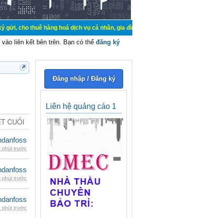
uê hàng hoá dịch vụ cá nhân, gia đình. Mua bán, ký gửi, cho thuê thiết bị hệ t
vào liên kết bên trên. Bạn có thể
đăng ký
Đăng nhập / Đăng ký
Liên hệ quảng cáo 1
ẾT CUỐI
danfoss
 phút trước
danfoss
 phút trước
danfoss
 phút trước