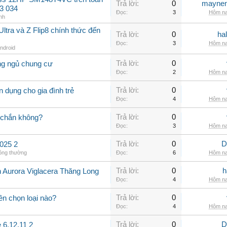
Trả lời:
0
maynen
3 034
Đọc:
3
Hôm na
nh
ltra và Z Flip8 chính thức đến
Trả lời:
0
ha
Đọc:
3
Hôm na
Android
Trả lời:
0
ng ngủ chung cư
Đọc:
2
Hôm na
Trả lời:
0
 dụng cho gia đình trẻ
Đọc:
4
Hôm na
Trả lời:
0
 chắn không?
Đọc:
3
Hôm na
Trả lời:
0
D
025 2
hông thường
Đọc:
6
Hôm na
Trả lời:
0
h
n Aurora Viglacera Thăng Long
Đọc:
4
Hôm na
Trả lời:
0
ên chọn loại nào?
Đọc:
4
Hôm na
Trả lời:
0
D
 6.12.11 2