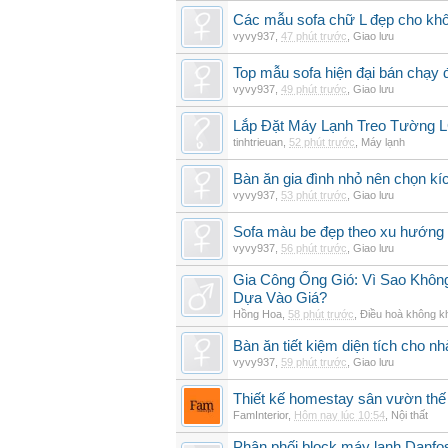
Các mẫu sofa chữ L đẹp cho khô
vyvy937
,
47 phút trước
,
Giao lưu
Top mẫu sofa hiện đại bán chạy
vyvy937
,
49 phút trước
,
Giao lưu
Lắp Đặt Máy Lạnh Treo Tường
tinhtrieuan
,
52 phút trước
,
Máy lạnh
Bàn ăn gia đình nhỏ nên chọn kí
vyvy937
,
53 phút trước
,
Giao lưu
Sofa màu be đẹp theo xu hướng 
vyvy937
,
56 phút trước
,
Giao lưu
Gia Công Ống Gió: Vì Sao Khô
Dựa Vào Giá?
Hồng Hoa
,
58 phút trước
,
Điều hoà không k
Bàn ăn tiết kiệm diện tích cho nh
vyvy937
,
59 phút trước
,
Giao lưu
Thiết kế homestay sân vườn thế 
FamInterior
,
Hôm nay lúc 10:54
,
Nội thất
Phân phối block máy lạnh Danf