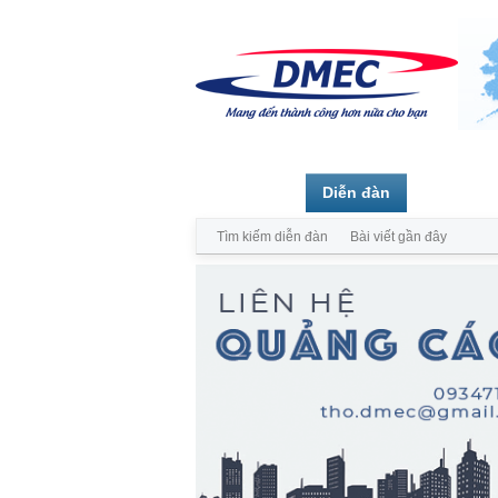
Trang chủ
Diễn đàn
Thành vi
Tìm kiếm diễn đàn
Bài viết gần đây