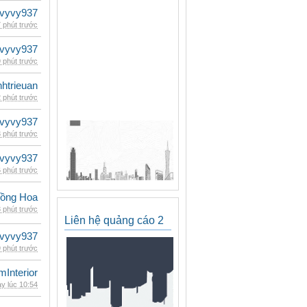
vyvy937
 phút trước
vyvy937
 phút trước
inhtrieuan
 phút trước
vyvy937
 phút trước
vyvy937
 phút trước
ồng Hoa
 phút trước
Liên hệ quảng cáo 2
vyvy937
 phút trước
mInterior
y lúc 10:54