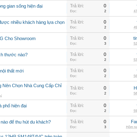
Trả lời:
0
ng gian sống hiện đại
Đọc:
2
47
Trả lời:
0
 được nhiều khách hàng lựa chọn
Đọc:
2
49
Trả lời:
0
t
 LG Cho Showroom
Đọc:
3
52
Trả lời:
0
ch thước nào?
Đọc:
2
53
Trả lời:
0
nội thất mới
Đọc:
2
56
ng Nên Chọn Nhà Cung Cấp Chỉ
Trả lời:
0
H
Đọc:
2
58
hí
Trả lời:
0
à phố hiện đại
Đọc:
2
59
Trả lời:
0
Fa
nào để thu hút du khách?
Đọc:
3
Hôm na
oss 12HP SM148T4VC trên toàn