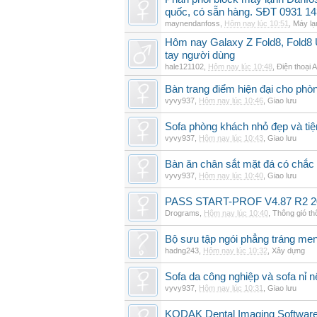
quốc, có sẵn hàng. SĐT 0931 14
maynendanfoss
,
Hôm nay lúc 10:51
,
Máy lạ
Hôm nay Galaxy Z Fold8, Fold8 U
tay người dùng
hale121102
,
Hôm nay lúc 10:48
,
Điện thoại 
Bàn trang điểm hiện đại cho phò
vyvy937
,
Hôm nay lúc 10:46
,
Giao lưu
Sofa phòng khách nhỏ đẹp và tiện
vyvy937
,
Hôm nay lúc 10:43
,
Giao lưu
Bàn ăn chân sắt mặt đá có chắc
vyvy937
,
Hôm nay lúc 10:40
,
Giao lưu
PASS START-PROF V4.87 R2 2
Drograms
,
Hôm nay lúc 10:40
,
Thông gió t
Bộ sưu tập ngói phẳng tráng me
hadng243
,
Hôm nay lúc 10:32
,
Xây dựng
Sofa da công nghiệp và sofa nỉ n
vyvy937
,
Hôm nay lúc 10:31
,
Giao lưu
KODAK Dental Imaging Software