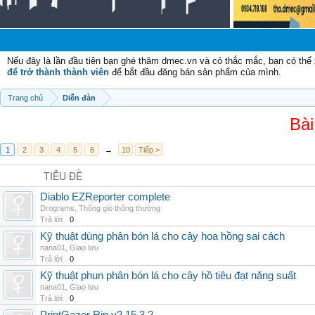
Chào 
Nếu đây là lần đầu tiên bạn ghé thăm dmec.vn và có thắc mắc, bạn có th
để trở thành thành viên
để bắt đầu đăng bán sản phẩm của mình.
Trang chủ
Diễn đàn
Bài
1
2
3
4
5
6
→
10
Tiếp >
TIÊU ĐỀ
Diablo EZReporter complete
Drograms
,
Thông gió thông thường
Trả lời:
0
Kỹ thuật dùng phân bón lá cho cây hoa hồng sai cách
nana01
,
Giao lưu
Trả lời:
0
Kỹ thuật phun phân bón lá cho cây hồ tiêu đạt năng suất
nana01
,
Giao lưu
Trả lời:
0