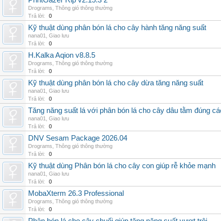
PrintGazer Rip v2.15.3 2
Drograms
,
Thông gió thông thường
Trả lời:
0
Kỹ thuật dùng phân bón lá cho cây hành tăng năng suất
nana01
,
Giao lưu
Trả lời:
0
H.Kalka Aqion v8.8.5
Drograms
,
Thông gió thông thường
Trả lời:
0
Kỹ thuật dùng phân bón lá cho cây dừa tăng năng suất
nana01
,
Giao lưu
Trả lời:
0
Tăng năng suất lá với phân bón lá cho cây dâu tằm đúng c
nana01
,
Giao lưu
Trả lời:
0
DNV Sesam Package 2026.04
Drograms
,
Thông gió thông thường
Trả lời:
0
Kỹ thuật dùng Phân bón lá cho cây con giúp rễ khỏe mạnh
nana01
,
Giao lưu
Trả lời:
0
MobaXterm 26.3 Professional
Drograms
,
Thông gió thông thường
Trả lời:
0