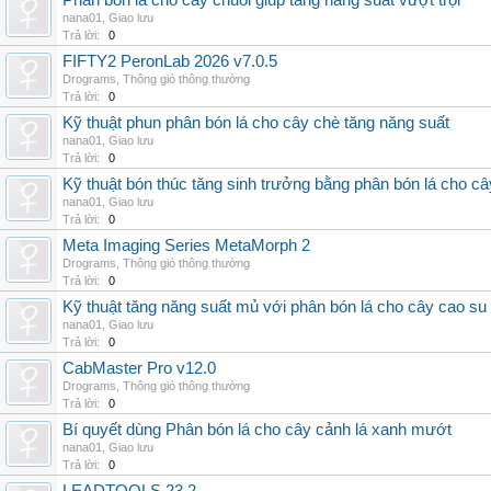
Phân bón lá cho cây chuối giúp tăng năng suất vượt trội
nana01
,
Giao lưu
Trả lời:
0
FIFTY2 PeronLab 2026 v7.0.5
Drograms
,
Thông gió thông thường
Trả lời:
0
Kỹ thuật phun phân bón lá cho cây chè tăng năng suất
nana01
,
Giao lưu
Trả lời:
0
Kỹ thuật bón thúc tăng sinh trưởng bằng phân bón lá cho c
nana01
,
Giao lưu
Trả lời:
0
Meta Imaging Series MetaMorph 2
Drograms
,
Thông gió thông thường
Trả lời:
0
Kỹ thuật tăng năng suất mủ với phân bón lá cho cây cao su
nana01
,
Giao lưu
Trả lời:
0
CabMaster Pro v12.0
Drograms
,
Thông gió thông thường
Trả lời:
0
Bí quyết dùng Phân bón lá cho cây cảnh lá xanh mướt
nana01
,
Giao lưu
Trả lời:
0