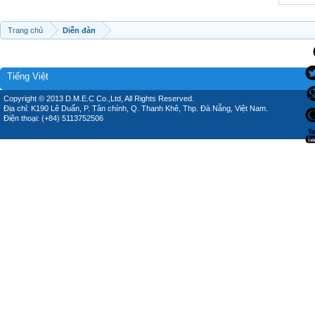
Trang chủ
Diễn đàn
Tiếng Việt
Copyright © 2013 D.M.E.C Co.,Ltd, All Rights Reserved.
Địa chỉ: K190 Lê Duẩn, P. Tân chính, Q. Thanh Khê, Thp. Đà Nẵng, Việt Nam.
Điện thoại: (+84) 5113752506