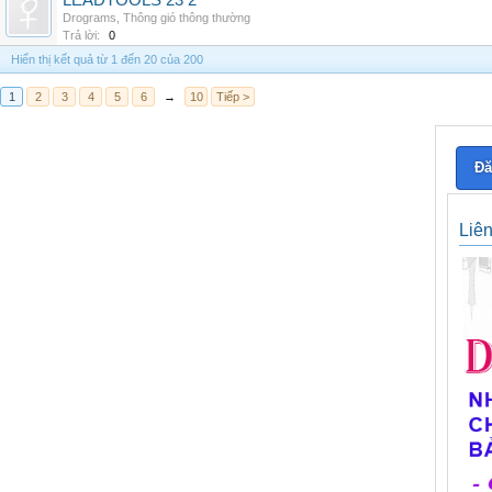
LEADTOOLS 23 2
Drograms
,
Thông gió thông thường
Trả lời:
0
Hiển thị kết quả từ 1 đến 20 của 200
1
2
3
4
5
6
→
10
Tiếp >
Đă
Liê