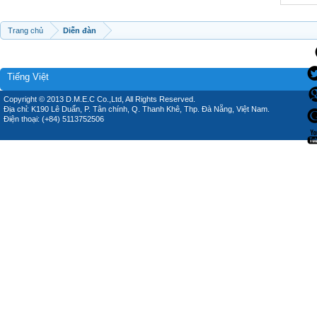
Trang chủ
Diễn đàn
Tiếng Việt
Copyright © 2013 D.M.E.C Co.,Ltd, All Rights Reserved.
Địa chỉ: K190 Lê Duẩn, P. Tân chính, Q. Thanh Khê, Thp. Đà Nẵng, Việt Nam.
Điện thoại: (+84) 5113752506