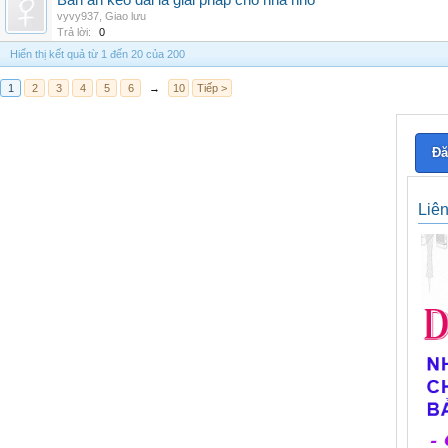
Bàn ăn kéo dài là giải pháp cho nhà nhỏ
vyvy937
,
Giao lưu
Trả lời:
0
Hiển thị kết quả từ 1 đến 20 của 200
1
2
3
4
5
6
→
10
Tiếp >
Đă
Liê