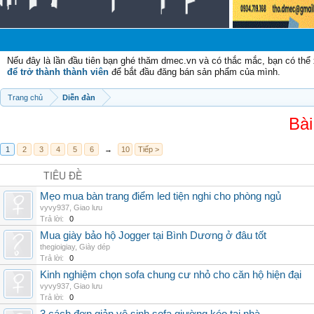
Nếu đây là lần đầu tiên bạn ghé thăm dmec.vn và có thắc mắc, bạn có th
để trở thành thành viên
để bắt đầu đăng bán sản phẩm của mình.
Trang chủ
Diễn đàn
Bài
1
2
3
4
5
6
→
10
Tiếp >
TIÊU ĐỀ
Mẹo mua bàn trang điểm led tiện nghi cho phòng ngủ
vyvy937
,
Giao lưu
Trả lời:
0
Mua giày bảo hộ Jogger tại Bình Dương ở đâu tốt
thegioigiay
,
Giày dép
Trả lời:
0
Kinh nghiệm chọn sofa chung cư nhỏ cho căn hộ hiện đại
vyvy937
,
Giao lưu
Trả lời:
0