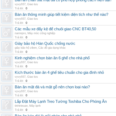
Bàn ăn chân sắt mặt đá có phù hợp phong cách hiện đại?
vyvy937
,
Giao lưu
Trả lời:
0
Bàn ăn thông minh giúp tiết kiệm diện tích như thế nào?
vyvy937
,
Giao lưu
Trả lời:
0
Các mẫu xe đẩy kệ để chuôi giao CNC BT40,50
namnpro
,
Máy móc công nghiệp
Trả lời:
0
Giày bảo hộ Hàn Quốc chống nước
giày bảo hộ ziben
,
Các đồ gia dụng khác
Trả lời:
0
Kinh nghiệm chọn bàn ăn 6 ghế cho nhà phố
vyvy937
,
Giao lưu
Trả lời:
0
Kích thước bàn ăn 4 ghế tiêu chuẩn cho gia đình nhỏ
vyvy937
,
Giao lưu
Trả lời:
0
Bàn ăn mặt đá và mặt gỗ nên chọn loại nào?
vyvy937
,
Giao lưu
Trả lời:
0
Lắp Đặt Máy Lạnh Treo Tường Toshiba Cho Phòng Ăn
tinhtrieuan
,
Máy lạnh
Trả lời:
0