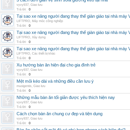
3 cách đơn giản vệ sinh sofa giường kéo tại nhà
vyvy937
,
Giao lưu
Trả lời:
0
Tại sao xe nâng người đang thay thế giàn giáo tại nhà máy
LIFTPRO
,
Máy móc công nghiệp
Trả lời:
0
Tại sao xe nâng người đang thay thế giàn giáo tại nhà máy
LIFTPRO
,
Xây dựng
Trả lời:
0
Tại sao xe nâng người đang thay thế giàn giáo tại nhà máy
LIFTPRO
,
Các thiết bị khác
Trả lời:
0
Xu hướng bàn ăn hiện đại cho gia đình trẻ
vyvy937
,
Giao lưu
Trả lời:
0
Mệt mỏi kéo dài và những điều cần lưu ý
muoigentis
,
Giao lưu
Trả lời:
0
Những mẫu bàn ăn tối giản được yêu thích hiện nay
vyvy937
,
Giao lưu
Trả lời:
0
Cách chọn bàn ăn chung cư đẹp và tiện dụng
vyvy937
,
Giao lưu
Trả lời:
0