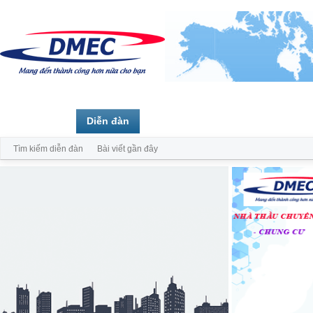
Trang chủ
Diễn đàn
Thành viên
Tìm kiếm diễn đàn
Bài viết gần đây