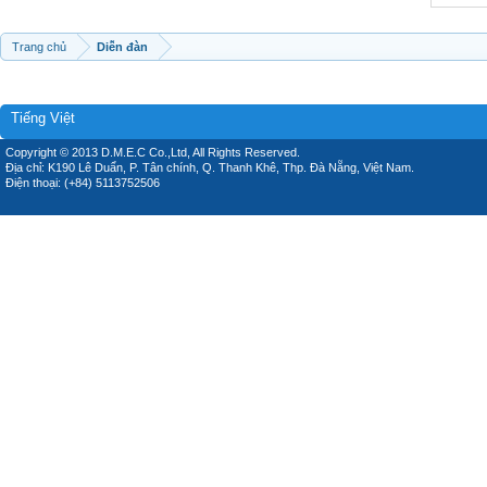
Trang chủ
Diễn đàn
Tiếng Việt
Copyright © 2013 D.M.E.C Co.,Ltd, All Rights Reserved.
Địa chỉ: K190 Lê Duẩn, P. Tân chính, Q. Thanh Khê, Thp. Đà Nẵng, Việt Nam.
Điện thoại: (+84) 5113752506