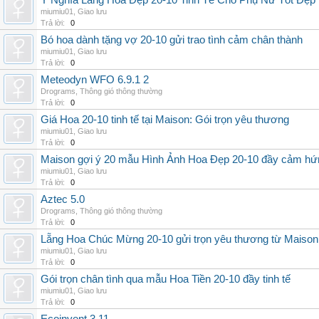
Ý Nghĩa Lẵng Hoa Đẹp 20-10 Tinh Tế Cho Phụ Nữ Tốt Đẹp
miumiu01
,
Giao lưu
Trả lời:
0
Bó hoa dành tặng vợ 20-10 gửi trao tình cảm chân thành
miumiu01
,
Giao lưu
Trả lời:
0
Meteodyn WFO 6.9.1 2
Drograms
,
Thông gió thông thường
Trả lời:
0
Giá Hoa 20-10 tinh tế tại Maison: Gói trọn yêu thương
miumiu01
,
Giao lưu
Trả lời:
0
Maison gợi ý 20 mẫu Hình Ảnh Hoa Đẹp 20-10 đầy cảm hứ
miumiu01
,
Giao lưu
Trả lời:
0
Aztec 5.0
Drograms
,
Thông gió thông thường
Trả lời:
0
Lẵng Hoa Chúc Mừng 20-10 gửi trọn yêu thương từ Maison
miumiu01
,
Giao lưu
Trả lời:
0
Gói trọn chân tình qua mẫu Hoa Tiền 20-10 đầy tinh tế
miumiu01
,
Giao lưu
Trả lời:
0