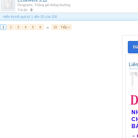
Ecoinvent 3.11
Drograms
,
Thông gió thông thường
Trả lời:
0
Hiển thị kết quả từ 1 đến 20 của 200
1
2
3
4
5
6
→
10
Tiếp >
Đă
Liê