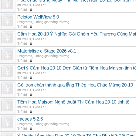
Hoa Chúc Mừng Ngày Phụ Nữ Việt Nam 20-10: Gói Trọn Tì
miumiu01
,
Giao lưu
Trả lời:
0
Peloton WellView 9.0
Drograms
,
Thông gió thông thường
Trả lời:
0
Cắm Hoa 20-10 Ý Nghĩa: Gói Ghém Yêu Thương Cùng Ma
miumiu01
,
Giao lưu
Trả lời:
0
Materialise e-Stage 2026 v8.1
Drograms
,
Thông gió thông thường
Trả lời:
0
Gợi ý Cắm Hoa 20-10 Đơn Giản từ Tiệm Hoa Maison tinh t
miumiu01
,
Giao lưu
Trả lời:
0
Gói trọn chân thành qua lẵng Thiệp Hoa Chúc Mừng 20-10
miumiu01
,
Giao lưu
Trả lời:
0
Tiệm Hoa Maison: Nghệ thuật Thi Cắm Hoa 20-10 tinh tế
miumiu01
,
Giao lưu
Trả lời:
0
caeses 5.2.6
Drograms
,
Thông gió thông thường
Trả lời:
0