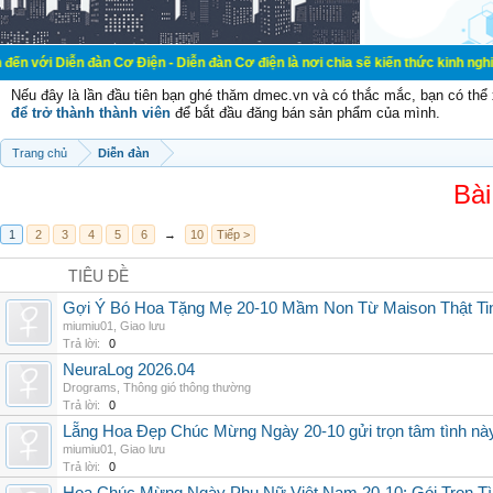
đàn Cơ Điện - Diễn đàn Cơ điện là nơi chia sẽ kiến thức kinh nghiệm trong lãn
Nếu đây là lần đầu tiên bạn ghé thăm dmec.vn và có thắc mắc, bạn có th
để trở thành thành viên
để bắt đầu đăng bán sản phẩm của mình.
Trang chủ
Diễn đàn
Bài
1
2
3
4
5
6
→
10
Tiếp >
TIÊU ĐỀ
Gợi Ý Bó Hoa Tặng Mẹ 20-10 Mầm Non Từ Maison Thật Ti
miumiu01
,
Giao lưu
Trả lời:
0
NeuraLog 2026.04
Drograms
,
Thông gió thông thường
Trả lời:
0
Lẵng Hoa Đẹp Chúc Mừng Ngày 20-10 gửi trọn tâm tình nà
miumiu01
,
Giao lưu
Trả lời:
0