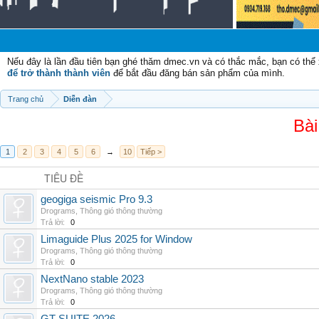
Nếu đây là lần đầu tiên bạn ghé thăm dmec.vn và có thắc mắc, bạn có th
để trở thành thành viên
để bắt đầu đăng bán sản phẩm của mình.
Trang chủ
Diễn đàn
Bài
1
2
3
4
5
6
→
10
Tiếp >
TIÊU ĐỀ
geogiga seismic Pro 9.3
Drograms
,
Thông gió thông thường
Trả lời:
0
Limaguide Plus 2025 for Window
Drograms
,
Thông gió thông thường
Trả lời:
0
NextNano stable 2023
Drograms
,
Thông gió thông thường
Trả lời:
0