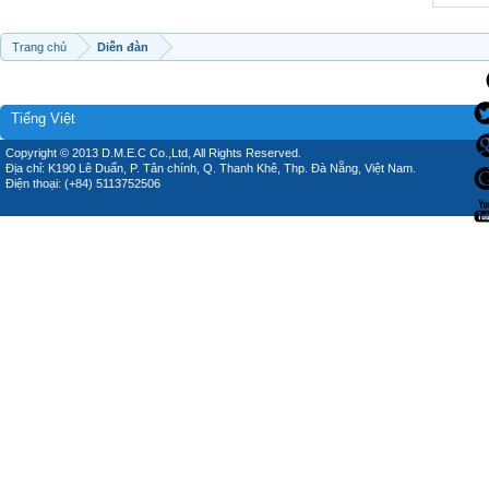
Trang chủ
Diễn đàn
Tiếng Việt
Copyright © 2013 D.M.E.C Co.,Ltd, All Rights Reserved.
Địa chỉ: K190 Lê Duẩn, P. Tân chính, Q. Thanh Khê, Thp. Đà Nẵng, Việt Nam.
Điện thoại: (+84) 5113752506