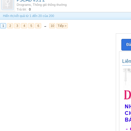
PSCAD v5.1 2
Drograms
,
Thông gió thông thường
Trả lời:
0
Hiển thị kết quả từ 1 đến 20 của 200
1
2
3
4
5
6
→
10
Tiếp >
Đă
Liê