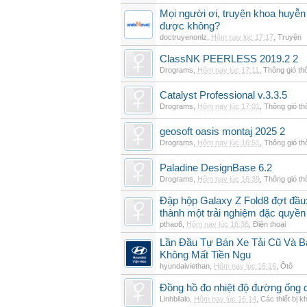
Mọi người ơi, truyện khoa huyễn
được không?
doctruyenonlz
,
Hôm nay lúc 17:17
,
Truyện
ClassNK PEERLESS 2019.2 2
Drograms
,
Hôm nay lúc 17:11
,
Thông gió th
Catalyst Professional v.3.3.5
Drograms
,
Hôm nay lúc 17:01
,
Thông gió t
geosoft oasis montaj 2025 2
Drograms
,
Hôm nay lúc 16:51
,
Thông gió t
Paladine DesignBase 6.2
Drograms
,
Hôm nay lúc 16:39
,
Thông gió t
Đập hộp Galaxy Z Fold8 đợt đầu:
thành một trải nghiệm đặc quyền
pthao6
,
Hôm nay lúc 16:36
,
Điện thoại
Lần Đầu Tự Bán Xe Tải Cũ Và B
Không Mất Tiền Ngu
hyundaiviethan
,
Hôm nay lúc 16:16
,
Ôtô
Đồng hồ đo nhiệt độ đường ống 
Linhbilalo
,
Hôm nay lúc 16:14
,
Các thiết bị k