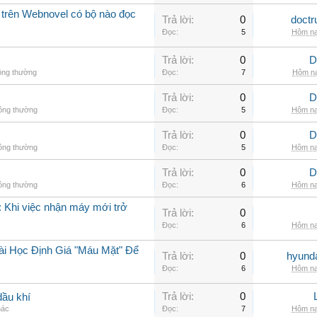
 trên Webnovel có bộ nào đọc
Trả lời:
0
doctr
Đọc:
5
Hôm na
Trả lời:
0
D
ông thường
Đọc:
7
Hôm na
Trả lời:
0
D
hông thường
Đọc:
5
Hôm na
Trả lời:
0
D
hông thường
Đọc:
5
Hôm na
Trả lời:
0
D
hông thường
Đọc:
6
Hôm na
 Khi việc nhận máy mới trở
Trả lời:
0
Đọc:
6
Hôm na
ài Học Định Giá "Máu Mặt" Để
Trả lời:
0
hyunda
Đọc:
6
Hôm na
Trả lời:
0
dầu khí
hác
Đọc:
7
Hôm na