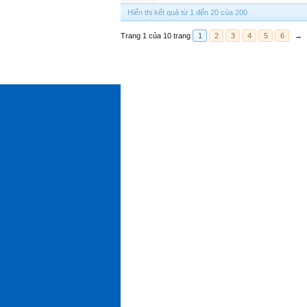
Hiển thị kết quả từ 1 đến 20 của 200
Trang 1 của 10 trang
1
2
3
4
5
6
→