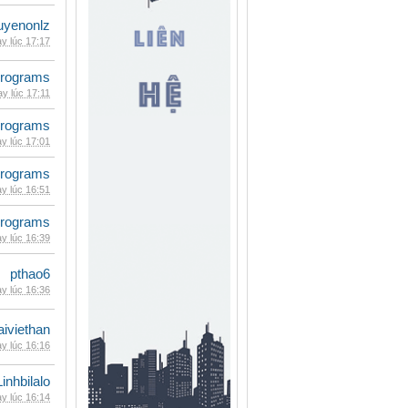
uyenonlz
y lúc 17:17
rograms
y lúc 17:11
rograms
y lúc 17:01
rograms
y lúc 16:51
rograms
y lúc 16:39
pthao6
y lúc 16:36
iviethan
y lúc 16:16
Linhbilalo
y lúc 16:14