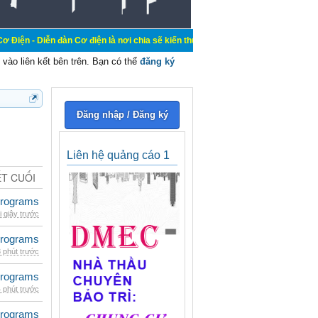
đàn Cơ điện là nơi chia sẽ kiến thức kinh nghiệm trong lãnh vực cơ điện, mua b
vào liên kết bên trên. Bạn có thể
đăng ký
Đăng nhập / Đăng ký
Liên hệ quảng cáo 1
ẾT CUỐI
rograms
i giây trước
rograms
 phút trước
rograms
 phút trước
rograms