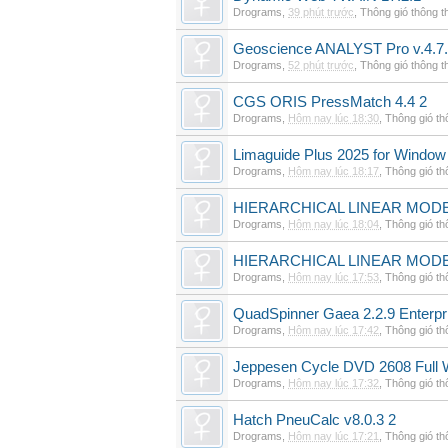
Drograms
,
39 phút trước
,
Thông gió thông 
Geoscience ANALYST Pro v.4.7.
Drograms
,
52 phút trước
,
Thông gió thông 
CGS ORIS PressMatch 4.4 2
Drograms
,
Hôm nay lúc 18:30
,
Thông gió t
Limaguide Plus 2025 for Window
Drograms
,
Hôm nay lúc 18:17
,
Thông gió t
HIERARCHICAL LINEAR MODE
Drograms
,
Hôm nay lúc 18:04
,
Thông gió t
HIERARCHICAL LINEAR MOD
Drograms
,
Hôm nay lúc 17:53
,
Thông gió t
QuadSpinner Gaea 2.2.9 Enterpr
Drograms
,
Hôm nay lúc 17:42
,
Thông gió t
Jeppesen Cycle DVD 2608 Full 
Drograms
,
Hôm nay lúc 17:32
,
Thông gió t
Hatch PneuCalc v8.0.3 2
Drograms
,
Hôm nay lúc 17:21
,
Thông gió t