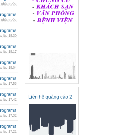
 phút trước
rograms
 phút trước
rograms
y lúc 18:30
rograms
y lúc 18:17
rograms
y lúc 18:04
rograms
y lúc 17:53
rograms
Liên hệ quảng cáo 2
y lúc 17:42
rograms
y lúc 17:32
rograms
y lúc 17:21