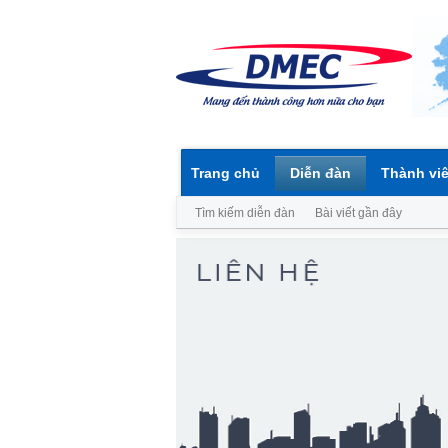
Trang chủ
Diễn đàn
Thành vi
Tìm kiếm diễn đàn
Bài viết gần đây