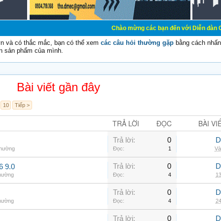
Chào mừng các bạn đến với Diễn đàn Cơ Điện - Diễn 
vn và có thắc mắc, bạn có thể xem
các câu hỏi thường gặp
bằng cách nhấn 
n sản phẩm của mình.
Bài viết gần đây
10
Tiếp >
TRẢ LỜI
ĐỌC
BÀI VI
Trả lời:
0
D
thường
Đọc:
1
Và
Trả lời:
0
D
6 9.0
thường
Đọc:
4
13
Trả lời:
0
D
thường
Đọc:
4
24
Trả lời:
0
D