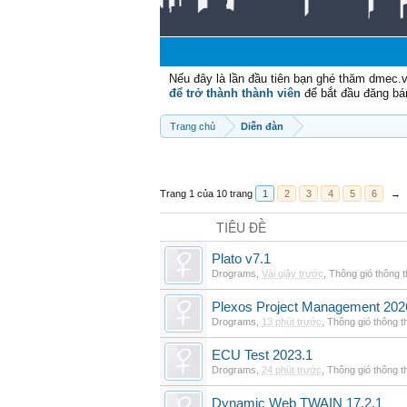
Nếu đây là lần đầu tiên bạn ghé thăm dmec.
để trở thành thành viên
để bắt đầu đăng bá
Trang chủ
Diễn đàn
Trang 1 của 10 trang
1
2
3
4
5
6
→
TIÊU ĐỀ
Plato v7.1
Drograms
,
Vài giây trước
,
Thông gió thông 
Plexos Project Management 202
Drograms
,
13 phút trước
,
Thông gió thông 
ECU Test 2023.1
Drograms
,
24 phút trước
,
Thông gió thông 
Dynamic Web TWAIN 17.2.1