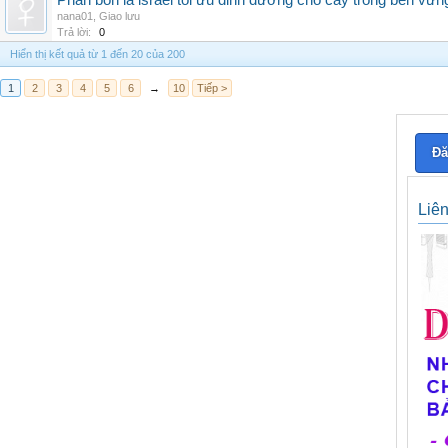
Phân bón lá israel tối ưu dinh dưỡng cho cây trồng bền vữn
nana01
,
Giao lưu
Trả lời:
0
Hiển thị kết quả từ 1 đến 20 của 200
1
2
3
4
5
6
→
10
Tiếp >
Đă
Liê