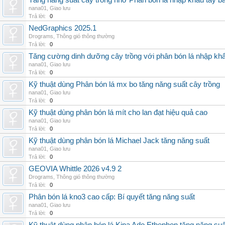
Tăng năng suất cây trồng nhờ Phân bón lá nhập khẩu tây b
nana01
,
Giao lưu
Trả lời:
0
NedGraphics 2025.1
Drograms
,
Thông gió thông thường
Trả lời:
0
Tăng cường dinh dưỡng cây trồng với phân bón lá nhập kh
nana01
,
Giao lưu
Trả lời:
0
Kỹ thuật dùng Phân bón lá mx bo tăng năng suất cây trồng
nana01
,
Giao lưu
Trả lời:
0
Kỹ thuật dùng phân bón lá mít cho lan đạt hiệu quả cao
nana01
,
Giao lưu
Trả lời:
0
Kỹ thuật dùng phân bón lá Michael Jack tăng năng suất
nana01
,
Giao lưu
Trả lời:
0
GEOVIA Whittle 2026 v4.9 2
Drograms
,
Thông gió thông thường
Trả lời:
0
Phân bón lá kno3 cao cấp: Bí quyết tăng năng suất
nana01
,
Giao lưu
Trả lời:
0