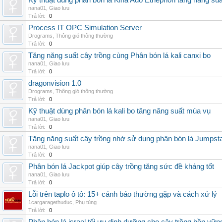
Kỹ thuật dùng phân bón lá Kina Ado Ethephon tăng năng suấ
nana01
,
Giao lưu
Trả lời:
0
Process IT OPC Simulation Server
Drograms
,
Thông gió thông thường
Trả lời:
0
Tăng năng suất cây trồng cùng Phân bón lá kali canxi bo
nana01
,
Giao lưu
Trả lời:
0
dragonvision 1.0
Drograms
,
Thông gió thông thường
Trả lời:
0
Kỹ thuật dùng phân bón lá kali bo tăng năng suất mùa vụ
nana01
,
Giao lưu
Trả lời:
0
Tăng năng suất cây trồng nhờ sử dụng phân bón lá Jumpsta
nana01
,
Giao lưu
Trả lời:
0
Phân bón lá Jackpot giúp cây trồng tăng sức đề kháng tốt
nana01
,
Giao lưu
Trả lời:
0
Lỗi trên taplo ô tô: 15+ cảnh báo thường gặp và cách xử lý
1cargaragethuduc
,
Phụ tùng
Trả lời:
0