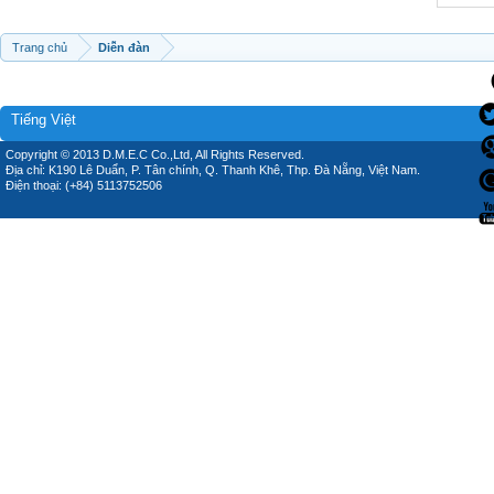
Trang chủ
Diễn đàn
Tiếng Việt
Copyright © 2013 D.M.E.C Co.,Ltd, All Rights Reserved.
Địa chỉ: K190 Lê Duẩn, P. Tân chính, Q. Thanh Khê, Thp. Đà Nẵng, Việt Nam.
Điện thoại: (+84) 5113752506