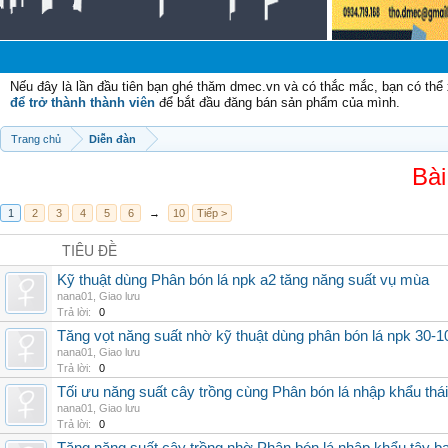
C
Nếu đây là lần đầu tiên bạn ghé thăm dmec.vn và có thắc mắc, bạn có th
để trở thành thành viên
để bắt đầu đăng bán sản phẩm của mình.
Trang chủ
Diễn đàn
Bài
1
2
3
4
5
6
→
10
Tiếp >
TIÊU ĐỀ
Kỹ thuật dùng Phân bón lá npk a2 tăng năng suất vụ mùa
nana01
,
Giao lưu
Trả lời:
0
Tăng vọt năng suất nhờ kỹ thuật dùng phân bón lá npk 30-1
nana01
,
Giao lưu
Trả lời:
0
Tối ưu năng suất cây trồng cùng Phân bón lá nhập khẩu thái
nana01
,
Giao lưu
Trả lời:
0