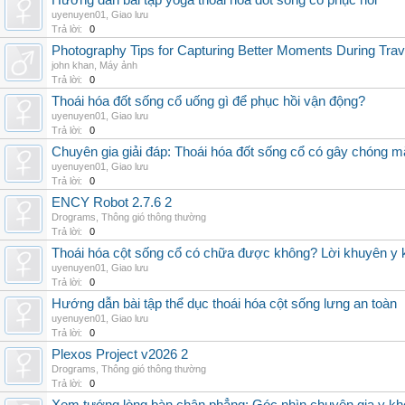
Hướng dẫn bài tập yoga thoái hóa đốt sống cổ phục hồi
uyenuyen01
,
Giao lưu
Trả lời:
0
Photography Tips for Capturing Better Moments During Trav
john khan
,
Máy ảnh
Trả lời:
0
Thoái hóa đốt sống cổ uống gì để phục hồi vận động?
uyenuyen01
,
Giao lưu
Trả lời:
0
Chuyên gia giải đáp: Thoái hóa đốt sống cổ có gây chóng m
uyenuyen01
,
Giao lưu
Trả lời:
0
ENCY Robot 2.7.6 2
Drograms
,
Thông gió thông thường
Trả lời:
0
Thoái hóa cột sống cổ có chữa được không? Lời khuyên y 
uyenuyen01
,
Giao lưu
Trả lời:
0
Hướng dẫn bài tập thể dục thoái hóa cột sống lưng an toàn
uyenuyen01
,
Giao lưu
Trả lời:
0
Plexos Project v2026 2
Drograms
,
Thông gió thông thường
Trả lời:
0