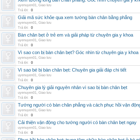
Xem tướng lòng bàn chân phẳng: Góc nhìn chuyên gia y kh
uyenuyen01
,
Giao lưu
Trả lời:
0
Giải mã sức khỏe qua xem tướng bàn chân bằng phẳng
uyenuyen01
,
Giao lưu
Trả lời:
0
Bàn chân bẹt ở trẻ em và giải pháp từ chuyên gia y khoa
uyenuyen01
,
Giao lưu
Trả lời:
0
Vì sao con bị bàn chân bẹt? Góc nhìn từ chuyên gia y khoa
uyenuyen01
,
Giao lưu
Trả lời:
0
Vì sao bé bị bàn chân bẹt: Chuyên gia giải đáp chi tiết
uyenuyen01
,
Giao lưu
Trả lời:
0
Chuyên gia lý giải nguyên nhân vì sao bị bàn chân bẹt
uyenuyen01
,
Giao lưu
Trả lời:
0
Tướng người có bàn chân phẳng và cách phục hồi vận độn
uyenuyen01
,
Giao lưu
Trả lời:
0
Cải thiện vận động cho tướng người có bàn chân bẹt ngay
uyenuyen01
,
Giao lưu
Trả lời:
0