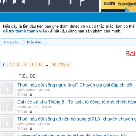
Nếu đây là lần đầu tiên bạn ghé thăm dmec.vn và có thắc mắc, bạn có th
để trở thành thành viên
để bắt đầu đăng bán sản phẩm của mình.
Trang chủ
Diễn đàn
Bài
1
2
3
4
5
6
→
10
Tiếp >
TIÊU ĐỀ
Thoái hóa cột sống ngực là gì? Chuyên gia giải đáp chi tiết
uyenuyen01
,
Giao lưu
Trả lời:
0
Đại tiệc xả kho Tháng 8 - Tủ lạnh, tủ đông, tủ mát chính hã
BachCuc1309
,
Tủ lạnh
Trả lời:
0
Thoái hóa đốt sống cổ nên bổ sung gì? Lời khuyên chuyên g
uyenuyen01
,
Giao lưu
Trả lời:
0