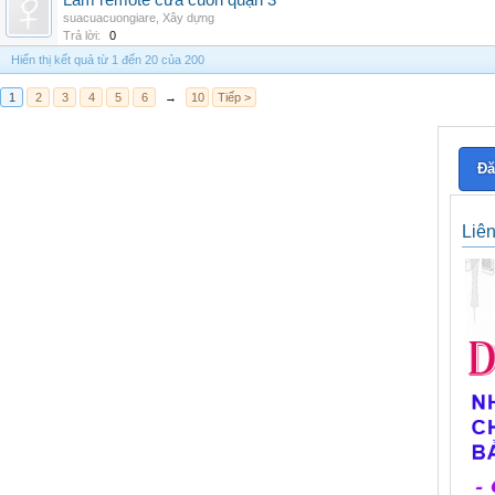
Làm remote cửa cuốn quận 3
suacuacuongiare
,
Xây dựng
Trả lời:
0
Hiển thị kết quả từ 1 đến 20 của 200
1
2
3
4
5
6
→
10
Tiếp >
Đă
Liê