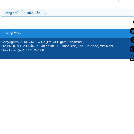
Trang chủ
Diễn đàn
Tiếng Việt
Copyright © 2013 D.M.E.C Co.,Ltd, All Rights Reserved.
Địa chỉ: K190 Lê Duẩn, P. Tân chính, Q. Thanh Khê, Thp. Đà Nẵng, Việt Nam.
Điện thoại: (+84) 5113752506