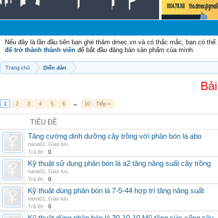
Nếu đây là lần đầu tiên bạn ghé thăm dmec.vn và có thắc mắc, bạn có th
để trở thành thành viên
để bắt đầu đăng bán sản phẩm của mình.
Trang chủ
Diễn đàn
Bài
1
2
3
4
5
6
→
10
Tiếp >
TIÊU ĐỀ
Tăng cường dinh dưỡng cây trồng với phân bón lá abo
nana01
,
Giao lưu
Trả lời:
0
Kỹ thuật sử dụng phân bón lá a2 tăng năng suất cây trồng
nana01
,
Giao lưu
Trả lời:
0
Kỹ thuật dùng phân bón lá 7-5-44 hợp trí tăng năng suất
nana01
,
Giao lưu
Trả lời:
0