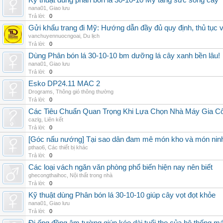
Kỹ thuật dùng phân bón lá 30-10-10 Mỹ tăng sức sống cây
nana01
,
Giao lưu
Trả lời:
0
Gửi khẩu trang đi Mỹ: Hướng dẫn đầy đủ quy định, thủ tục 
vanchuyennuocngoai
,
Du lịch
Trả lời:
0
Dùng Phân bón lá 30-10-10 bm dưỡng lá cây xanh bền lâu!
nana01
,
Giao lưu
Trả lời:
0
Esko DP24.11 MAC 2
Drograms
,
Thông gió thông thường
Trả lời:
0
Các Tiêu Chuẩn Quan Trọng Khi Lựa Chọn Nhà Máy Gia 
cazlg
,
Liên kết
Trả lời:
0
[Góc nấu nướng] Tại sao dân đam mê món kho và món ninh
pthao6
,
Các thiết bị khác
Trả lời:
0
Các loại vách ngăn văn phòng phổ biến hiện nay nên biết
ghecongthaihoc
,
Nội thất trong nhà
Trả lời:
0
Kỹ thuật dùng Phân bón lá 30-10-10 giúp cây vọt đọt khỏe
nana01
,
Giao lưu
Trả lời:
0