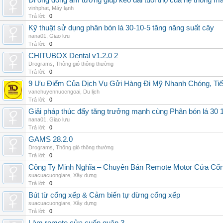
Đi ống đồng âm tường giúp kéo dài tuổi thọ của hệ thống m
vinhphat
,
Máy lạnh
Trả lời:
0
Kỹ thuật sử dụng phân bón lá 30-10-5 tăng năng suất cây
nana01
,
Giao lưu
Trả lời:
0
CHITUBOX Dental v1.2.0 2
Drograms
,
Thông gió thông thường
Trả lời:
0
9 Ưu Điểm Của Dịch Vụ Gửi Hàng Đi Mỹ Nhanh Chóng, Tiế
vanchuyennuocngoai
,
Du lịch
Trả lời:
0
Giải pháp thúc đẩy tăng trưởng mạnh cùng Phân bón lá 30 1
nana01
,
Giao lưu
Trả lời:
0
GAMS 28.2.0
Drograms
,
Thông gió thông thường
Trả lời:
0
Công Ty Minh Nghĩa – Chuyên Bán Remote Motor Cửa Cổn
suacuacuongiare
,
Xây dựng
Trả lời:
0
Bút từ cổng xếp & Cảm biến tự dừng cổng xếp
suacuacuongiare
,
Xây dựng
Trả lời:
0