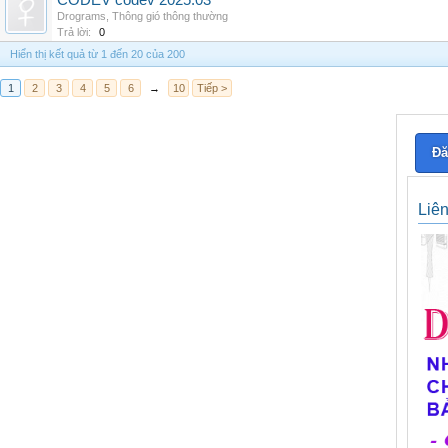
CODEV codev 2025.03
Drograms
,
Thông gió thông thường
Trả lời:
0
Hiển thị kết quả từ 1 đến 20 của 200
1
2
3
4
5
6
→
10
Tiếp >
Đă
Liê