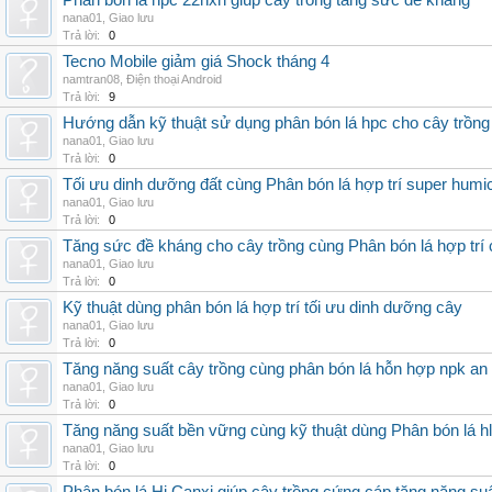
Phân bón lá hpc 22hxn giúp cây trồng tăng sức đề kháng
nana01
,
Giao lưu
Trả lời:
0
Tecno Mobile giảm giá Shock tháng 4
namtran08
,
Điện thoại Android
Trả lời:
9
Hướng dẫn kỹ thuật sử dụng phân bón lá hpc cho cây trồng
nana01
,
Giao lưu
Trả lời:
0
Tối ưu dinh dưỡng đất cùng Phân bón lá hợp trí super humi
nana01
,
Giao lưu
Trả lời:
0
Tăng sức đề kháng cho cây trồng cùng Phân bón lá hợp trí 
nana01
,
Giao lưu
Trả lời:
0
Kỹ thuật dùng phân bón lá hợp trí tối ưu dinh dưỡng cây
nana01
,
Giao lưu
Trả lời:
0
Tăng năng suất cây trồng cùng phân bón lá hỗn hợp npk an
nana01
,
Giao lưu
Trả lời:
0
Tăng năng suất bền vững cùng kỹ thuật dùng Phân bón lá h
nana01
,
Giao lưu
Trả lời:
0