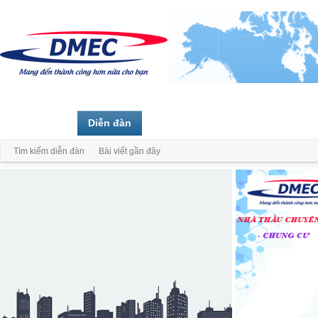
Trang chủ
Diễn đàn
Thành viên
Tìm kiếm diễn đàn
Bài viết gần đây