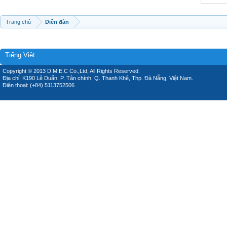
Trang chủ
Diễn đàn
Tiếng Việt
Copyright © 2013 D.M.E.C Co.,Ltd, All Rights Reserved.
Địa chỉ: K190 Lê Duẩn, P. Tân chính, Q. Thanh Khê, Thp. Đà Nẵng, Việt Nam.
Điện thoại: (+84) 5113752506