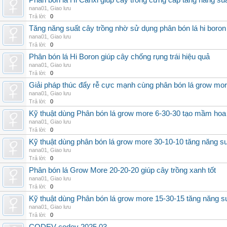
Phân bón lá Hi Canxi giúp cây trồng cứng cáp tăng năng su
nana01
,
Giao lưu
Trả lời:
0
Tăng năng suất cây trồng nhờ sử dụng phân bón lá hi boron
nana01
,
Giao lưu
Trả lời:
0
Phân bón lá Hi Boron giúp cây chống rụng trái hiệu quả
nana01
,
Giao lưu
Trả lời:
0
Giải pháp thúc đẩy rễ cực mạnh cùng phân bón lá grow mo
nana01
,
Giao lưu
Trả lời:
0
Kỹ thuật dùng Phân bón lá grow more 6-30-30 tạo mầm hoa
nana01
,
Giao lưu
Trả lời:
0
Kỹ thuật dùng phân bón lá grow more 30-10-10 tăng năng s
nana01
,
Giao lưu
Trả lời:
0
Phân bón lá Grow More 20-20-20 giúp cây trồng xanh tốt
nana01
,
Giao lưu
Trả lời:
0
Kỹ thuật dùng Phân bón lá grow more 15-30-15 tăng năng s
nana01
,
Giao lưu
Trả lời:
0