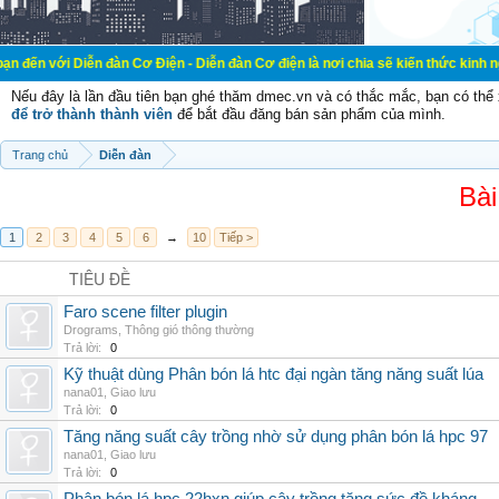
ễn đàn Cơ Điện - Diễn đàn Cơ điện là nơi chia sẽ kiến thức kinh nghiệm trong 
Nếu đây là lần đầu tiên bạn ghé thăm dmec.vn và có thắc mắc, bạn có th
để trở thành thành viên
để bắt đầu đăng bán sản phẩm của mình.
Trang chủ
Diễn đàn
Bài
1
2
3
4
5
6
→
10
Tiếp >
TIÊU ĐỀ
Faro scene filter plugin
Drograms
,
Thông gió thông thường
Trả lời:
0
Kỹ thuật dùng Phân bón lá htc đại ngàn tăng năng suất lúa
nana01
,
Giao lưu
Trả lời:
0
Tăng năng suất cây trồng nhờ sử dụng phân bón lá hpc 97
nana01
,
Giao lưu
Trả lời:
0