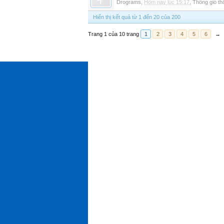
Drograms
,
Hôm nay lúc 15:17
,
Thông gió t
Hiển thị kết quả từ 1 đến 20 của 200
Trang 1 của 10 trang
1
2
3
4
5
6
→