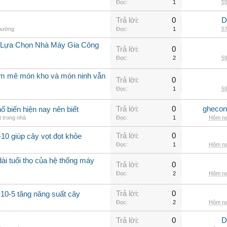
Đọc:
1
55
Trả lời:
0
D
thường
Đọc:
1
57
i Lựa Chọn Nhà Máy Gia Công
Trả lời:
0
Đọc:
2
59
am mê món kho và món ninh vẫn
Trả lời:
0
Đọc:
1
59
Trả lời:
0
ghecon
ổ biến hiện nay nên biết
t trong nhà
Đọc:
1
Hôm na
Trả lời:
0
10 giúp cây vọt đọt khỏe
Đọc:
1
Hôm na
ài tuổi thọ của hệ thống máy
Trả lời:
0
Đọc:
2
Hôm na
Trả lời:
0
-10-5 tăng năng suất cây
Đọc:
2
Hôm na
Trả lời:
0
D