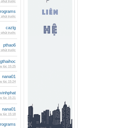
 phút trước
rograms
 phút trước
cazlg
 phút trước
pthao6
 phút trước
gthaihoc
y lúc 15:25
nana01
y lúc 15:24
vinhphat
y lúc 15:21
nana01
y lúc 15:18
rograms