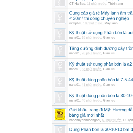
CT Ha Bac
,
11 phút trước
,
Thời trang
Cung cấp giá rẻ Máy lạnh âm tr
< 30m² thi công chuyên nghiệp
vinhphat
,
18 phút trước
,
Máy lạnh
Kỹ thuật sử dụng Phân bón lá ad
nana01
,
18 phút trước
,
Giao lưu
Tăng cường dinh dưỡng cây trồn
nana01
,
26 phút trước
,
Giao lưu
Kỹ thuật sử dụng phân bón lá a2 
nana01
,
33 phút trước
,
Giao lưu
Kỹ thuật dùng phân bón lá 7-5-44
nana01
,
41 phút trước
,
Giao lưu
Kỹ thuật dùng phân bón lá 30-1
nana01
,
48 phút trước
,
Giao lưu
Gửi khẩu trang đi Mỹ: Hướng dẫn
bảng giá mới nhất
vanchuyennuocngoai
,
49 phút trước
,
Du lịch
Dùng Phân bón lá 30-10-10 bm d