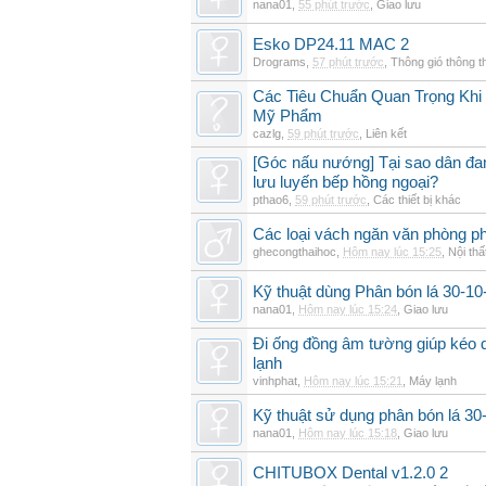
nana01
,
55 phút trước
,
Giao lưu
Esko DP24.11 MAC 2
Drograms
,
57 phút trước
,
Thông gió thông 
Các Tiêu Chuẩn Quan Trọng Kh
Mỹ Phẩm
cazlg
,
59 phút trước
,
Liên kết
[Góc nấu nướng] Tại sao dân đ
lưu luyến bếp hồng ngoại?
pthao6
,
59 phút trước
,
Các thiết bị khác
Các loại vách ngăn văn phòng ph
ghecongthaihoc
,
Hôm nay lúc 15:25
,
Nội thấ
Kỹ thuật dùng Phân bón lá 30-10-
nana01
,
Hôm nay lúc 15:24
,
Giao lưu
Đi ống đồng âm tường giúp kéo d
lạnh
vinhphat
,
Hôm nay lúc 15:21
,
Máy lạnh
Kỹ thuật sử dụng phân bón lá 30
nana01
,
Hôm nay lúc 15:18
,
Giao lưu
CHITUBOX Dental v1.2.0 2