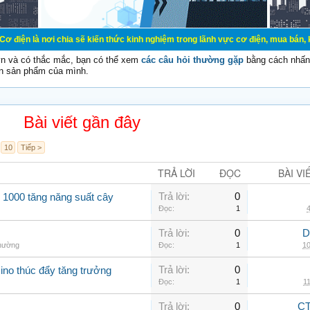
chia sẽ kiến thức kinh nghiệm trong lãnh vực cơ điện, mua bán, ký gửi, cho th
vn và có thắc mắc, bạn có thể xem
các câu hỏi thường gặp
bằng cách nhấn 
n sản phẩm của mình.
Bài viết gần đây
10
Tiếp >
TRẢ LỜI
ĐỌC
BÀI VI
Trả lời:
0
 1000 tăng năng suất cây
Đọc:
1
4
Trả lời:
0
D
thường
Đọc:
1
10
Trả lời:
0
ino thúc đẩy tăng trưởng
Đọc:
1
11
Trả lời:
0
CT