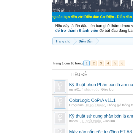
Chào mừng các bạn đến với Diễn đàn Cơ Điện - Diễn đàn Cơ điện là nơi 
Nếu đây là lần đầu tiên bạn ghé thăm dmec.
để trở thành thành viên
để bắt đầu đăng bá
Trang chủ
Diễn đàn
Trang 1 của 10 trang
1
2
3
4
5
6
→
TIÊU ĐỀ
Kỹ thuật phun Phân bón lá amino
nana01
,
4 phút trước
,
Giao lưu
ColorLogic CoPrA v11.1
Drograms
,
10 phút trước
,
Thông gió thông 
Kỹ thuật sử dụng phân bón lá am
nana01
,
11 phút trước
,
Giao lưu
Máy dập nắp cốc tự động ET A8