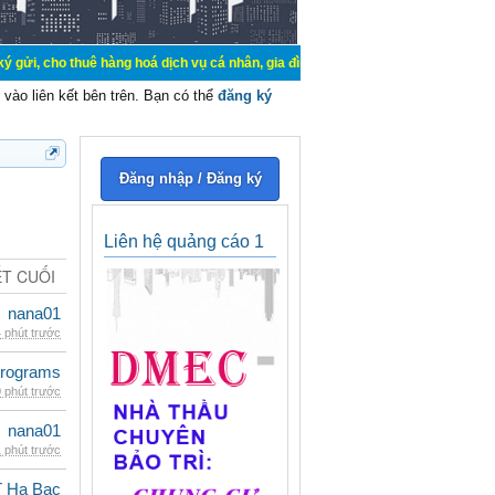
uê hàng hoá dịch vụ cá nhân, gia đình. Mua bán, ký gửi, cho thuê thiết bị hệ 
vào liên kết bên trên. Bạn có thể
đăng ký
Đăng nhập / Đăng ký
Liên hệ quảng cáo 1
ẾT CUỐI
nana01
 phút trước
rograms
 phút trước
nana01
 phút trước
 Ha Bac