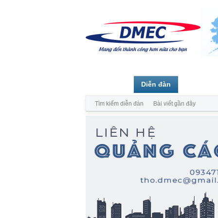
Trang chủ
Diễn đàn
Thành vi
Tìm kiếm diễn đàn
Bài viết gần đây