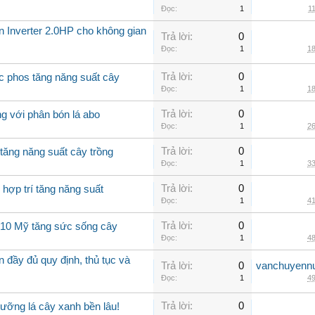
Đọc:
1
11
ần Inverter 2.0HP cho không gian
Trả lời:
0
Đọc:
1
18
Trả lời:
0
c phos tăng năng suất cây
Đọc:
1
18
Trả lời:
0
g với phân bón lá abo
Đọc:
1
26
Trả lời:
0
tăng năng suất cây trồng
Đọc:
1
33
Trả lời:
0
 hợp trí tăng năng suất
Đọc:
1
41
Trả lời:
0
0-10 Mỹ tăng sức sống cây
Đọc:
1
48
 đầy đủ quy định, thủ tục và
Trả lời:
0
vanchuyenn
Đọc:
1
49
Trả lời:
0
ưỡng lá cây xanh bền lâu!