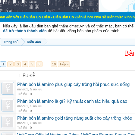
ễn đàn Cơ Điện - Diễn đàn Cơ điện là nơi chia sẽ kiến thức kinh nghiệm trong 
Nếu đây là lần đầu tiên bạn ghé thăm dmec.vn và có thắc mắc, bạn có th
để trở thành thành viên
để bắt đầu đăng bán sản phẩm của mình.
Trang chủ
Diễn đàn
Bài
1
2
3
4
5
6
→
10
Tiếp >
TIÊU ĐỀ
Phân bón lá amino plus giúp cây trồng hồi phục sức sống
nana01
,
Giao lưu
Trả lời:
0
Phân bón lá amino là gì? Kỹ thuật canh tác hiệu quả cao
nana01
,
Giao lưu
Trả lời:
0
Phân bón lá amino gold tăng năng suất cho cây trồng khỏe
nana01
,
Giao lưu
Trả lời:
0