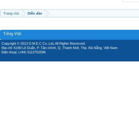
Trang chủ
Diễn đàn
Tiếng Việt
Copyright © 2013 D.M.E.C Co.,Ltd, All Rights Reserved.
Địa chỉ: K190 Lê Duẩn, P. Tân chính, Q. Thanh Khê, Thp. Đà Nẵng, Việt Nam.
Điện thoại: (+84) 5113752506