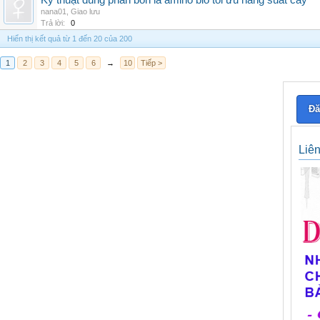
Kỹ thuật dùng phân bón lá amino bio tối ưu năng suất cây
nana01
,
Giao lưu
Trả lời:
0
Hiển thị kết quả từ 1 đến 20 của 200
1
2
3
4
5
6
→
10
Tiếp >
Đă
Liê