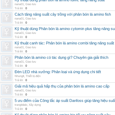
Kỹ thuật dùng phân bón lá amino fulvic tăng năng suất
nana01
,
Giao lưu
Trả lời:
0
Cách tăng năng suất cây trồng với phân bón lá amino fish
nana01
,
Giao lưu
Trả lời:
0
Kỹ thuật dùng Phân bón lá amino cytomin plus tăng năng su
nana01
,
Giao lưu
Trả lời:
0
Kỹ thuật canh tác: Phân bón lá amino combi tăng năng suất
nana01
,
Giao lưu
Trả lời:
0
Phân bón lá amino có tác dụng gì? Chuyên gia giải thích
nana01
,
Giao lưu
Trả lời:
0
Đèn LED nhà xưởng: Phân loại và ứng dụng chi tiết
Nhunglt
,
Thiết bị điện
Trả lời:
0
Giải mã hiệu quả hấp thụ của phân bón lá amino cao cấp
nana01
,
Giao lưu
Trả lời:
0
5 ưu điểm của Công tắc áp suất Danfoss giúp tăng hiệu suấ
trangbilalo
,
Xây dựng
Trả lời:
0