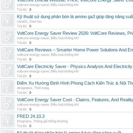
VoltCore Official Website: Price, VoltCore Energy Saver Co
voltcore-energy-saver
,
Điều hoà không khí
Trả lời:
0
Kỹ thuật sử dụng phân bón lá amino ga3 giúp tăng năng suấ
nana01
,
Giao lưu
Trả lời:
0
VoltCore Energy Saver Review 2026: VoltCore Reviews, Pric
voltcore-energy-saver
,
Điều hoà không khí
Trả lời:
0
VoltCare Reviews – Smarter Home Power Solutions And Ene
voltcore-energy-saver
,
Điều hoà không khí
Trả lời:
0
VoltCare Electricity Saver - Physics Analysis And Electrici
voltcore-energy-saver
,
Điều hoà không khí
Trả lời:
0
Điểm Xu Hướng Định Hình Phong Cách Kiến Trúc & Nội Thấ
designplus
,
Thời trang
Trả lời:
0
VoltCore Energy Saver Cost - Claims, Features, And Reality
voltcore-energy-saver
,
Điều hoà không khí
Trả lời:
0
FRED 24.10.3
Drograms
,
Thông gió thông thường
Trả lời:
0