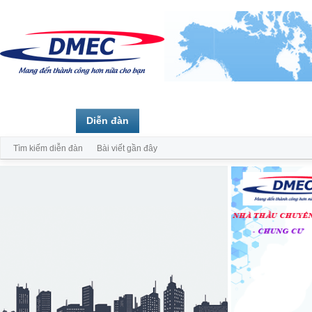
Trang chủ
Diễn đàn
Thành viên
Tìm kiếm diễn đàn
Bài viết gần đây