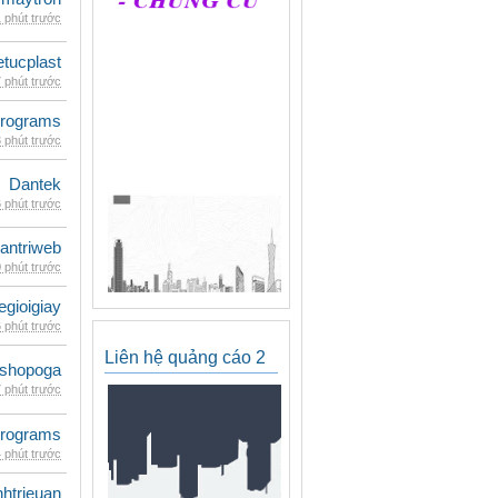
 phút trước
etucplast
 phút trước
rograms
 phút trước
Dantek
 phút trước
antriweb
 phút trước
egioigiay
 phút trước
Liên hệ quảng cáo 2
shopoga
 phút trước
rograms
 phút trước
inhtrieuan