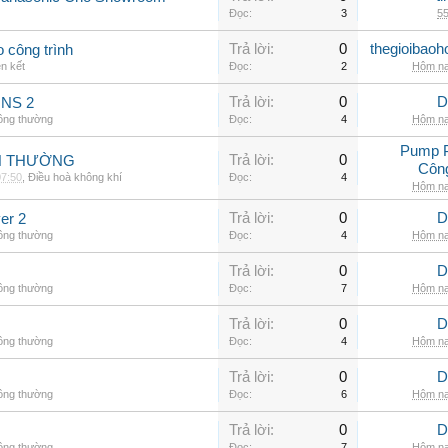
Đọc:
3
55
Trả lời:
0
thegioibaoh
o công trình
ên kết
Đọc:
2
Hôm na
Trả lời:
0
D
INS 2
hông thường
Đọc:
4
Hôm na
Pump 
Trả lời:
0
NH THƯỜNG
Côn
07:50
,
Điều hoà không khí
Đọc:
4
Hôm na
Trả lời:
0
D
er 2
hông thường
Đọc:
4
Hôm na
Trả lời:
0
D
hông thường
Đọc:
7
Hôm na
Trả lời:
0
D
hông thường
Đọc:
4
Hôm na
Trả lời:
0
D
hông thường
Đọc:
6
Hôm na
Trả lời:
0
D
hông thường
Đọc:
7
Hôm na