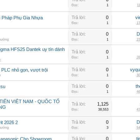
Đọc:
1
11
Trả lời:
0
vi
i Pháp Phụ Gia Nhựa
Đọc:
1
17
Trả lời:
0
D
thường
Đọc:
1
23
sigma HFS25 Dantek uy tín dành
Trả lời:
0
Đọc:
1
26
c
Trả lời:
0
vyqu
PLC nhỏ gọn, vượt trội
n
Đọc:
1
30
Trả lời:
0
th
 su
Đọc:
1
46
IÊN VIỆT NAM - QUỐC TỔ
Trả lời:
1,125
NG
Đọc:
38,553
47
Trả lời:
0
D
t 2026 2
thường
Đọc:
3
54
Trả lời:
0
t
Panasonic Cho Showroom