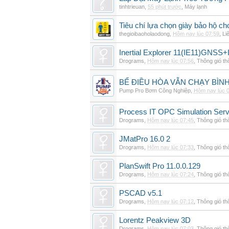
tinhtrieuan
,
55 phút trước
,
Máy lạnh
Tiêu chí lựa chọn giày bảo hộ ch
thegioibaoholaodong
,
Hôm nay lúc 07:59
,
Li
Inertial Explorer 11(IE11)GNSS+
Drograms
,
Hôm nay lúc 07:56
,
Thông gió t
BỂ ĐIỀU HÒA VẪN CHẠY BÌ
Pump Pro Bơm Công Nghiệp
,
Hôm nay lúc 
Process IT OPC Simulation Serv
Drograms
,
Hôm nay lúc 07:45
,
Thông gió t
JMatPro 16.0 2
Drograms
,
Hôm nay lúc 07:33
,
Thông gió t
PlanSwift Pro 11.0.0.129
Drograms
,
Hôm nay lúc 07:24
,
Thông gió t
PSCAD v5.1
Drograms
,
Hôm nay lúc 07:12
,
Thông gió t
Lorentz Peakview 3D
Drograms
,
Hôm nay lúc 07:03
,
Thông gió t