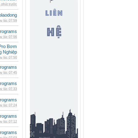
 phút trước
olaodong
y lúc 07:59
rograms
y lúc 07:56
Pro Bơm
g Nghiệp
y lúc 07:50
rograms
y lúc 07:45
rograms
y lúc 07:33
rograms
y lúc 07:24
rograms
y lúc 07:12
rograms
y lúc 07:03