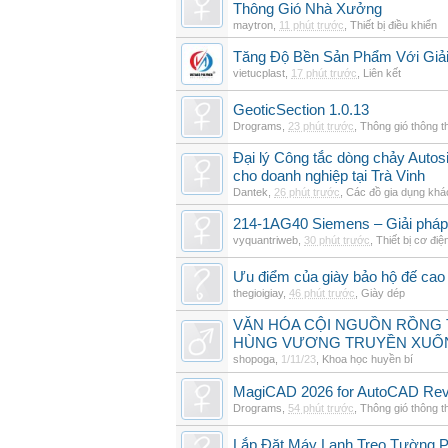
Thông Gió Nhà Xưởng
maytron
,
11 phút trước
,
Thiết bị điều khiển
Tăng Độ Bền Sản Phẩm Với Giả
vietucplast
,
17 phút trước
,
Liên kết
GeoticSection 1.0.13
Drograms
,
23 phút trước
,
Thông gió thông 
Đại lý Công tắc dòng chảy Auto
cho doanh nghiệp tại Trà Vinh
Dantek
,
26 phút trước
,
Các đồ gia dụng khá
214-1AG40 Siemens – Giải pháp 
vyquantriweb
,
30 phút trước
,
Thiết bị cơ điệ
Ưu điểm của giày bảo hộ đế cao
thegioigiay
,
46 phút trước
,
Giày dép
VĂN HÓA CỘI NGUỒN RỒNG T
HÙNG VƯƠNG TRUYỀN XUỐ
shopoga
,
1/11/23
,
Khoa học huyền bí
MagiCAD 2026 for AutoCAD Revi
Drograms
,
54 phút trước
,
Thông gió thông 
Lắp Đặt Máy Lạnh Treo Tường 