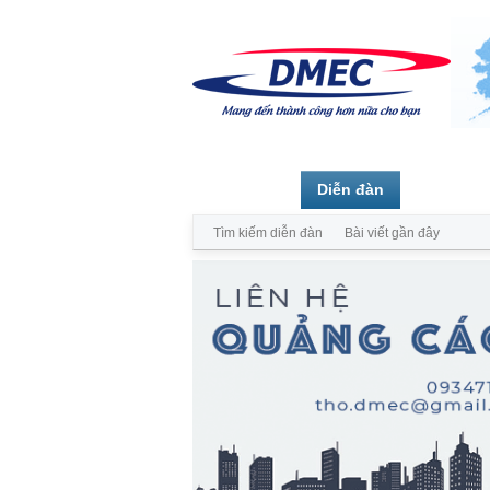
Trang chủ
Diễn đàn
Thành vi
Tìm kiếm diễn đàn
Bài viết gần đây