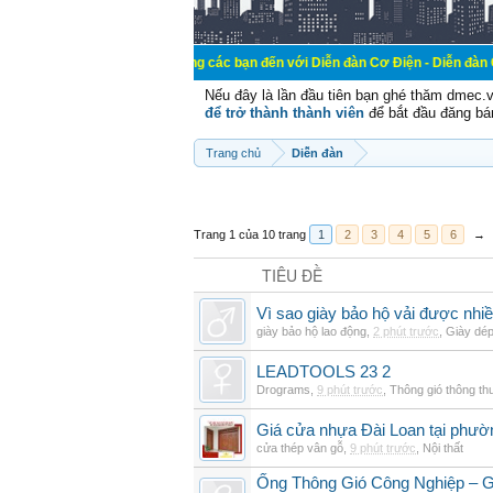
Chào mừng các bạn đến với Diễn đàn Cơ Điện - Diễn đàn Cơ điện là nơi 
Nếu đây là lần đầu tiên bạn ghé thăm dmec.
để trở thành thành viên
để bắt đầu đăng bá
Trang chủ
Diễn đàn
Trang 1 của 10 trang
1
2
3
4
5
6
→
TIÊU ĐỀ
Vì sao giày bảo hộ vải được nhi
giày bảo hộ lao động
,
2 phút trước
,
Giày dé
LEADTOOLS 23 2
Drograms
,
9 phút trước
,
Thông gió thông t
Giá cửa nhựa Đài Loan tại phườ
cửa thép vân gỗ
,
9 phút trước
,
Nội thất
Ống Thông Gió Công Nghiệp – G