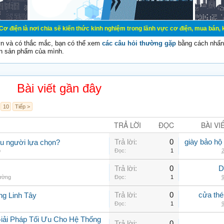
chia sẽ kiến thức kinh nghiệm trong lãnh vực cơ điện, mua bán, ký gửi, cho th
vn và có thắc mắc, bạn có thể xem
các câu hỏi thường gặp
bằng cách nhấn 
n sản phẩm của mình.
Bài viết gần đây
10
Tiếp >
TRẢ LỜI
ĐỌC
BÀI VI
Trả lời:
0
giày bảo hộ
ều người lựa chọn?
p
Đọc:
1
2
Trả lời:
0
D
hường
Đọc:
1
9
Trả lời:
0
cửa thé
ng Linh Tây
Đọc:
1
9
iải Pháp Tối Ưu Cho Hệ Thống
Trả lời:
0