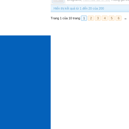
Hiển thị kết quả từ 1 đến 20 của 200
Trang 1 của 10 trang
1
2
3
4
5
6
→