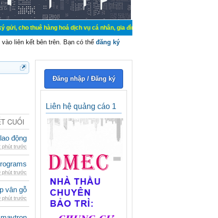
uê hàng hoá dịch vụ cá nhân, gia đình. Mua bán, ký gửi, cho thuê thiết bị hệ t
vào liên kết bên trên. Bạn có thể
đăng ký
Đăng nhập / Đăng ký
Liên hệ quảng cáo 1
ẾT CUỐI
 lao động
 phút trước
rograms
 phút trước
p vân gỗ
 phút trước
maytron