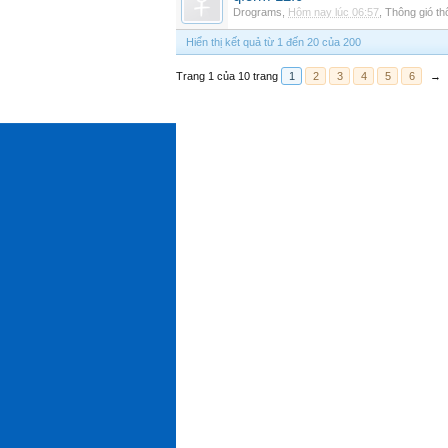
Drograms
,
Hôm nay lúc 06:57
,
Thông gió t
Hiển thị kết quả từ 1 đến 20 của 200
Trang 1 của 10 trang
1
2
3
4
5
6
→