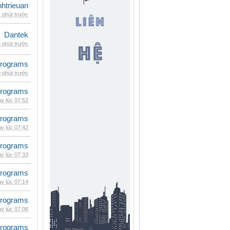
inhtrieuan
 phút trước
Dantek
 phút trước
rograms
 phút trước
rograms
y lúc 07:52
rograms
y lúc 07:42
rograms
y lúc 07:33
rograms
y lúc 07:14
rograms
y lúc 07:06
rograms