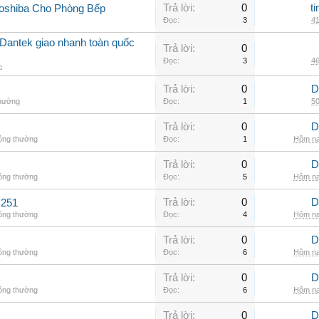
Trả lời:
0
t
oshiba Cho Phòng Bếp
Đọc:
3
41
Dantek giao nhanh toàn quốc
Trả lời:
0
Đọc:
3
46
c
Trả lời:
0
D
thường
Đọc:
1
50
Trả lời:
0
D
hông thường
Đọc:
1
Hôm na
Trả lời:
0
D
hông thường
Đọc:
5
Hôm na
Trả lời:
0
D
C251
hông thường
Đọc:
4
Hôm na
Trả lời:
0
D
hông thường
Đọc:
6
Hôm na
Trả lời:
0
D
hông thường
Đọc:
6
Hôm na
Trả lời:
0
D