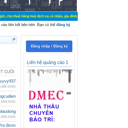
hàng hoá dịch vụ cá nhân, gia đình. Mua bán, ký gửi, cho thuê thiết bị hệ thố
vào liên kết bên trên. Bạn có thể
đăng ký
Đăng nhập / Đăng ký
Liên hệ quảng cáo 1
ẾT CUỐI
vyvy937
i giây trước
ngcudien
 phút trước
olaodong
 phút trước
Pro Bơm