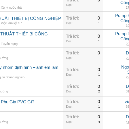
Trả lời:
0
Côn
Đọc:
1
,
Xử lý nước thải
17
Pump 
Trả lời:
0
UẬT THIẾT BỊ CÔNG NGHIỆP
Côn
,
Việc làm kỹ sư
Đọc:
1
19
Pump 
THUẬT THIẾT BỊ CÔNG
Trả lời:
0
Côn
Đọc:
1
,
Tuyển dụng
20
Trả lời:
0
D
thường
Đọc:
1
22
Ngọ
ay nhôm định hình – anh em làm
Trả lời:
0
Đọc:
1
 tin doanh nghiệp
29
Trả lời:
0
D
thường
Đọc:
2
31
Trả lời:
0
vi
 Phụ Gia PVC Gì?
Đọc:
1
35
Trả lời:
0
D
thường
Đọc:
4
41