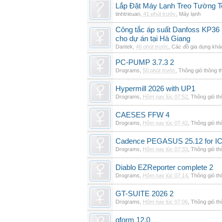
Lắp Đặt Máy Lạnh Treo Tường T
tinhtrieuan
,
41 phút trước
,
Máy lạnh
Công tắc áp suất Danfoss KP36 
cho dự án tại Hà Giang
Dantek
,
46 phút trước
,
Các đồ gia dụng khá
PC-PUMP 3.7.3 2
Drograms
,
50 phút trước
,
Thông gió thông 
Hypermill 2026 with UP1
Drograms
,
Hôm nay lúc 07:52
,
Thông gió t
CAESES FFW 4
Drograms
,
Hôm nay lúc 07:42
,
Thông gió t
Cadence PEGASUS 25.12 for I
Drograms
,
Hôm nay lúc 07:33
,
Thông gió t
Diablo EZReporter complete 2
Drograms
,
Hôm nay lúc 07:14
,
Thông gió t
GT-SUITE 2026 2
Drograms
,
Hôm nay lúc 07:06
,
Thông gió t
qform 12.0