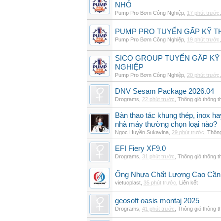
NHỎ
Pump Pro Bơm Công Nghiệp
,
17 phút trước
PUMP PRO TUYỂN GẤP KỸ TH
Pump Pro Bơm Công Nghiệp
,
19 phút trước
SICO GROUP TUYỂN GẤP KỸ 
NGHIỆP
Pump Pro Bơm Công Nghiệp
,
20 phút trước
DNV Sesam Package 2026.04
Drograms
,
22 phút trước
,
Thông gió thông 
Bàn thao tác khung thép, inox h
nhà máy thường chọn loại nào?
Ngọc Huyền Sukavina
,
29 phút trước
,
Thông
EFI Fiery XF9.0
Drograms
,
31 phút trước
,
Thông gió thông 
Ống Nhựa Chất Lượng Cao Cần
vietucplast
,
35 phút trước
,
Liên kết
geosoft oasis montaj 2025
Drograms
,
41 phút trước
,
Thông gió thông 