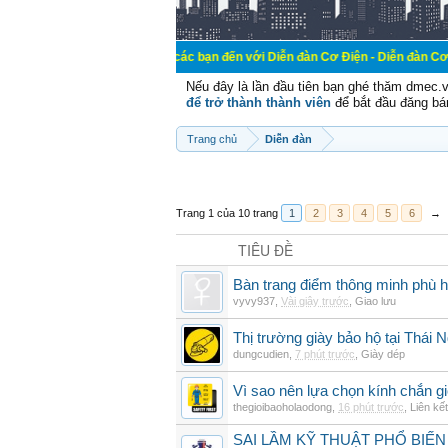
Chào mừng các bạn đến với Diễn đàn Cơ Điện - Diễn đàn Cơ điện là nơi ch
Nếu đây là lần đầu tiên bạn ghé thăm dmec.
để trở thành thành viên
để bắt đầu đăng bá
Trang chủ
Diễn đàn
Trang 1 của 10 trang
1
2
3
4
5
6
→
TIÊU ĐỀ
Bàn trang điểm thông minh phù h
vyvy937
,
Vài giây trước
,
Giao lưu
Thị trường giày bảo hộ tại Thái 
dungcudien
,
7 phút trước
,
Giày dép
Vì sao nên lựa chọn kính chắn g
thegioibaoholaodong
,
16 phút trước
,
Liên kết
SAI LẦM KỸ THUẬT PHỔ BIẾN