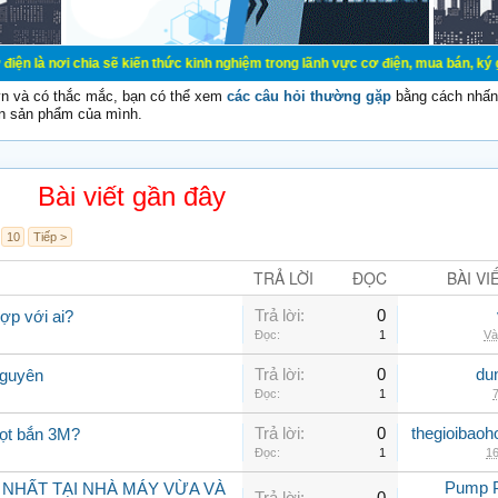
ia sẽ kiến thức kinh nghiệm trong lãnh vực cơ điện, mua bán, ký gửi, cho thuê 
vn và có thắc mắc, bạn có thể xem
các câu hỏi thường gặp
bằng cách nhấn 
n sản phẩm của mình.
Bài viết gần đây
10
Tiếp >
TRẢ LỜI
ĐỌC
BÀI VI
Trả lời:
0
ợp với ai?
Đọc:
1
Và
Trả lời:
0
du
Nguyên
Đọc:
1
7
Trả lời:
0
thegioibaoh
iọt bắn 3M?
Đọc:
1
16
Pump 
 NHẤT TẠI NHÀ MÁY VỪA VÀ