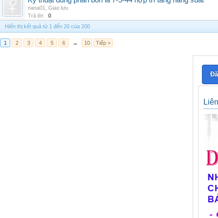
Kỹ thuật dùng phân bón lá 7-5-44 hợp trí tăng năng suất
nana01
,
Giao lưu
Trả lời:
0
Hiển thị kết quả từ 1 đến 20 của 200
1
2
3
4
5
6
→
10
Tiếp >
Đă
Liê