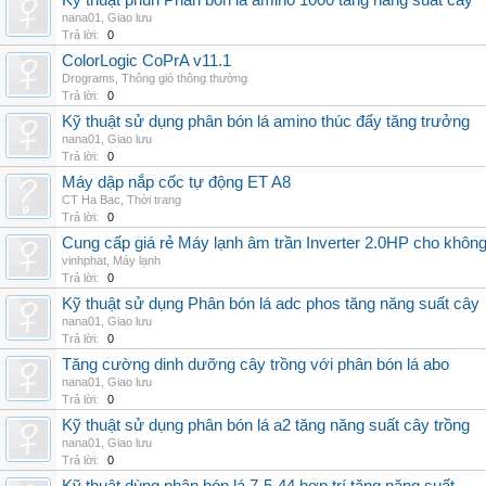
Kỹ thuật phun Phân bón lá amino 1000 tăng năng suất cây
nana01
,
Giao lưu
Trả lời:
0
ColorLogic CoPrA v11.1
Drograms
,
Thông gió thông thường
Trả lời:
0
Kỹ thuật sử dụng phân bón lá amino thúc đẩy tăng trưởng
nana01
,
Giao lưu
Trả lời:
0
Máy dập nắp cốc tự động ET A8
CT Ha Bac
,
Thời trang
Trả lời:
0
Cung cấp giá rẻ Máy lạnh âm trần Inverter 2.0HP cho khôn
vinhphat
,
Máy lạnh
Trả lời:
0
Kỹ thuật sử dụng Phân bón lá adc phos tăng năng suất cây
nana01
,
Giao lưu
Trả lời:
0
Tăng cường dinh dưỡng cây trồng với phân bón lá abo
nana01
,
Giao lưu
Trả lời:
0
Kỹ thuật sử dụng phân bón lá a2 tăng năng suất cây trồng
nana01
,
Giao lưu
Trả lời:
0