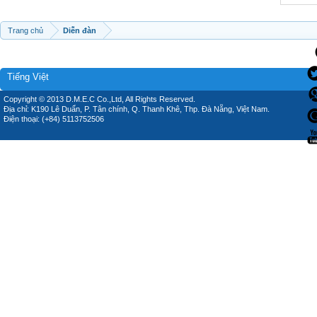
Trang chủ
Diễn đàn
Tiếng Việt
Copyright © 2013 D.M.E.C Co.,Ltd, All Rights Reserved.
Địa chỉ: K190 Lê Duẩn, P. Tân chính, Q. Thanh Khê, Thp. Đà Nẵng, Việt Nam.
Điện thoại: (+84) 5113752506