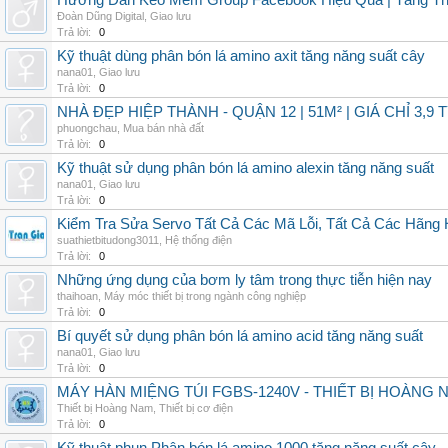
Hướng Dẫn Kéo Mem Group Facebook Hiệu Quả | Tăng Th
Đoàn Dũng Digital
,
Giao lưu
Trả lời:
0
Kỹ thuật dùng phân bón lá amino axit tăng năng suất cây
nana01
,
Giao lưu
Trả lời:
0
NHÀ ĐẸP HIỆP THÀNH - QUẬN 12 | 51M² | GIÁ CHỈ 3,9 
phuongchau
,
Mua bán nhà đất
Trả lời:
0
Kỹ thuật sử dụng phân bón lá amino alexin tăng năng suất
nana01
,
Giao lưu
Trả lời:
0
Kiểm Tra Sửa Servo Tất Cả Các Mã Lỗi, Tất Cả Các Hãng 
suathietbitudong3011
,
Hệ thống điện
Trả lời:
0
Những ứng dụng của bơm ly tâm trong thực tiễn hiện nay
thaihoan
,
Máy móc thiết bị trong ngành công nghiệp
Trả lời:
0
Bí quyết sử dụng phân bón lá amino acid tăng năng suất
nana01
,
Giao lưu
Trả lời:
0
MÁY HÀN MIỆNG TÚI FGBS-1240V - THIẾT BỊ HOÀNG 
Thiết bị Hoàng Nam
,
Thiết bị cơ điện
Trả lời:
0