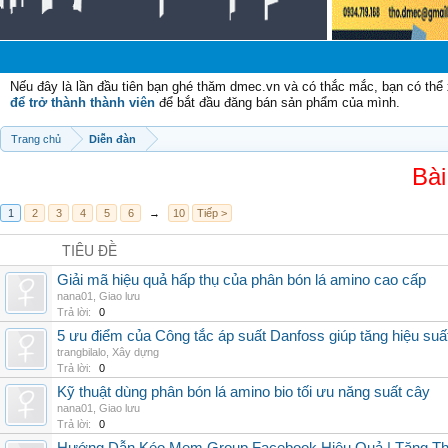
Chà
Nếu đây là lần đầu tiên bạn ghé thăm dmec.vn và có thắc mắc, bạn có th
để trở thành thành viên
để bắt đầu đăng bán sản phẩm của mình.
Trang chủ
Diễn đàn
Bài
1
2
3
4
5
6
→
10
Tiếp >
TIÊU ĐỀ
Giải mã hiệu quả hấp thụ của phân bón lá amino cao cấp
nana01
,
Giao lưu
Trả lời:
0
5 ưu điểm của Công tắc áp suất Danfoss giúp tăng hiệu suấ
trangbilalo
,
Xây dựng
Trả lời:
0
Kỹ thuật dùng phân bón lá amino bio tối ưu năng suất cây
nana01
,
Giao lưu
Trả lời:
0