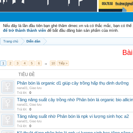
Nếu đây là lần đầu tiên bạn ghé thăm dmec.vn và có thắc mắc, bạn có th
để trở thành thành viên
để bắt đầu đăng bán sản phẩm của mình.
Trang chủ
Diễn đàn
Bài
1
2
3
4
5
6
→
10
Tiếp >
TIÊU ĐỀ
Phân bón lá organic d1 giúp cây trồng hấp thụ dinh dưỡng
nana01
,
Giao lưu
Trả lời:
0
Tăng năng suất cây trồng nhờ Phân bón lá organic bio allici
nana01
,
Giao lưu
Trả lời:
0
Tăng năng suất nhờ Phân bón lá npk vi lượng sinh học a2
nana01
,
Giao lưu
Trả lời:
0