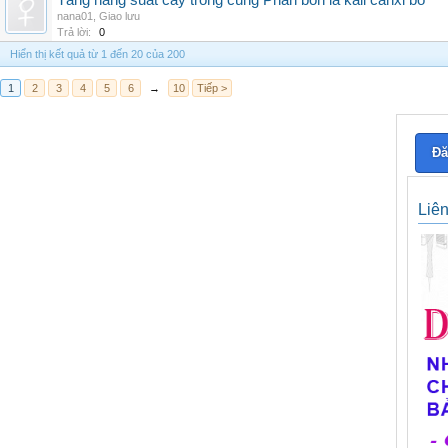
Tăng năng suất cây trồng cùng Phân bón lá kali canxi bo
nana01
,
Giao lưu
Trả lời:
0
Hiển thị kết quả từ 1 đến 20 của 200
1
2
3
4
5
6
→
10
Tiếp >
Đă
Liê