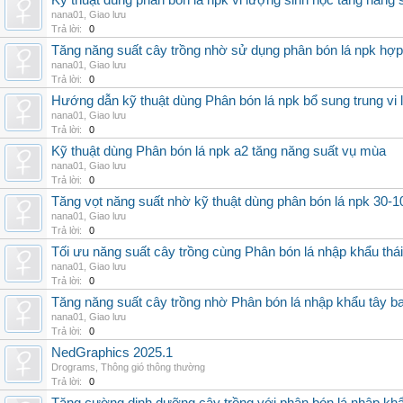
Kỹ thuật dùng phân bón lá npk vi lượng sinh học tăng năng 
nana01
,
Giao lưu
Trả lời:
0
Tăng năng suất cây trồng nhờ sử dụng phân bón lá npk hợp 
nana01
,
Giao lưu
Trả lời:
0
Hướng dẫn kỹ thuật dùng Phân bón lá npk bổ sung trung vi
nana01
,
Giao lưu
Trả lời:
0
Kỹ thuật dùng Phân bón lá npk a2 tăng năng suất vụ mùa
nana01
,
Giao lưu
Trả lời:
0
Tăng vọt năng suất nhờ kỹ thuật dùng phân bón lá npk 30-1
nana01
,
Giao lưu
Trả lời:
0
Tối ưu năng suất cây trồng cùng Phân bón lá nhập khẩu thái
nana01
,
Giao lưu
Trả lời:
0
Tăng năng suất cây trồng nhờ Phân bón lá nhập khẩu tây b
nana01
,
Giao lưu
Trả lời:
0
NedGraphics 2025.1
Drograms
,
Thông gió thông thường
Trả lời:
0