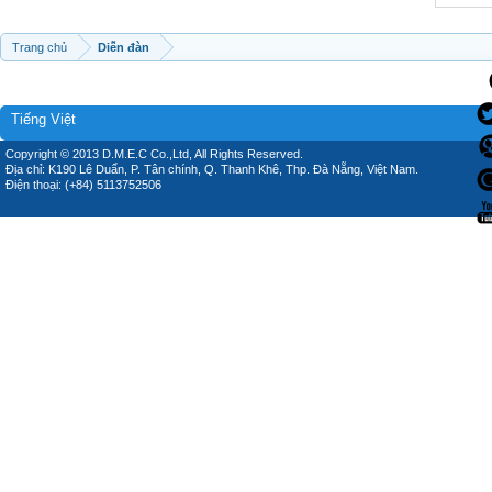
Trang chủ
Diễn đàn
Tiếng Việt
Copyright © 2013 D.M.E.C Co.,Ltd, All Rights Reserved.
Địa chỉ: K190 Lê Duẩn, P. Tân chính, Q. Thanh Khê, Thp. Đà Nẵng, Việt Nam.
Điện thoại: (+84) 5113752506