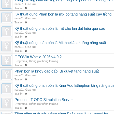
Tăng cường dinh dưỡng cây trồng với phân bón lá nhập kh
nana01
,
Giao lưu
Trả lời:
0
Kỹ thuật dùng Phân bón lá mx bo tăng năng suất cây trồng
nana01
,
Giao lưu
Trả lời:
0
Kỹ thuật dùng phân bón lá mít cho lan đạt hiệu quả cao
nana01
,
Giao lưu
Trả lời:
0
Kỹ thuật dùng phân bón lá Michael Jack tăng năng suất
nana01
,
Giao lưu
Trả lời:
0
GEOVIA Whittle 2026 v4.9 2
Drograms
,
Thông gió thông thường
Trả lời:
0
Phân bón lá kno3 cao cấp: Bí quyết tăng năng suất
nana01
,
Giao lưu
Trả lời:
0
Kỹ thuật dùng phân bón lá Kina Ado Ethephon tăng năng suấ
nana01
,
Giao lưu
Trả lời:
0
Process IT OPC Simulation Server
Drograms
,
Thông gió thông thường
Trả lời:
0