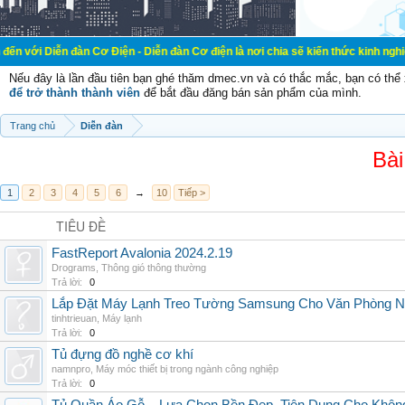
đàn Cơ Điện - Diễn đàn Cơ điện là nơi chia sẽ kiến thức kinh nghiệm trong lãn
Nếu đây là lần đầu tiên bạn ghé thăm dmec.vn và có thắc mắc, bạn có th
để trở thành thành viên
để bắt đầu đăng bán sản phẩm của mình.
Trang chủ
Diễn đàn
Bài
1
2
3
4
5
6
→
10
Tiếp >
TIÊU ĐỀ
FastReport Avalonia 2024.2.19
Drograms
,
Thông gió thông thường
Trả lời:
0
Lắp Đặt Máy Lạnh Treo Tường Samsung Cho Văn Phòng 
tinhtrieuan
,
Máy lạnh
Trả lời:
0
Tủ đựng đồ nghề cơ khí
namnpro
,
Máy móc thiết bị trong ngành công nghiệp
Trả lời:
0