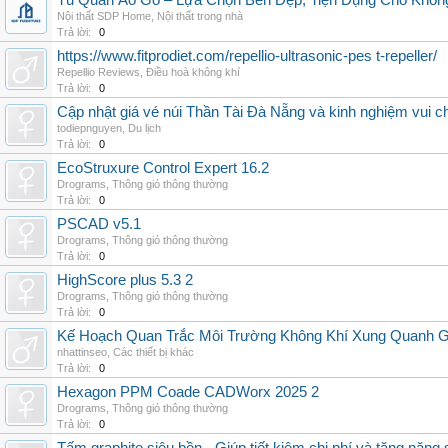
Tủ Quần Áo Gỗ – Lựa Chọn Bền Đẹp, Tiện Dụng Cho Khôn
Nội thất SDP Home
,
Nội thất trong nhà
Trả lời:
0
https://www.fitprodiet.com/repellio-ultrasonic-pes t-repeller/
Repellio Reviews
,
Điều hoà không khí
Trả lời:
0
Cập nhật giá vé núi Thần Tài Đà Nẵng và kinh nghiệm vui c
todiepnguyen
,
Du lịch
Trả lời:
0
EcoStruxure Control Expert 16.2
Drograms
,
Thông gió thông thường
Trả lời:
0
PSCAD v5.1
Drograms
,
Thông gió thông thường
Trả lời:
0
HighScore plus 5.3 2
Drograms
,
Thông gió thông thường
Trả lời:
0
Kế Hoạch Quan Trắc Môi Trường Không Khí Xung Quanh
nhattinseo
,
Các thiết bị khác
Trả lời:
0
Hexagon PPM Coade CADWorx 2025 2
Drograms
,
Thông gió thông thường
Trả lời:
0