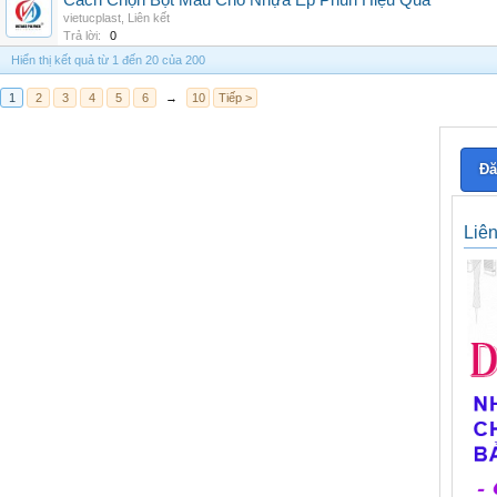
Cách Chọn Bột Màu Cho Nhựa Ép Phun Hiệu Quả
vietucplast
,
Liên kết
Trả lời:
0
Hiển thị kết quả từ 1 đến 20 của 200
1
2
3
4
5
6
→
10
Tiếp >
Đă
Liê