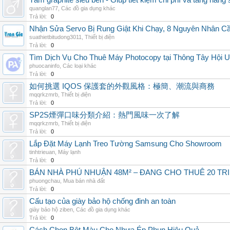
Tấm graphite siêu bền - Giúp tiết kiệm chi phí và tăng năng 
quanglan77
,
Các đồ gia dụng khác
Trả lời:
0
Nhận Sửa Servo Bị Rung Giật Khi Chạy, 8 Nguyên Nhân C
suathietbitudong3011
,
Thiết bị điện
Trả lời:
0
Tìm Dịch Vụ Cho Thuê Máy Photocopy tại Thông Tây Hội U
phuocaninfo
,
Các loại khác
Trả lời:
0
如何挑選 IQOS 保護套的外觀風格：極簡、潮流與商務
mqqrkzmrb
,
Thiết bị điện
Trả lời:
0
SP2S煙彈口味分類介紹：熱門風味一次了解
mqqrkzmrb
,
Thiết bị điện
Trả lời:
0
Lắp Đặt Máy Lạnh Treo Tường Samsung Cho Showroom
tinhtrieuan
,
Máy lạnh
Trả lời:
0
BÁN NHÀ PHÚ NHUẬN 48M² – ĐANG CHO THUÊ 20 TRIỆ
phuongchau
,
Mua bán nhà đất
Trả lời:
0
Cấu tạo của giày bảo hộ chống đinh an toàn
giày bảo hộ ziben
,
Các đồ gia dụng khác
Trả lời:
0