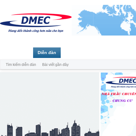
Trang chủ
Diễn đàn
Thành viên
Tìm kiếm diễn đàn
Bài viết gần đây