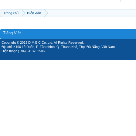
Trang chủ
Diễn đàn
Tiếng Việt
Copyright © 2013 D.M.E.C Co.,Ltd, All Rights Reserved.
Địa chỉ: K190 Lê Duẩn, P. Tân chính, Q. Thanh Khê, Thp. Đà Nẵng, Việt Nam.
Điện thoại: (+84) 5113752506