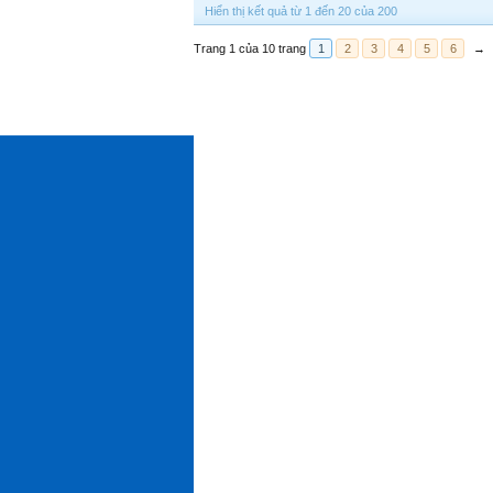
Hiển thị kết quả từ 1 đến 20 của 200
Trang 1 của 10 trang
1
2
3
4
5
6
→