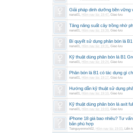
Giải pháp dinh dưỡng bền vững v
nana01
,
Hôm nay lúc 19:47
,
Giao lưu
Tăng năng suất cây trồng nhờ ph
nana01
,
Hôm nay lúc 19:39
,
Giao lưu
Bí quyết sử dụng phân bón lá B1
nana01
,
Hôm nay lúc 19:31
,
Giao lưu
Kỹ thuật dùng phân bón lá B1 G
nana01
,
Hôm nay lúc 19:24
,
Giao lưu
Phân bón lá B1 có tác dụng gì ch
nana01
,
Hôm nay lúc 19:17
,
Giao lưu
Hướng dẫn kỹ thuật sử dụng phâ
nana01
,
Hôm nay lúc 19:10
,
Giao lưu
Kỹ thuật dùng phân bón lá axit fu
nana01
,
Hôm nay lúc 19:03
,
Giao lưu
iPhone 18 giá bao nhiêu? Tư vấn 
bản phù hợp
Tainguyenmxh02
,
Hôm nay lúc 19:03
,
Liên k