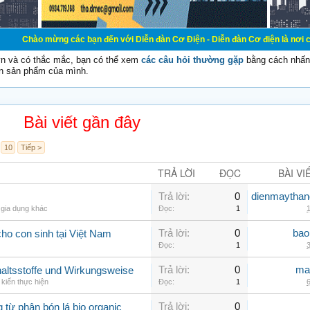
ừng các bạn đến với Diễn đàn Cơ Điện - Diễn đàn Cơ điện là nơi chia sẽ kiến th
vn và có thắc mắc, bạn có thể xem
các câu hỏi thường gặp
bằng cách nhấn 
n sản phẩm của mình.
Bài viết gần đây
10
Tiếp >
TRẢ LỜI
ĐỌC
BÀI VI
Trả lời:
0
dienmaythan
 gia dụng khác
Đọc:
1
1
Trả lời:
0
bao
ho con sinh tại Việt Nam
Đọc:
1
3
Trả lời:
0
ma
nhaltsstoffe und Wirkungsweise
kiến thực hiện
Đọc:
1
6
Trả lời:
0
g từ phân bón lá bio organic