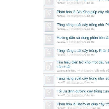
nana01
,
12 phút trước
,
Giao lưu
Phân bón lá Bio King giúp cây t
nana01
,
19 phút trước
,
Giao lưu
Tăng năng suất cây trồng nhờ Ph
nana01
,
27 phút trước
,
Giao lưu
Hướng dẫn sử dụng phân bón lá b
nana01
,
34 phút trước
,
Giao lưu
Tăng năng suất cây trồng: Phân b
nana01
,
41 phút trước
,
Giao lưu
Tìm hiểu điện trở khô một đầu v
sản xuất
vattunganhnhiet
,
44 phút trước
,
Máy móc cô
Tăng năng suất cây trồng nhờ sử
nana01
,
48 phút trước
,
Giao lưu
Tối ưu dinh dưỡng cây trồng cùn
nana01
,
55 phút trước
,
Giao lưu
Phân bón lá Basfoliar giúp cây t
nana01
,
Hôm nay lúc 19:55
,
Giao lưu