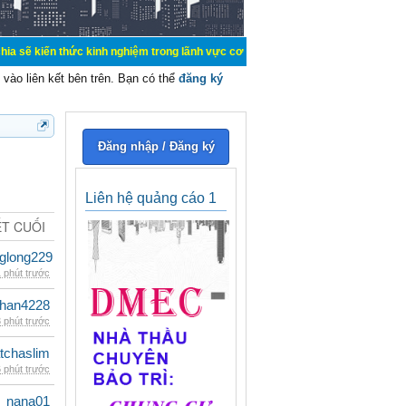
ức kinh nghiệm trong lãnh vực cơ điện, mua bán, ký gửi, cho thuê hàng hoá dịc
vào liên kết bên trên. Bạn có thể
đăng ký
Đăng nhập / Đăng ký
Liên hệ quảng cáo 1
ẾT CUỐI
glong229
 phút trước
han4228
 phút trước
tchaslim
 phút trước
nana01