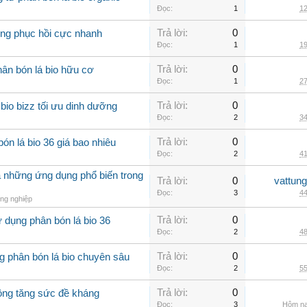
Đọc:
1
12
Trả lời:
0
rồng phục hồi cực nhanh
Đọc:
1
19
Trả lời:
0
ân bón lá bio hữu cơ
Đọc:
1
27
Trả lời:
0
io bizz tối ưu dinh dưỡng
Đọc:
2
34
Trả lời:
0
ón lá bio 36 giá bao nhiêu
Đọc:
2
41
à những ứng dụng phổ biến trong
Trả lời:
0
vattun
Đọc:
3
44
ng nghiệp
Trả lời:
0
 dụng phân bón lá bio 36
Đọc:
2
48
Trả lời:
0
g phân bón lá bio chuyên sâu
Đọc:
2
55
Trả lời:
0
rồng tăng sức đề kháng
Đọc:
3
Hôm na