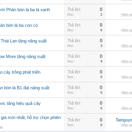
Trả lời:
0
ới Phân bón lá ba lá xanh
Đọc:
2
Hôm na
Trả lời:
0
ân bón lá ba con cò
Đọc:
6
Hôm na
Trả lời:
0
 Thái Lan tăng năng suất
Đọc:
3
Hôm na
Trả lời:
0
row More tăng năng suất
Đọc:
4
Hôm na
Trả lời:
0
o cây trồng phát triển
Đọc:
5
Hôm na
Trả lời:
0
n bón lá B1 đạt năng suất
Đọc:
5
Hôm na
Trả lời:
0
lvic tăng hiệu quả cây
Đọc:
5
Hôm na
giá mới nhất, hỗ trợ chọn phiên
Trả lời:
0
Tainguy
Đọc:
6
Hôm na
ết