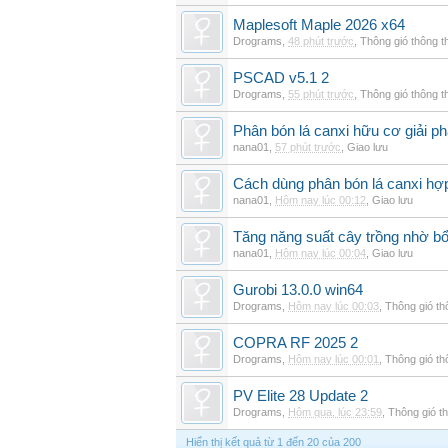
Maplesoft Maple 2026 x64
Drograms
,
48 phút trước
,
Thông gió thông 
PSCAD v5.1 2
Drograms
,
55 phút trước
,
Thông gió thông 
Phân bón lá canxi hữu cơ giải ph
nana01
,
57 phút trước
,
Giao lưu
Cách dùng phân bón lá canxi hợp
nana01
,
Hôm nay lúc 00:12
,
Giao lưu
Tăng năng suất cây trồng nhờ bổ
nana01
,
Hôm nay lúc 00:04
,
Giao lưu
Gurobi 13.0.0 win64
Drograms
,
Hôm nay lúc 00:03
,
Thông gió t
COPRA RF 2025 2
Drograms
,
Hôm nay lúc 00:01
,
Thông gió t
PV Elite 28 Update 2
Drograms
,
Hôm qua, lúc 23:59
,
Thông gió t
Hiển thị kết quả từ 1 đến 20 của 200