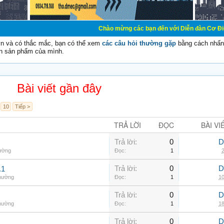
Chào mừng các bạn đến với Diễn đàn Cơ Điện - Diễn đàn C
vn và có thắc mắc, bạn có thể xem
các câu hỏi thường gặp
bằng cách nhấn 
n sản phẩm của mình.
Bài viết gần đây
10
Tiếp >
TRẢ LỜI
ĐỌC
BÀI VI
Trả lời:
0
D
hường
Đọc:
1
2
Trả lời:
0
D
.1
thường
Đọc:
1
10
Trả lời:
0
D
thường
Đọc:
1
18
Trả lời:
0
D