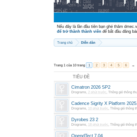
Nếu đây là lần đầu tiên bạn ghé thăm dmec.
để trở thành thành viên
để bắt đầu đăng bá
Trang chủ
Diễn đàn
Trang 1 của 10 trang
1
2
3
4
5
6
→
TIÊU ĐỀ
Cimatron 2026 SP2
Drograms
,
2 phút trước
,
Thông gió thông t
Cadence Sigrity X Platform 2025
Drograms
,
10 phút trước
,
Thông gió thông 
Dyrobes 23 2
Drograms
,
18 phút trước
,
Thông gió thông 
OpendTect 7.04