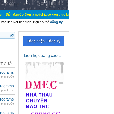
ơ điện là nơi chia sẽ kiến thức kinh nghiệm trong lãnh vực cơ điện, mua bán, 
vào liên kết bên trên. Bạn có thể
đăng ký
Đăng nhập / Đăng ký
Liên hệ quảng cáo 1
ẾT CUỐI
rograms
 phút trước
rograms
 phút trước
rograms
 phút trước
rograms