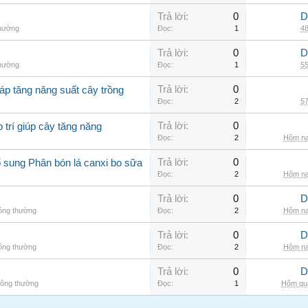
Trả lời:
0
D
thường
Đọc:
1
48
Trả lời:
0
D
thường
Đọc:
1
55
Trả lời:
0
áp tăng năng suất cây trồng
Đọc:
2
57
Trả lời:
0
 trí giúp cây tăng năng
Đọc:
2
Hôm na
Trả lời:
0
 sung Phân bón lá canxi bo sữa
Đọc:
2
Hôm na
Trả lời:
0
D
hông thường
Đọc:
2
Hôm na
Trả lời:
0
D
hông thường
Đọc:
2
Hôm na
Trả lời:
0
D
hông thường
Đọc:
1
Hôm qua