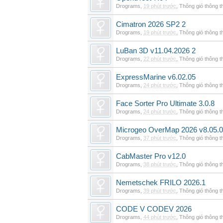
Drograms
,
19 phút trước
,
Thông gió thông 
Cimatron 2026 SP2 2
Drograms
,
19 phút trước
,
Thông gió thông 
LuBan 3D v11.04.2026 2
Drograms
,
22 phút trước
,
Thông gió thông 
ExpressMarine v6.02.05
Drograms
,
24 phút trước
,
Thông gió thông 
Face Sorter Pro Ultimate 3.0.8
Drograms
,
24 phút trước
,
Thông gió thông 
Microgeo OverMap 2026 v8.05.0
Drograms
,
37 phút trước
,
Thông gió thông 
CabMaster Pro v12.0
Drograms
,
38 phút trước
,
Thông gió thông 
Nemetschek FRILO 2026.1
Drograms
,
39 phút trước
,
Thông gió thông 
CODE V CODEV 2026
Drograms
,
44 phút trước
,
Thông gió thông 