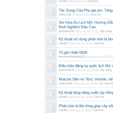
nana01
,
59 phút trước
,
Giao lưu
Tác Dụng Của Phụ gia pvc Tăn
Vietuc190
,
59 phút trước
,
Giao lưu
Xin Visa Du Lịch Mỹ: Hướng Dẫn
Kinh Nghiệm Đậu Cao
baohan4228
,
Hôm nay lúc 21:02
,
Xây dựng
Kỹ thuật sử dụng phân bón lá bi
nana01
,
Hôm nay lúc 20:59
,
Giao lưu
Tủ giữ nhiệt 0826
dienmaythanglong229
,
Hôm nay lúc 20:55
,
C
Điều kiện đăng ký quốc tịch Mỹ c
baohan4228
,
Hôm nay lúc 20:54
,
Xây dựng
Matcha Slim im Test: Vorteile, I
matchaslim
,
Hôm nay lúc 20:50
,
Các hoạt độ
Kỹ thuật tăng năng suất cây trồn
nana01
,
Hôm nay lúc 20:44
,
Giao lưu
Phân bón lá Bio King giúp cây t
nana01
,
Hôm nay lúc 20:37
,
Giao lưu