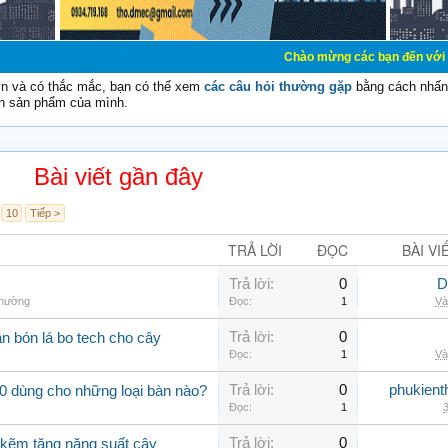
Chào mừng các bạn đến với Diễn đàn Cơ Điệ
vn và có thắc mắc, bạn có thể xem
các câu hỏi thường gặp
bằng cách nhấn 
n sản phẩm của mình.
Bài viết gần đây
10
Tiếp >
TRẢ LỜI
ĐỌC
BÀI VI
Trả lời:
0
D
thường
Đọc:
1
Và
Trả lời:
0
n bón lá bo tech cho cây
Đọc:
1
Và
Trả lời:
0
phukient
0 dùng cho những loại bàn nào?
Đọc:
1
3
Trả lời:
0
 kẽm tăng năng suất cây