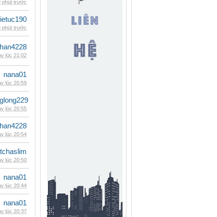
 phút trước
ietuc190
 phút trước
han4228
y lúc 21:02
nana01
y lúc 20:59
glong229
y lúc 20:55
han4228
y lúc 20:54
tchaslim
y lúc 20:50
nana01
y lúc 20:44
nana01
y lúc 20:37