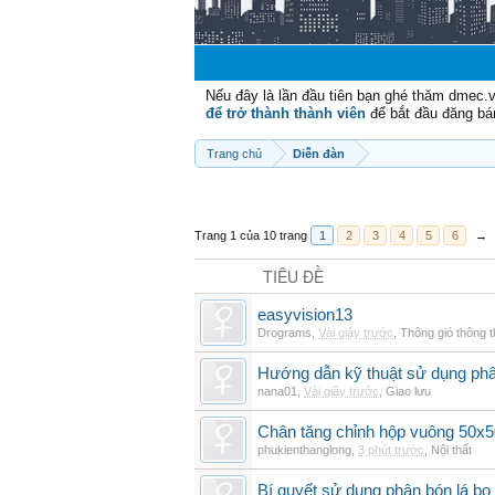
Nếu đây là lần đầu tiên bạn ghé thăm dmec.
để trở thành thành viên
để bắt đầu đăng bá
Trang chủ
Diễn đàn
Trang 1 của 10 trang
1
2
3
4
5
6
→
TIÊU ĐỀ
easyvision13
Drograms
,
Vài giây trước
,
Thông gió thông 
Hướng dẫn kỹ thuật sử dụng phâ
nana01
,
Vài giây trước
,
Giao lưu
Chân tăng chỉnh hộp vuông 50x5
phukienthanglong
,
3 phút trước
,
Nội thất
Bí quyết sử dụng phân bón lá bo