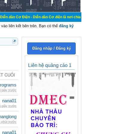
n - Diễn đàn Cơ điện là nơi chia sẽ kiến thức kinh nghiệm trong lãnh vực cơ đ
vào liên kết bên trên. Bạn có thể
đăng ký
Đăng nhập / Đăng ký
Liên hệ quảng cáo 1
ẾT CUỐI
rograms
i giây trước
nana01
i giây trước
hanglong
 phút trước
nana01