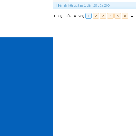
Hiển thị kết quả từ 1 đến 20 của 200
Trang 1 của 10 trang
1
2
3
4
5
6
→