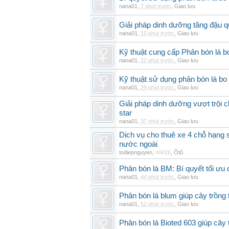
nana01
,
7 phút trước
,
Giao lưu
Giải pháp dinh dưỡng tăng đậu q
nana01
,
15 phút trước
,
Giao lưu
Kỹ thuật cung cấp Phân bón lá 
nana01
,
22 phút trước
,
Giao lưu
Kỹ thuật sử dụng phân bón lá bo 
nana01
,
29 phút trước
,
Giao lưu
Giải pháp dinh dưỡng vượt trội 
star
nana01
,
37 phút trước
,
Giao lưu
Dịch vụ cho thuê xe 4 chỗ hạng
nước ngoài
todiepnguyen
,
4/4/26
,
Ôtô
Phân bón lá BM: Bí quyết tối ưu
nana01
,
44 phút trước
,
Giao lưu
Phân bón lá blum giúp cây trồn
nana01
,
52 phút trước
,
Giao lưu
Phân bón lá Bioted 603 giúp cây 