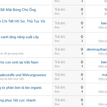
Đọc:
2
59
Trả lời:
0
V
g Bề Mặt Bóng Cho Ống
Đọc:
2
59
 Chi Tiết Hồ Sơ, Thủ Tục Và
Trả lời:
0
bao
Đọc:
2
Hôm na
Trả lời:
0
o xanh tăng năng suất cây
Đọc:
2
Hôm na
Trả lời:
0
dienmaythan
ác đồ gia dụng khác
Đọc:
3
Hôm na
Trả lời:
0
bao
ho con sinh tại Việt Nam
Đọc:
3
Hôm na
Trả lời:
0
ma
nhaltsstoffe und Wirkungsweise
ng dự kiến thực hiện
Đọc:
2
Hôm na
Trả lời:
0
g từ phân bón lá bio organic
Đọc:
4
Hôm na
Trả lời:
0
rồng phục hồi cực nhanh
Đọc:
3
Hôm na