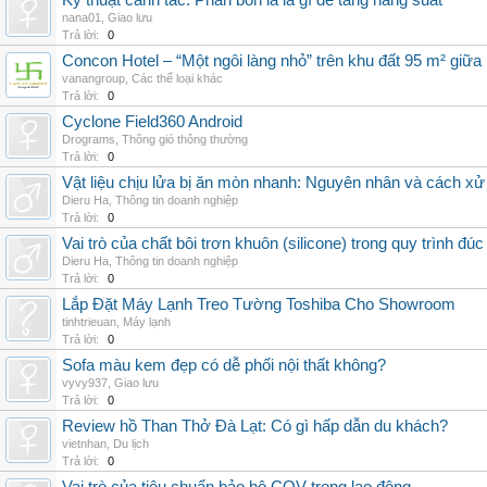
Kỹ thuật canh tác: Phân bón lá là gì để tăng năng suất
nana01
,
Giao lưu
Trả lời:
0
Concon Hotel – “Một ngôi làng nhỏ” trên khu đất 95 m² giữa
vanangroup
,
Các thể loại khác
Trả lời:
0
Cyclone Field360 Android
Drograms
,
Thông gió thông thường
Trả lời:
0
Vật liệu chịu lửa bị ăn mòn nhanh: Nguyên nhân và cách xử 
Dieru Ha
,
Thông tin doanh nghiệp
Trả lời:
0
Vai trò của chất bôi trơn khuôn (silicone) trong quy trình đ
Dieru Ha
,
Thông tin doanh nghiệp
Trả lời:
0
Lắp Đặt Máy Lạnh Treo Tường Toshiba Cho Showroom
tinhtrieuan
,
Máy lạnh
Trả lời:
0
Sofa màu kem đẹp có dễ phối nội thất không?
vyvy937
,
Giao lưu
Trả lời:
0
Review hồ Than Thở Đà Lạt: Có gì hấp dẫn du khách?
vietnhan
,
Du lịch
Trả lời:
0