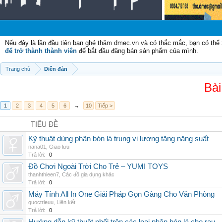
Nếu đây là lần đầu tiên bạn ghé thăm dmec.vn và có thắc mắc, bạn có th
để trở thành thành viên
để bắt đầu đăng bán sản phẩm của mình.
Trang chủ
Diễn đàn
Bài
1
2
3
4
5
6
→
10
Tiếp >
TIÊU ĐỀ
Kỹ thuật dùng phân bón lá trung vi lượng tăng năng suất
nana01
,
Giao lưu
Trả lời:
0
Đồ Chơi Ngoài Trời Cho Trẻ – YUMI TOYS
thanhthieen7
,
Các đồ gia dụng khác
Trả lời:
0
Máy Tính All In One Giải Pháp Gọn Gàng Cho Văn Phòng
quoctrieuu
,
Liên kết
Trả lời:
0