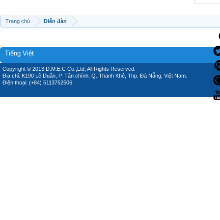
Trang chủ
Diễn đàn
Tiếng Việt
Copyright © 2013 D.M.E.C Co.,Ltd, All Rights Reserved.
Địa chỉ: K190 Lê Duẩn, P. Tân chính, Q. Thanh Khê, Thp. Đà Nẵng, Việt Nam.
Điện thoại: (+84) 5113752506