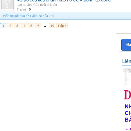
Vai trò của tiêu chuẩn bảo hộ COV trong lao động
bao ho 3m
,
Các thiết bị khác
Trả lời:
0
Hiển thị kết quả từ 1 đến 20 của 200
1
2
3
4
5
6
→
10
Tiếp >
Đă
Liê