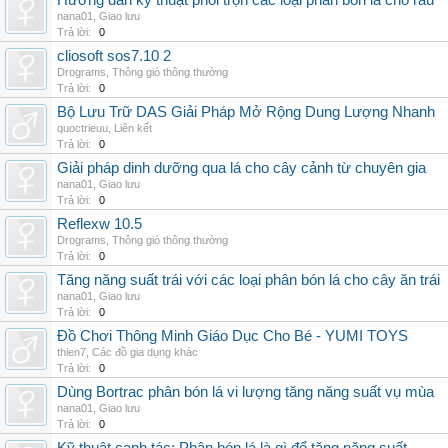
Hướng dẫn kỹ thuật phối trộn các loại phân bón lá cho rau
nana01
,
Giao lưu
Trả lời:
0
cliosoft sos7.10 2
Drograms
,
Thông gió thông thường
Trả lời:
0
Bộ Lưu Trữ DAS Giải Pháp Mở Rộng Dung Lượng Nhanh
quoctrieuu
,
Liên kết
Trả lời:
0
Giải pháp dinh dưỡng qua lá cho cây cảnh từ chuyên gia
nana01
,
Giao lưu
Trả lời:
0
Reflexw 10.5
Drograms
,
Thông gió thông thường
Trả lời:
0
Tăng năng suất trái với các loại phân bón lá cho cây ăn trái
nana01
,
Giao lưu
Trả lời:
0
Đồ Chơi Thông Minh Giáo Dục Cho Bé - YUMI TOYS
thien7
,
Các đồ gia dụng khác
Trả lời:
0
Dùng Bortrac phân bón lá vi lượng tăng năng suất vụ mùa
nana01
,
Giao lưu
Trả lời:
0