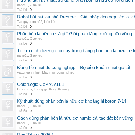
Hướng dẫn kỹ thuật sử dụng phân bón lá hữu cơ rong biển
nana01
,
Giao lưu
Trả lời:
0
Robot hút bụi lau nhà Dreame – Giải pháp dọn dẹp tiện lợi ch
Tainguyenmxh02
,
Liên kết
Trả lời:
0
Phân bón lá hữu cơ là gì? Giải pháp tăng trưởng bền vững
nana01
,
Giao lưu
Trả lời:
0
Tối ưu dinh dưỡng cho cây trồng bằng phân bón lá hữu cơ
nana01
,
Giao lưu
Trả lời:
0
Đồng hồ nhiệt độ công nghiệp – Bộ điều khiển nhiệt giá tốt
vattunganhnhiet
,
Máy móc công nghiệp
Trả lời:
0
ColorLogic CoPrA v11.1
Drograms
,
Thông gió thông thường
Trả lời:
0
Kỹ thuật dùng phân bón lá hữu cơ khoáng hi boron 7-14
nana01
,
Giao lưu
Trả lời:
0
Cách dùng phân bón lá hữu cơ humic cải tạo đất bền vững
nana01
,
Giao lưu
Trả lời:
0