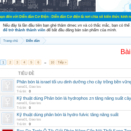
n đàn Cơ Điện - Diễn đàn Cơ điện là nơi chia sẽ kiến thức kinh nghiệm trong l
Nếu đây là lần đầu tiên bạn ghé thăm dmec.vn và có thắc mắc, bạn có th
để trở thành thành viên
để bắt đầu đăng bán sản phẩm của mình.
Trang chủ
Diễn đàn
Bài
1
2
3
4
5
6
→
10
Tiếp >
TIÊU ĐỀ
Phân bón lá israel tối ưu dinh dưỡng cho cây trồng bền vữn
nana01
,
Giao lưu
Trả lời:
0
Kỹ thuật dùng Phân bón lá hydrophos zn tăng năng suất câ
nana01
,
Giao lưu
Trả lời:
0
Kỹ thuật dùng phân bón lá hydro fulvic tăng năng suất
nana01
,
Giao lưu
Trả lời:
0