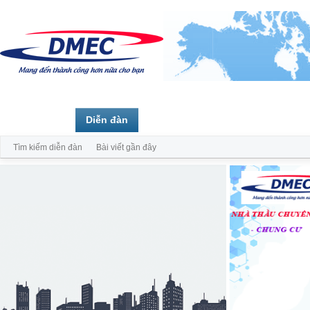
Trang chủ
Diễn đàn
Thành viên
Tìm kiếm diễn đàn
Bài viết gần đây