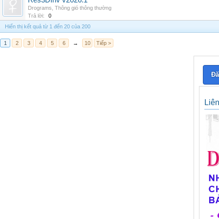
Res3DInv v2026.1
Drograms
,
Thông gió thông thường
Trả lời:
0
Hiển thị kết quả từ 1 đến 20 của 200
1
2
3
4
5
6
→
10
Tiếp >
Đă
Liê