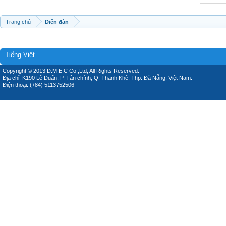
Trang chủ
Diễn đàn
Tiếng Việt
Copyright © 2013 D.M.E.C Co.,Ltd, All Rights Reserved.
Địa chỉ: K190 Lê Duẩn, P. Tân chính, Q. Thanh Khê, Thp. Đà Nẵng, Việt Nam.
Điện thoại: (+84) 5113752506