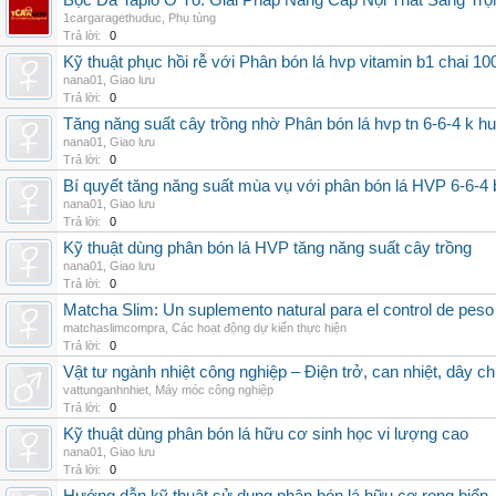
Bọc Da Taplo Ô Tô: Giải Pháp Nâng Cấp Nội Thất Sang Trọ
1cargaragethuduc
,
Phụ tùng
Trả lời:
0
Kỹ thuật phục hồi rễ với Phân bón lá hvp vitamin b1 chai 10
nana01
,
Giao lưu
Trả lời:
0
Tăng năng suất cây trồng nhờ Phân bón lá hvp tn 6-6-4 k h
nana01
,
Giao lưu
Trả lời:
0
Bí quyết tăng năng suất mùa vụ với phân bón lá HVP 6-6-4 
nana01
,
Giao lưu
Trả lời:
0
Kỹ thuật dùng phân bón lá HVP tăng năng suất cây trồng
nana01
,
Giao lưu
Trả lời:
0
Matcha Slim: Un suplemento natural para el control de peso
matchaslimcompra
,
Các hoạt động dự kiến thực hiện
Trả lời:
0
Vật tư ngành nhiệt công nghiệp – Điện trở, can nhiệt, dây ch
vattunganhnhiet
,
Máy móc công nghiệp
Trả lời:
0
Kỹ thuật dùng phân bón lá hữu cơ sinh học vi lượng cao
nana01
,
Giao lưu
Trả lời:
0