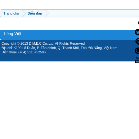
Trang chủ
Diễn đàn
Tiếng Việt
Copyright © 2013 D.M.E.C Co.,Ltd, All Rights Reserved.
Địa chỉ: K190 Lê Duẩn, P. Tân chính, Q. Thanh Khê, Thp. Đà Nẵng, Việt Nam.
Điện thoại: (+84) 5113752506