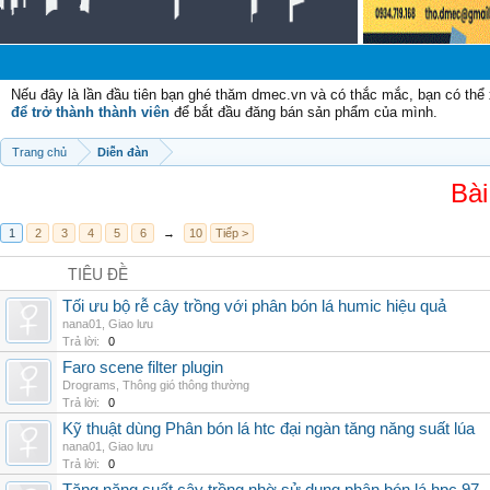
Chào 
Nếu đây là lần đầu tiên bạn ghé thăm dmec.vn và có thắc mắc, bạn có th
để trở thành thành viên
để bắt đầu đăng bán sản phẩm của mình.
Trang chủ
Diễn đàn
Bài
1
2
3
4
5
6
→
10
Tiếp >
TIÊU ĐỀ
Tối ưu bộ rễ cây trồng với phân bón lá humic hiệu quả
nana01
,
Giao lưu
Trả lời:
0
Faro scene filter plugin
Drograms
,
Thông gió thông thường
Trả lời:
0
Kỹ thuật dùng Phân bón lá htc đại ngàn tăng năng suất lúa
nana01
,
Giao lưu
Trả lời:
0