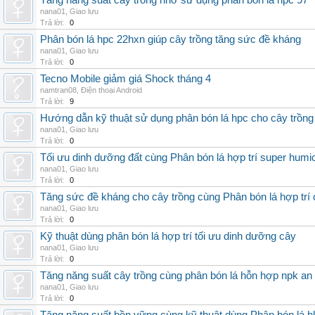
Tăng năng suất cây trồng nhờ sử dụng phân bón lá hpc 97
nana01
,
Giao lưu
Trả lời:
0
Phân bón lá hpc 22hxn giúp cây trồng tăng sức đề kháng
nana01
,
Giao lưu
Trả lời:
0
Tecno Mobile giảm giá Shock tháng 4
namtran08
,
Điện thoại Android
Trả lời:
9
Hướng dẫn kỹ thuật sử dụng phân bón lá hpc cho cây trồng
nana01
,
Giao lưu
Trả lời:
0
Tối ưu dinh dưỡng đất cùng Phân bón lá hợp trí super humi
nana01
,
Giao lưu
Trả lời:
0
Tăng sức đề kháng cho cây trồng cùng Phân bón lá hợp trí 
nana01
,
Giao lưu
Trả lời:
0
Kỹ thuật dùng phân bón lá hợp trí tối ưu dinh dưỡng cây
nana01
,
Giao lưu
Trả lời:
0
Tăng năng suất cây trồng cùng phân bón lá hỗn hợp npk an
nana01
,
Giao lưu
Trả lời:
0