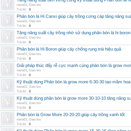
Tăng năng suất bền vững cùng kỹ thuật dùng Phân bón lá h
nana01
,
Giao lưu
Trả lời:
0
Phân bón lá Hi Canxi giúp cây trồng cứng cáp tăng năng su
nana01
,
Giao lưu
Trả lời:
0
Tăng năng suất cây trồng nhờ sử dụng phân bón lá hi boron
nana01
,
Giao lưu
Trả lời:
0
Phân bón lá Hi Boron giúp cây chống rụng trái hiệu quả
nana01
,
Giao lưu
Trả lời:
0
Giải pháp thúc đẩy rễ cực mạnh cùng phân bón lá grow mo
nana01
,
Giao lưu
Trả lời:
0
Kỹ thuật dùng Phân bón lá grow more 6-30-30 tạo mầm hoa
nana01
,
Giao lưu
Trả lời:
0
Kỹ thuật dùng phân bón lá grow more 30-10-10 tăng năng s
nana01
,
Giao lưu
Trả lời:
0
Phân bón lá Grow More 20-20-20 giúp cây trồng xanh tốt
nana01
,
Giao lưu
Trả lời:
0