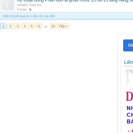
Kỹ thuật dùng Phân bón lá grow more 15-30-15 tăng năng s
nana01
,
Giao lưu
Trả lời:
0
Hiển thị kết quả từ 1 đến 20 của 200
1
2
3
4
5
6
→
10
Tiếp >
Đă
Liê