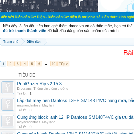
đàn Cơ Điện - Diễn đàn Cơ điện là nơi chia sẽ kiến thức kinh nghiệm trong lãn
Nếu đây là lần đầu tiên bạn ghé thăm dmec.vn và có thắc mắc, bạn có th
để trở thành thành viên
để bắt đầu đăng bán sản phẩm của mình.
Trang chủ
Diễn đàn
Bài
1
2
3
4
5
6
→
10
Tiếp >
TIÊU ĐỀ
PrintGazer Rip v2.15.3
Drograms
,
Thông gió thông thường
Trả lời:
1
Lắp đặt máy nén Danfoss 12HP SM148T4VC hàng mới, bảo 
maynendanfoss
,
Máy lạnh
Trả lời:
0
Cung ứng block lạnh 12HP Danfoss SM148T4VC giá ưu đãi, 
maynendanfoss
,
Máy lạnh
Trả lời:
0