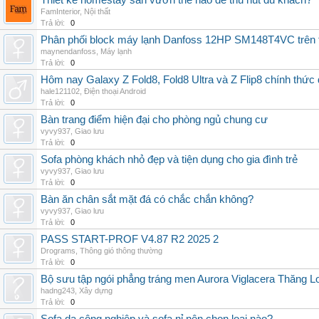
Thiết kế homestay sân vườn thế nào để thu hút du khách?
FamInterior
,
Nội thất
Trả lời:
0
Phân phối block máy lạnh Danfoss 12HP SM148T4VC trên t
maynendanfoss
,
Máy lạnh
Trả lời:
0
Hôm nay Galaxy Z Fold8, Fold8 Ultra và Z Flip8 chính thức
hale121102
,
Điện thoại Android
Trả lời:
0
Bàn trang điểm hiện đại cho phòng ngủ chung cư
vyvy937
,
Giao lưu
Trả lời:
0
Sofa phòng khách nhỏ đẹp và tiện dụng cho gia đình trẻ
vyvy937
,
Giao lưu
Trả lời:
0
Bàn ăn chân sắt mặt đá có chắc chắn không?
vyvy937
,
Giao lưu
Trả lời:
0
PASS START-PROF V4.87 R2 2025 2
Drograms
,
Thông gió thông thường
Trả lời:
0
Bộ sưu tập ngói phẳng tráng men Aurora Viglacera Thăng L
hadng243
,
Xây dựng
Trả lời:
0