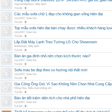
Cung cấp block Danfoss 12HP SM148T4VC giá tốt, giao hàng
maynendanfoss
,
Máy lạnh
Trả lời:
0
Các mẫu sofa chữ L đẹp cho không gian sống hiện đại
vyvy937
,
Giao lưu
Trả lời:
0
Top mẫu sofa hiện đại bán chạy được nhiều khách hàng lự
vyvy937
,
Giao lưu
Trả lời:
0
Lắp Đặt Máy Lạnh Treo Tường LG Cho Showroom
tinhtrieuan
,
Máy lạnh
Trả lời:
0
Bàn ăn gia đình nhỏ nên chọn kích thước nào?
vyvy937
,
Giao lưu
Trả lời:
0
Sofa màu be đẹp theo xu hướng nội thất mới
vyvy937
,
Giao lưu
Trả lời:
0
Gia Công Ống Gió: Vì Sao Không Nên Chọn Nhà Cung Cấp
Hồng Hoa
,
Điều hoà không khí
Trả lời:
0
Bàn ăn tiết kiệm diện tích cho nhà phố hiện đại
vyvy937
,
Giao lưu
Trả lời:
0