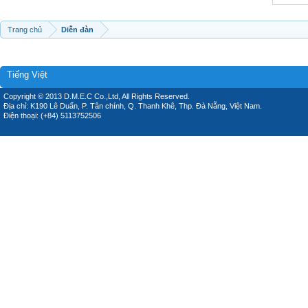
Trang chủ
Diễn đàn
Tiếng Việt
Copyright © 2013 D.M.E.C Co.,Ltd, All Rights Reserved.
Địa chỉ: K190 Lê Duẩn, P. Tân chính, Q. Thanh Khê, Thp. Đà Nẵng, Việt Nam.
Điện thoại: (+84) 5113752506