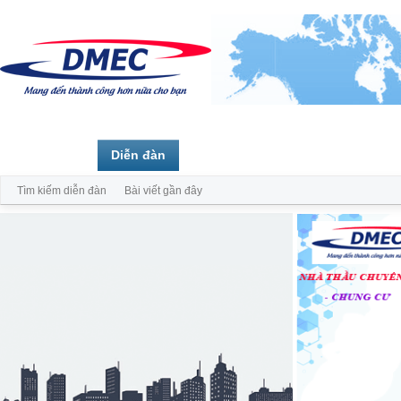
Trang chủ
Diễn đàn
Thành viên
Tìm kiếm diễn đàn
Bài viết gần đây