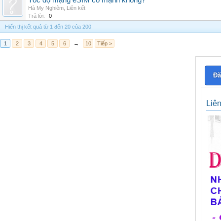
Tốc độ mạng eSIM có mạnh không?
Hà My Nghiêm
,
Liên kết
Trả lời:
0
Hiển thị kết quả từ 1 đến 20 của 200
1
2
3
4
5
6
→
10
Tiếp >
Đă
Liê