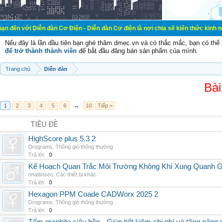
ễn đàn Cơ Điện - Diễn đàn Cơ điện là nơi chia sẽ kiến thức kinh nghiệm trong l
Nếu đây là lần đầu tiên bạn ghé thăm dmec.vn và có thắc mắc, bạn có th
để trở thành thành viên
để bắt đầu đăng bán sản phẩm của mình.
Trang chủ
Diễn đàn
Bài
1
2
3
4
5
6
→
10
Tiếp >
TIÊU ĐỀ
HighScore plus 5.3 2
Drograms
,
Thông gió thông thường
Trả lời:
0
Kế Hoạch Quan Trắc Môi Trường Không Khí Xung Quanh
nhattinseo
,
Các thiết bị khác
Trả lời:
0
Hexagon PPM Coade CADWorx 2025 2
Drograms
,
Thông gió thông thường
Trả lời:
0