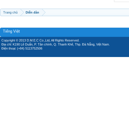
Trang chủ
Diễn đàn
Tiếng Việt
Copyright © 2013 D.M.E.C Co.,Ltd, All Rights Reserved.
Địa chỉ: K190 Lê Duẩn, P. Tân chính, Q. Thanh Khê, Thp. Đà Nẵng, Việt Nam.
Điện thoại: (+84) 5113752506