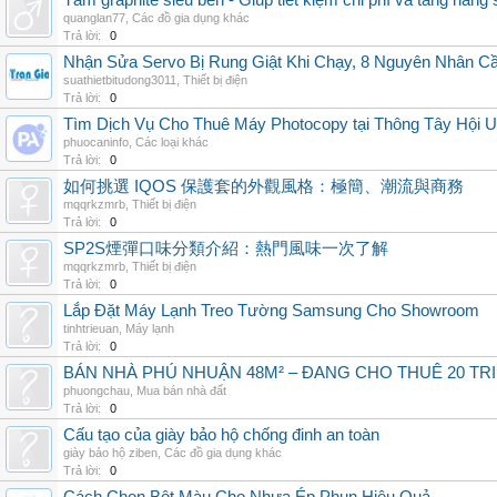
Tấm graphite siêu bền - Giúp tiết kiệm chi phí và tăng năng 
quanglan77
,
Các đồ gia dụng khác
Trả lời:
0
Nhận Sửa Servo Bị Rung Giật Khi Chạy, 8 Nguyên Nhân C
suathietbitudong3011
,
Thiết bị điện
Trả lời:
0
Tìm Dịch Vụ Cho Thuê Máy Photocopy tại Thông Tây Hội U
phuocaninfo
,
Các loại khác
Trả lời:
0
如何挑選 IQOS 保護套的外觀風格：極簡、潮流與商務
mqqrkzmrb
,
Thiết bị điện
Trả lời:
0
SP2S煙彈口味分類介紹：熱門風味一次了解
mqqrkzmrb
,
Thiết bị điện
Trả lời:
0
Lắp Đặt Máy Lạnh Treo Tường Samsung Cho Showroom
tinhtrieuan
,
Máy lạnh
Trả lời:
0
BÁN NHÀ PHÚ NHUẬN 48M² – ĐANG CHO THUÊ 20 TRIỆ
phuongchau
,
Mua bán nhà đất
Trả lời:
0
Cấu tạo của giày bảo hộ chống đinh an toàn
giày bảo hộ ziben
,
Các đồ gia dụng khác
Trả lời:
0