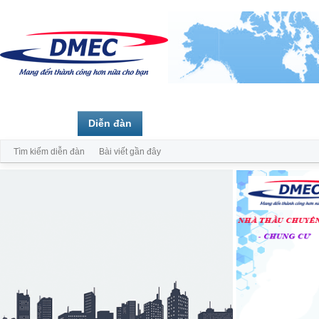
Trang chủ
Diễn đàn
Thành viên
Tìm kiếm diễn đàn
Bài viết gần đây