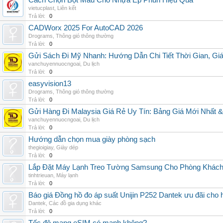
Cách Chọn Bột Màu Cho Nhựa Ép Phun Hiệu Quả
vietucplast
,
Liên kết
Trả lời:
0
CADWorx 2025 For AutoCAD 2026
Drograms
,
Thông gió thông thường
Trả lời:
0
Gửi Sách Đi Mỹ Nhanh: Hướng Dẫn Chi Tiết Thời Gian, G
vanchuyennuocngoai
,
Du lịch
Trả lời:
0
easyvision13
Drograms
,
Thông gió thông thường
Trả lời:
0
Gửi Hàng Đi Malaysia Giá Rẻ Uy Tín: Bảng Giá Mới Nhất 
vanchuyennuocngoai
,
Du lịch
Trả lời:
0
Hướng dẫn chọn mua giày phòng sạch
thegioigiay
,
Giày dép
Trả lời:
0
Lắp Đặt Máy Lạnh Treo Tường Samsung Cho Phòng Khác
tinhtrieuan
,
Máy lạnh
Trả lời:
0
Báo giá Đồng hồ đo áp suất Unijin P252 Dantek ưu đãi cho h
Dantek
,
Các đồ gia dụng khác
Trả lời:
0