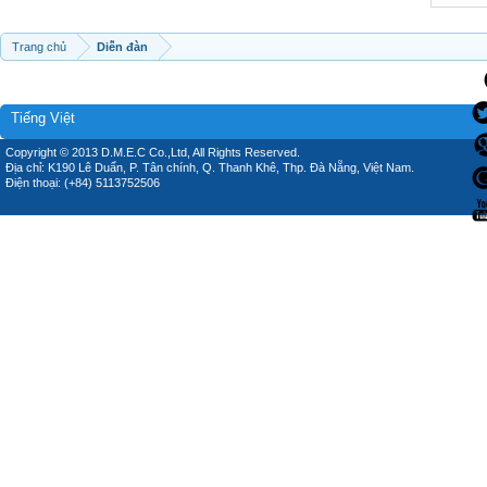
Trang chủ
Diễn đàn
Tiếng Việt
Copyright © 2013 D.M.E.C Co.,Ltd, All Rights Reserved.
Địa chỉ: K190 Lê Duẩn, P. Tân chính, Q. Thanh Khê, Thp. Đà Nẵng, Việt Nam.
Điện thoại: (+84) 5113752506