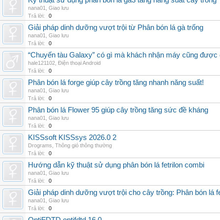
Kỹ thuật sử dụng phân bón lá ga3 tăng năng suất cây trồng
nana01
,
Giao lưu
Trả lời:
0
Giải pháp dinh dưỡng vượt trội từ Phân bón lá gà trống
nana01
,
Giao lưu
Trả lời:
0
“Chuyến tàu Galaxy” có gì mà khách nhận máy cũng được đ
hale121102
,
Điện thoại Android
Trả lời:
0
Phân bón lá forge giúp cây trồng tăng nhanh năng suất!
nana01
,
Giao lưu
Trả lời:
0
Phân bón lá Flower 95 giúp cây trồng tăng sức đề kháng
nana01
,
Giao lưu
Trả lời:
0
KISSsoft KISSsys 2026.0 2
Drograms
,
Thông gió thông thường
Trả lời:
0
Hướng dẫn kỹ thuật sử dụng phân bón lá fetrilon combi
nana01
,
Giao lưu
Trả lời:
0
Giải pháp dinh dưỡng vượt trội cho cây trồng: Phân bón lá fe
nana01
,
Giao lưu
Trả lời:
0