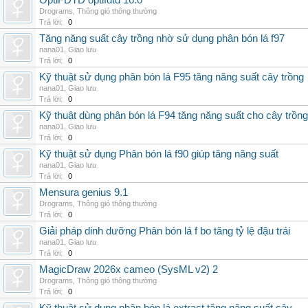
OptiFDTD optifdtd 16.0
Drograms
,
Thông gió thông thường
Trả lời:
0
Tăng năng suất cây trồng nhờ sử dụng phân bón lá f97
nana01
,
Giao lưu
Trả lời:
0
Kỹ thuật sử dụng phân bón lá F95 tăng năng suất cây trồng
nana01
,
Giao lưu
Trả lời:
0
Kỹ thuật dùng phân bón lá F94 tăng năng suất cho cây trồng
nana01
,
Giao lưu
Trả lời:
0
Kỹ thuật sử dụng Phân bón lá f90 giúp tăng năng suất
nana01
,
Giao lưu
Trả lời:
0
Mensura genius 9.1
Drograms
,
Thông gió thông thường
Trả lời:
0
Giải pháp dinh dưỡng Phân bón lá f bo tăng tỷ lệ đậu trái
nana01
,
Giao lưu
Trả lời:
0
MagicDraw 2026x cameo (SysML v2) 2
Drograms
,
Thông gió thông thường
Trả lời:
0