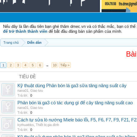
Chà
Nếu đây là lần đầu tiên bạn ghé thăm dmec.vn và có thắc mắc, bạn có th
để trở thành thành viên
để bắt đầu đăng bán sản phẩm của mình.
Trang chủ
Diễn đàn
Bài
1
2
3
4
5
6
→
10
Tiếp >
TIÊU ĐỀ
Kỹ thuật dùng Phân bón lá ga3 sữa tăng năng suất cây
nana01
,
Giao lưu
Trả lời:
0
Phân bón lá ga3 có tác dụng gì để cây tăng năng suất cao
nana01
,
Giao lưu
Trả lời:
0
Cách tự sửa lò nướng Miele báo lỗi, F5, F6, F7, F9, F21, F2
kythuatbks
,
Thiết bị gia đình
Trả lời:
0