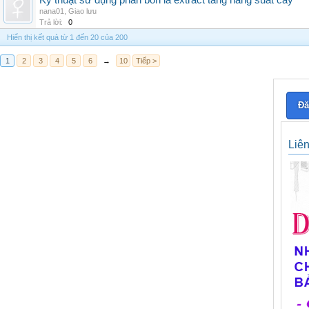
Kỹ thuật sử dụng phân bón lá extract tăng năng suất cây
nana01
,
Giao lưu
Trả lời:
0
Hiển thị kết quả từ 1 đến 20 của 200
1
2
3
4
5
6
→
10
Tiếp >
Đă
Liê