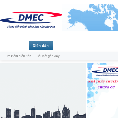
Trang chủ
Diễn đàn
Thành viên
Tìm kiếm diễn đàn
Bài viết gần đây