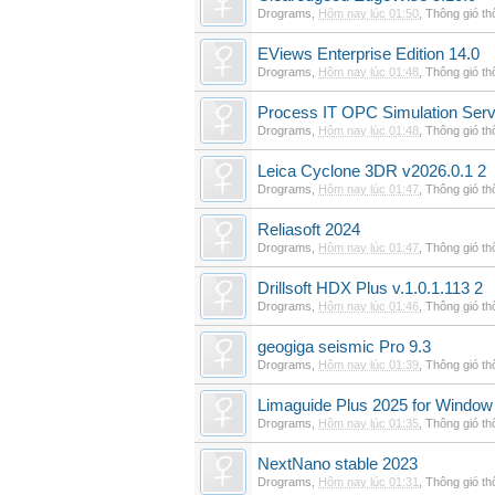
Drograms
,
Hôm nay lúc 01:50
,
Thông gió t
EViews Enterprise Edition 14.0
Drograms
,
Hôm nay lúc 01:48
,
Thông gió t
Process IT OPC Simulation Serv
Drograms
,
Hôm nay lúc 01:48
,
Thông gió t
Leica Cyclone 3DR v2026.0.1 2
Drograms
,
Hôm nay lúc 01:47
,
Thông gió t
Reliasoft 2024
Drograms
,
Hôm nay lúc 01:47
,
Thông gió t
Drillsoft HDX Plus v.1.0.1.113 2
Drograms
,
Hôm nay lúc 01:46
,
Thông gió t
geogiga seismic Pro 9.3
Drograms
,
Hôm nay lúc 01:39
,
Thông gió t
Limaguide Plus 2025 for Window
Drograms
,
Hôm nay lúc 01:35
,
Thông gió t
NextNano stable 2023
Drograms
,
Hôm nay lúc 01:31
,
Thông gió t