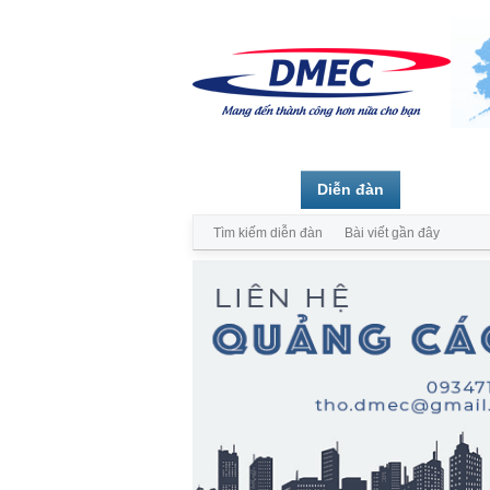
Trang chủ
Diễn đàn
Thành vi
Tìm kiếm diễn đàn
Bài viết gần đây