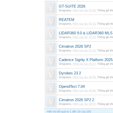
GT-SUITE 2026
Drograms
,
Hôm nay lúc 01:30
,
Thông gió t
REATEM
Drograms
,
Hôm nay lúc 01:23
,
Thông gió t
LIDAR360 9.0 & LIDAR360 MLS 
Drograms
,
Hôm nay lúc 01:20
,
Thông gió t
Cimatron 2026 SP2
Drograms
,
Hôm nay lúc 01:15
,
Thông gió t
Cadence Sigrity X Platform 2025
Drograms
,
Hôm nay lúc 01:07
,
Thông gió t
Dyrobes 23 2
Drograms
,
Hôm nay lúc 00:59
,
Thông gió t
OpendTect 7.04
Drograms
,
Hôm nay lúc 00:58
,
Thông gió t
Cimatron 2026 SP2 2
Drograms
,
Hôm nay lúc 00:57
,
Thông gió t
Hiển thị kết quả từ 1 đến 20 của 200