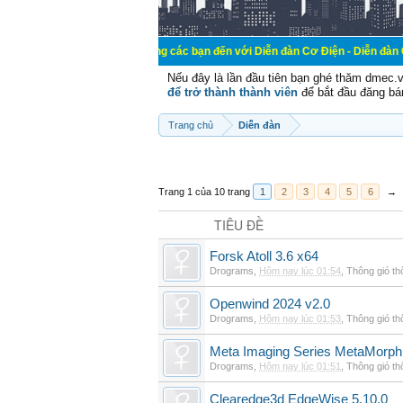
Chào mừng các bạn đến với Diễn đàn Cơ Điện - Diễn đàn Cơ điện là nơi 
Nếu đây là lần đầu tiên bạn ghé thăm dmec.
để trở thành thành viên
để bắt đầu đăng bá
Trang chủ
Diễn đàn
Trang 1 của 10 trang
1
2
3
4
5
6
→
TIÊU ĐỀ
Forsk Atoll 3.6 x64
Drograms
,
Hôm nay lúc 01:54
,
Thông gió t
Openwind 2024 v2.0
Drograms
,
Hôm nay lúc 01:53
,
Thông gió t
Meta Imaging Series MetaMorph
Drograms
,
Hôm nay lúc 01:51
,
Thông gió t
Clearedge3d EdgeWise 5.10.0