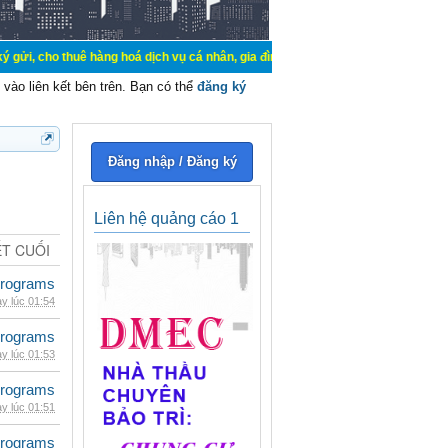
uê hàng hoá dịch vụ cá nhân, gia đình. Mua bán, ký gửi, cho thuê thiết bị hệ t
vào liên kết bên trên. Bạn có thể
đăng ký
Đăng nhập / Đăng ký
Liên hệ quảng cáo 1
ẾT CUỐI
rograms
y lúc 01:54
rograms
y lúc 01:53
rograms
y lúc 01:51
rograms