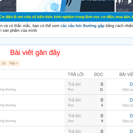
chia sẽ kiến thức kinh nghiệm trong lãnh vực cơ điện, mua bán, ký gửi, cho th
vn và có thắc mắc, bạn có thể xem
các câu hỏi thường gặp
bằng cách nhấn 
n sản phẩm của mình.
Bài viết gần đây
10
Tiếp >
TRẢ LỜI
ĐỌC
BÀI VI
Trả lời:
0
D
hông thường
Đọc:
11
Hôm na
Trả lời:
0
D
hông thường
Đọc:
6
Hôm na
Trả lời:
0
D
hông thường
Đọc:
8
Hôm na
Trả lời:
0
D