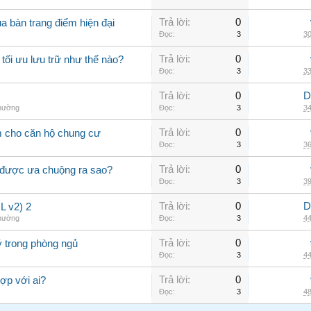
Trả lời:
0
a bàn trang điểm hiện đại
Đọc:
3
30
Trả lời:
0
tối ưu lưu trữ như thế nào?
Đọc:
3
33
Trả lời:
0
D
thường
Đọc:
3
34
Trả lời:
0
m cho căn hộ chung cư
Đọc:
3
36
Trả lời:
0
 được ưa chuộng ra sao?
Đọc:
3
39
Trả lời:
0
D
 v2) 2
thường
Đọc:
3
44
Trả lời:
0
ý trong phòng ngủ
Đọc:
3
44
Trả lời:
0
ợp với ai?
Đọc:
3
48