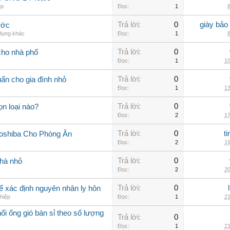
ệp
Đọc:
1
8
Trả lời:
0
giày bảo
ước
 dụng khác
Đọc:
1
8
Trả lời:
0
cho nhà phố
Đọc:
1
10
Trả lời:
0
uẩn cho gia đình nhỏ
Đọc:
1
13
Trả lời:
0
n loại nào?
Đọc:
2
17
Trả lời:
0
t
oshiba Cho Phòng Ăn
Đọc:
2
19
Trả lời:
0
nhà nhỏ
Đọc:
2
20
Trả lời:
0
 để xác định nguyên nhân ly hôn
hiệp
Đọc:
1
21
i ống gió bán sỉ theo số lượng
Trả lời:
0
Đọc:
1
21