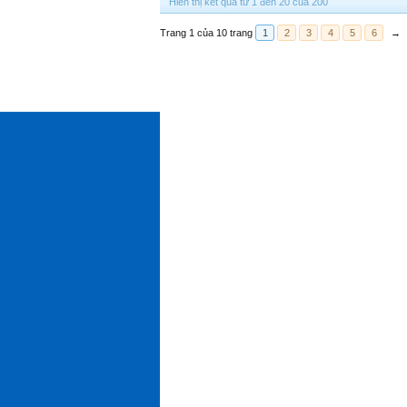
Hiển thị kết quả từ 1 đến 20 của 200
Trang 1 của 10 trang
1
2
3
4
5
6
→