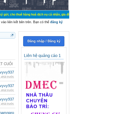
uê hàng hoá dịch vụ cá nhân, gia đình. Mua bán, ký gửi, cho thuê thiết bị hệ 
vào liên kết bên trên. Bạn có thể
đăng ký
Đăng nhập / Đăng ký
Liên hệ quảng cáo 1
ẾT CUỐI
vyvy937
 phút trước
vyvy937
 phút trước
vyvy937
 phút trước
namnpro