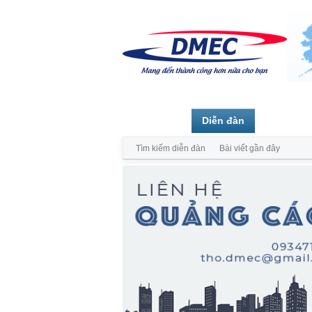
Trang chủ
Diễn đàn
Thành vi
Tìm kiếm diễn đàn
Bài viết gần đây