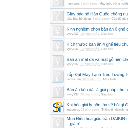
namnpro
,
8 phút trước
,
Máy móc công nghi
Giày bảo hộ Hàn Quốc chống n
giày bảo hộ ziben
,
8 phút trước
,
Các đồ gia
Kinh nghiệm chọn bàn ăn 6 ghế 
vyvy937
,
10 phút trước
,
Giao lưu
Kích thước bàn ăn 4 ghế tiêu ch
vyvy937
,
13 phút trước
,
Giao lưu
Bàn ăn mặt đá và mặt gỗ nên chọ
vyvy937
,
17 phút trước
,
Giao lưu
Lắp Đặt Máy Lạnh Treo Tường T
tinhtrieuan
,
19 phút trước
,
Máy lạnh
Bàn ăn kéo dài là giải pháp cho 
vyvy937
,
20 phút trước
,
Giao lưu
Khi hòa giải ly hôn tòa sẽ hỏi gì
luatsuspt
,
21 phút trước
,
Thông tin doanh ng
Mua Điều hòa giấu trần DAIKIN nố
– giá rẻ