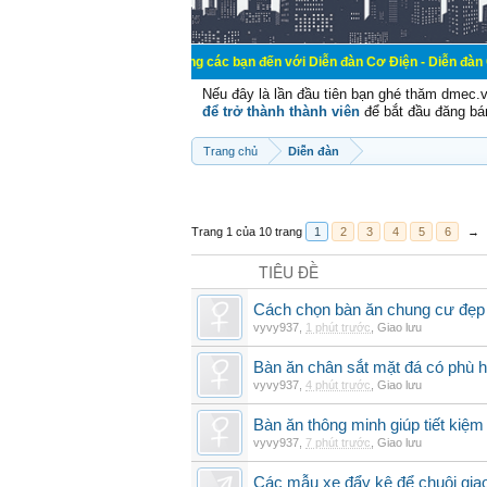
Chào mừng các bạn đến với Diễn đàn Cơ Điện - Diễn đàn Cơ điện là nơi
Nếu đây là lần đầu tiên bạn ghé thăm dmec.
để trở thành thành viên
để bắt đầu đăng bá
Trang chủ
Diễn đàn
Trang 1 của 10 trang
1
2
3
4
5
6
→
TIÊU ĐỀ
Cách chọn bàn ăn chung cư đẹp 
vyvy937
,
1 phút trước
,
Giao lưu
Bàn ăn chân sắt mặt đá có phù 
vyvy937
,
4 phút trước
,
Giao lưu
Bàn ăn thông minh giúp tiết kiệm
vyvy937
,
7 phút trước
,
Giao lưu
Các mẫu xe đẩy kệ để chuôi gi