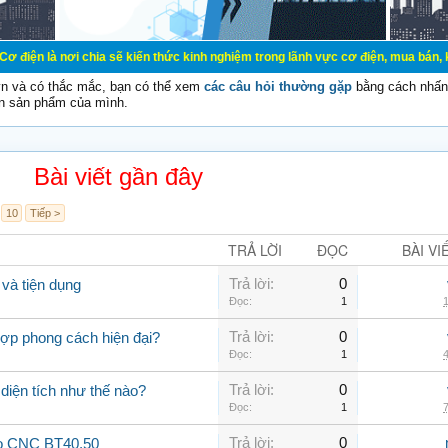
 chia sẽ kiến thức kinh nghiệm trong lãnh vực cơ điện, mua bán, ký gửi, cho th
vn và có thắc mắc, bạn có thể xem
các câu hỏi thường gặp
bằng cách nhấn 
n sản phẩm của mình.
Bài viết gần đây
10
Tiếp >
TRẢ LỜI
ĐỌC
BÀI VI
Trả lời:
0
và tiện dụng
Đọc:
1
1
Trả lời:
0
hợp phong cách hiện đại?
Đọc:
1
4
Trả lời:
0
 diện tích như thế nào?
Đọc:
1
7
Trả lời:
0
ao CNC BT40,50