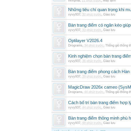
vinhphat
,
21 phút trước
,
Máy lạnh
Những tiêu chí quan trọng khi mu
vyvy937
,
30 phút trước
,
Giao lưu
Bàn trang điểm có ngăn kéo giúp 
vyvy937
,
33 phút trước
,
Giao lưu
Optilayer V2026.4
Drograms
,
34 phút trước
,
Thông gió thông 
Kinh nghiệm chọn bàn trang điể
vyvy937
,
36 phút trước
,
Giao lưu
Bàn trang điểm phong cách Hàn
vyvy937
,
39 phút trước
,
Giao lưu
MagicDraw 2026x cameo (SysML
Drograms
,
44 phút trước
,
Thông gió thông 
Cách bố trí bàn trang điểm hợp l
vyvy937
,
44 phút trước
,
Giao lưu
Bàn trang điểm thông minh phù h
vyvy937
,
48 phút trước
,
Giao lưu