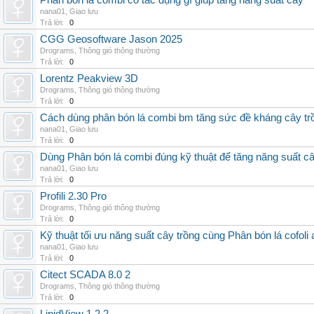
Phân bón lá combi có tác dụng gì giúp tăng năng suất cây
nana01
,
Giao lưu
Trả lời:
0
CGG Geosoftware Jason 2025
Drograms
,
Thông gió thông thường
Trả lời:
0
Lorentz Peakview 3D
Drograms
,
Thông gió thông thường
Trả lời:
0
Cách dùng phân bón lá combi bm tăng sức đề kháng cây tr
nana01
,
Giao lưu
Trả lời:
0
Dùng Phân bón lá combi đúng kỹ thuật để tăng năng suất c
nana01
,
Giao lưu
Trả lời:
0
Profili 2.30 Pro
Drograms
,
Thông gió thông thường
Trả lời:
0
Kỹ thuật tối ưu năng suất cây trồng cùng Phân bón lá cofoli
nana01
,
Giao lưu
Trả lời:
0
Citect SCADA 8.0 2
Drograms
,
Thông gió thông thường
Trả lời:
0