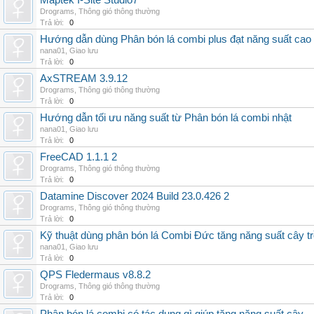
Maptek I-Site Studio7
Drograms
,
Thông gió thông thường
Trả lời:
0
Hướng dẫn dùng Phân bón lá combi plus đạt năng suất cao
nana01
,
Giao lưu
Trả lời:
0
AxSTREAM 3.9.12
Drograms
,
Thông gió thông thường
Trả lời:
0
Hướng dẫn tối ưu năng suất từ Phân bón lá combi nhật
nana01
,
Giao lưu
Trả lời:
0
FreeCAD 1.1.1 2
Drograms
,
Thông gió thông thường
Trả lời:
0
Datamine Discover 2024 Build 23.0.426 2
Drograms
,
Thông gió thông thường
Trả lời:
0
Kỹ thuật dùng phân bón lá Combi Đức tăng năng suất cây t
nana01
,
Giao lưu
Trả lời:
0
QPS Fledermaus v8.8.2
Drograms
,
Thông gió thông thường
Trả lời:
0