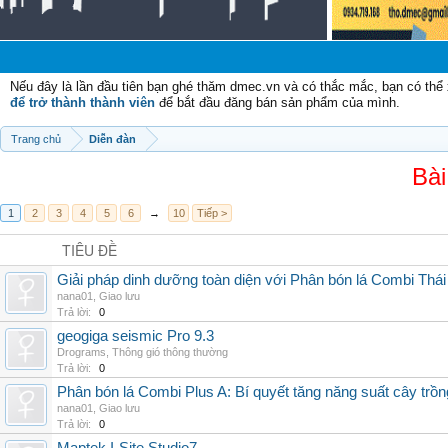
C
Nếu đây là lần đầu tiên bạn ghé thăm dmec.vn và có thắc mắc, bạn có th
để trở thành thành viên
để bắt đầu đăng bán sản phẩm của mình.
Trang chủ
Diễn đàn
Bài
1
2
3
4
5
6
→
10
Tiếp >
TIÊU ĐỀ
Giải pháp dinh dưỡng toàn diện với Phân bón lá Combi Thái
nana01
,
Giao lưu
Trả lời:
0
geogiga seismic Pro 9.3
Drograms
,
Thông gió thông thường
Trả lời:
0
Phân bón lá Combi Plus A: Bí quyết tăng năng suất cây trồn
nana01
,
Giao lưu
Trả lời:
0