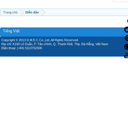
Trang chủ
Diễn đàn
Tiếng Việt
Copyright © 2013 D.M.E.C Co.,Ltd, All Rights Reserved.
Địa chỉ: K190 Lê Duẩn, P. Tân chính, Q. Thanh Khê, Thp. Đà Nẵng, Việt Nam.
Điện thoại: (+84) 5113752506