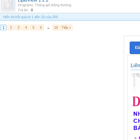
LipidView 1 2 2
Drograms
,
Thông gió thông thường
Trả lời:
0
Hiển thị kết quả từ 1 đến 20 của 200
1
2
3
4
5
6
→
10
Tiếp >
Đă
Liê