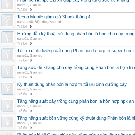
Phân bón lá hpc 22hxn giúp cây trồng tăng sức đề kháng
nana01
,
Giao lưu
Trả lời:
0
Tecno Mobile giảm giá Shock tháng 4
namtran08
,
Điện thoại Android
Trả lời:
9
Hướng dẫn kỹ thuật sử dụng phân bón lá hpc cho cây trồng
nana01
,
Giao lưu
Trả lời:
0
Tối ưu dinh dưỡng đất cùng Phân bón lá hợp trí super humi
nana01
,
Giao lưu
Trả lời:
0
Tăng sức đề kháng cho cây trồng cùng Phân bón lá hợp trí 
nana01
,
Giao lưu
Trả lời:
0
Kỹ thuật dùng phân bón lá hợp trí tối ưu dinh dưỡng cây
nana01
,
Giao lưu
Trả lời:
0
Tăng năng suất cây trồng cùng phân bón lá hỗn hợp npk an
nana01
,
Giao lưu
Trả lời:
0
Tăng năng suất bền vững cùng kỹ thuật dùng Phân bón lá h
nana01
,
Giao lưu
Trả lời:
0