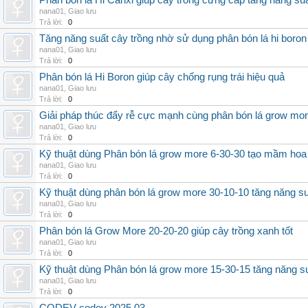
Phân bón lá Hi Canxi giúp cây trồng cứng cáp tăng năng su
nana01
,
Giao lưu
Trả lời:
0
Tăng năng suất cây trồng nhờ sử dụng phân bón lá hi boron
nana01
,
Giao lưu
Trả lời:
0
Phân bón lá Hi Boron giúp cây chống rụng trái hiệu quả
nana01
,
Giao lưu
Trả lời:
0
Giải pháp thúc đẩy rễ cực mạnh cùng phân bón lá grow mo
nana01
,
Giao lưu
Trả lời:
0
Kỹ thuật dùng Phân bón lá grow more 6-30-30 tạo mầm hoa
nana01
,
Giao lưu
Trả lời:
0
Kỹ thuật dùng phân bón lá grow more 30-10-10 tăng năng s
nana01
,
Giao lưu
Trả lời:
0
Phân bón lá Grow More 20-20-20 giúp cây trồng xanh tốt
nana01
,
Giao lưu
Trả lời:
0
Kỹ thuật dùng Phân bón lá grow more 15-30-15 tăng năng s
nana01
,
Giao lưu
Trả lời:
0