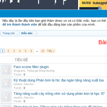
Nếu đây là lần đầu tiên bạn ghé thăm dmec.vn và có thắc mắc, bạn có th
để trở thành thành viên
để bắt đầu đăng bán sản phẩm của mình.
Trang chủ
Diễn đàn
Bài
1
2
3
4
5
6
→
10
Tiếp >
TIÊU ĐỀ
Faro scene filter plugin
Drograms
,
Thông gió thông thường
Trả lời:
0
Kỹ thuật dùng Phân bón lá htc đại ngàn tăng năng suất lúa
nana01
,
Giao lưu
Trả lời:
0
Tăng năng suất cây trồng nhờ sử dụng phân bón lá hpc 97
nana01
,
Giao lưu
Trả lời:
0