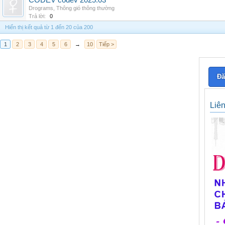
CODEV codev 2025.03
Drograms
,
Thông gió thông thường
Trả lời:
0
Hiển thị kết quả từ 1 đến 20 của 200
1
2
3
4
5
6
→
10
Tiếp >
Đă
Liê