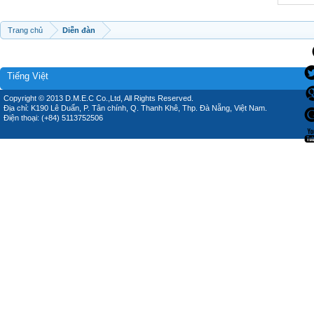
Trang chủ
Diễn đàn
Tiếng Việt
Copyright © 2013 D.M.E.C Co.,Ltd, All Rights Reserved.
Địa chỉ: K190 Lê Duẩn, P. Tân chính, Q. Thanh Khê, Thp. Đà Nẵng, Việt Nam.
Điện thoại: (+84) 5113752506