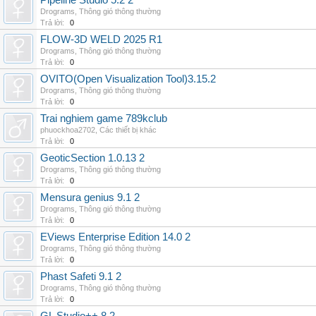
Pipeline Studio 5.2 2
Drograms
,
Thông gió thông thường
Trả lời:
0
FLOW-3D WELD 2025 R1
Drograms
,
Thông gió thông thường
Trả lời:
0
OVITO(Open Visualization Tool)3.15.2
Drograms
,
Thông gió thông thường
Trả lời:
0
Trai nghiem game 789kclub
phuockhoa2702
,
Các thiết bị khác
Trả lời:
0
GeoticSection 1.0.13 2
Drograms
,
Thông gió thông thường
Trả lời:
0
Mensura genius 9.1 2
Drograms
,
Thông gió thông thường
Trả lời:
0
EViews Enterprise Edition 14.0 2
Drograms
,
Thông gió thông thường
Trả lời:
0
Phast Safeti 9.1 2
Drograms
,
Thông gió thông thường
Trả lời:
0