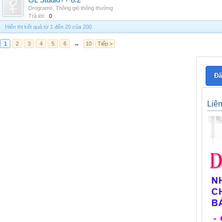
GL Studio++ 8.2
Drograms
,
Thông gió thông thường
Trả lời:
0
Hiển thị kết quả từ 1 đến 20 của 200
1
2
3
4
5
6
→
10
Tiếp >
Đă
Liê