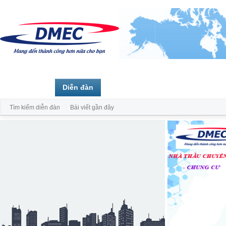
Trang chủ
Diễn đàn
Thành viên
Tìm kiếm diễn đàn
Bài viết gần đây