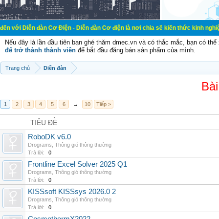
àn Cơ Điện - Diễn đàn Cơ điện là nơi chia sẽ kiến thức kinh nghiệm trong lãnh
Nếu đây là lần đầu tiên bạn ghé thăm dmec.vn và có thắc mắc, bạn có th
để trở thành thành viên
để bắt đầu đăng bán sản phẩm của mình.
Trang chủ
Diễn đàn
Bài
1
2
3
4
5
6
→
10
Tiếp >
TIÊU ĐỀ
RoboDK v6.0
Drograms
,
Thông gió thông thường
Trả lời:
0
Frontline Excel Solver 2025 Q1
Drograms
,
Thông gió thông thường
Trả lời:
0
KISSsoft KISSsys 2026.0 2
Drograms
,
Thông gió thông thường
Trả lời:
0