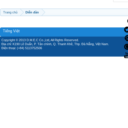
Trang chủ
Diễn đàn
Tiếng Việt
Copyright © 2013 D.M.E.C Co.,Ltd, All Rights Reserved.
Địa chỉ: K190 Lê Duẩn, P. Tân chính, Q. Thanh Khê, Thp. Đà Nẵng, Việt Nam.
Điện thoại: (+84) 5113752506