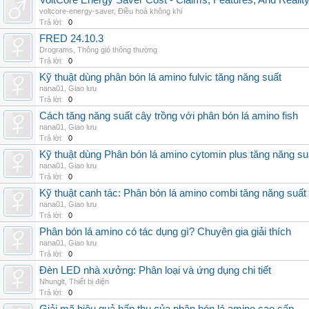
VoltCore Energy Saver Cost - Claims, Features, And Reality
voltcore-energy-saver
,
Điều hoà không khí
Trả lời:
0
FRED 24.10.3
Drograms
,
Thông gió thông thường
Trả lời:
0
Kỹ thuật dùng phân bón lá amino fulvic tăng năng suất
nana01
,
Giao lưu
Trả lời:
0
Cách tăng năng suất cây trồng với phân bón lá amino fish
nana01
,
Giao lưu
Trả lời:
0
Kỹ thuật dùng Phân bón lá amino cytomin plus tăng năng su
nana01
,
Giao lưu
Trả lời:
0
Kỹ thuật canh tác: Phân bón lá amino combi tăng năng suất
nana01
,
Giao lưu
Trả lời:
0
Phân bón lá amino có tác dụng gì? Chuyên gia giải thích
nana01
,
Giao lưu
Trả lời:
0
Đèn LED nhà xưởng: Phân loại và ứng dụng chi tiết
Nhunglt
,
Thiết bị điện
Trả lời:
0