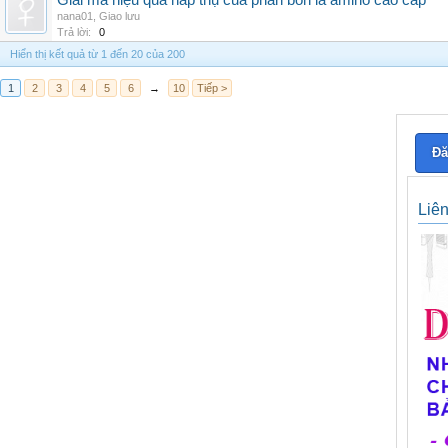
Giải mã hiệu quả hấp thụ của phân bón lá amino cao cấp
nana01
,
Giao lưu
Trả lời:
0
Hiển thị kết quả từ 1 đến 20 của 200
1
2
3
4
5
6
→
10
Tiếp >
Đă
Liê