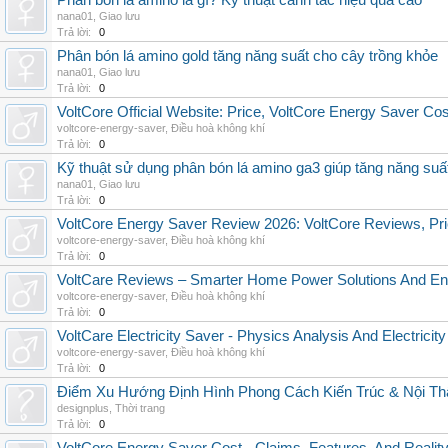
Phân bón lá amino là gì? Kỹ thuật canh tác hiệu quả cao
nana01
,
Giao lưu
Trả lời:
0
Phân bón lá amino gold tăng năng suất cho cây trồng khỏe
nana01
,
Giao lưu
Trả lời:
0
VoltCore Official Website: Price, VoltCore Energy Saver Co
voltcore-energy-saver
,
Điều hoà không khí
Trả lời:
0
Kỹ thuật sử dụng phân bón lá amino ga3 giúp tăng năng suấ
nana01
,
Giao lưu
Trả lời:
0
VoltCore Energy Saver Review 2026: VoltCore Reviews, Pric
voltcore-energy-saver
,
Điều hoà không khí
Trả lời:
0
VoltCare Reviews – Smarter Home Power Solutions And Ene
voltcore-energy-saver
,
Điều hoà không khí
Trả lời:
0
VoltCare Electricity Saver - Physics Analysis And Electrici
voltcore-energy-saver
,
Điều hoà không khí
Trả lời:
0
Điểm Xu Hướng Định Hình Phong Cách Kiến Trúc & Nội Thấ
designplus
,
Thời trang
Trả lời:
0