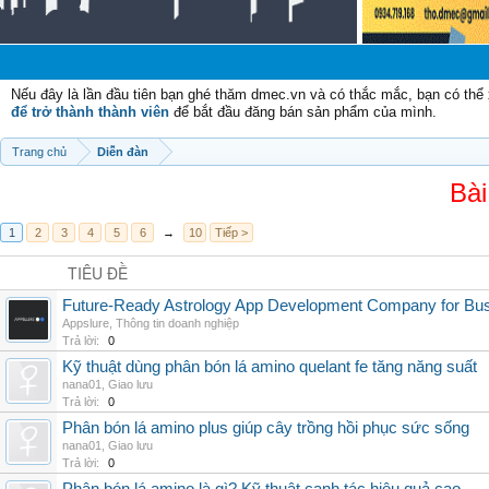
Nếu đây là lần đầu tiên bạn ghé thăm dmec.vn và có thắc mắc, bạn có th
để trở thành thành viên
để bắt đầu đăng bán sản phẩm của mình.
Trang chủ
Diễn đàn
Bài
1
2
3
4
5
6
→
10
Tiếp >
TIÊU ĐỀ
Future-Ready Astrology App Development Company for Bu
Appslure
,
Thông tin doanh nghiệp
Trả lời:
0
Kỹ thuật dùng phân bón lá amino quelant fe tăng năng suất
nana01
,
Giao lưu
Trả lời:
0
Phân bón lá amino plus giúp cây trồng hồi phục sức sống
nana01
,
Giao lưu
Trả lời:
0