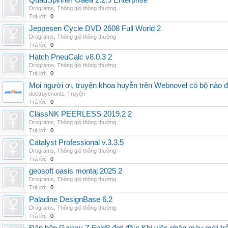
QuadSpinner Gaea 2.2.9 Enterprise
Drograms
,
Thông gió thông thường
Trả lời:
0
Jeppesen Cycle DVD 2608 Full World 2
Drograms
,
Thông gió thông thường
Trả lời:
0
Hatch PneuCalc v8.0.3 2
Drograms
,
Thông gió thông thường
Trả lời:
0
Mọi người ơi, truyện khoa huyễn trên Webnovel có bộ nào
doctruyenonlz
,
Truyện
Trả lời:
0
ClassNK PEERLESS 2019.2 2
Drograms
,
Thông gió thông thường
Trả lời:
0
Catalyst Professional v.3.3.5
Drograms
,
Thông gió thông thường
Trả lời:
0
geosoft oasis montaj 2025 2
Drograms
,
Thông gió thông thường
Trả lời:
0
Paladine DesignBase 6.2
Drograms
,
Thông gió thông thường
Trả lời:
0