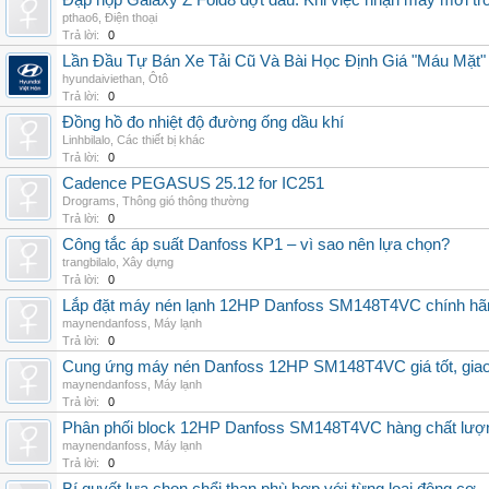
Đập hộp Galaxy Z Fold8 đợt đầu: Khi việc nhận máy mới tr
pthao6
,
Điện thoại
Trả lời:
0
Lần Đầu Tự Bán Xe Tải Cũ Và Bài Học Định Giá "Máu Mặt"
hyundaiviethan
,
Ôtô
Trả lời:
0
Đồng hồ đo nhiệt độ đường ống dầu khí
Linhbilalo
,
Các thiết bị khác
Trả lời:
0
Cadence PEGASUS 25.12 for IC251
Drograms
,
Thông gió thông thường
Trả lời:
0
Công tắc áp suất Danfoss KP1 – vì sao nên lựa chọn?
trangbilalo
,
Xây dựng
Trả lời:
0
Lắp đặt máy nén lạnh 12HP Danfoss SM148T4VC chính hãng, 
maynendanfoss
,
Máy lạnh
Trả lời:
0
Cung ứng máy nén Danfoss 12HP SM148T4VC giá tốt, giao h
maynendanfoss
,
Máy lạnh
Trả lời:
0
Phân phối block 12HP Danfoss SM148T4VC hàng chất lượng,
maynendanfoss
,
Máy lạnh
Trả lời:
0