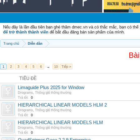
Nếu đây là lần đầu tiên bạn ghé thăm dmec.vn và có thắc mắc, bạn có th
để trở thành thành viên
để bắt đầu đăng bán sản phẩm của mình.
Trang chủ
Diễn đàn
Bài
1
2
3
4
5
6
→
10
Tiếp >
TIÊU ĐỀ
Limaguide Plus 2025 for Window
Drograms
,
Thông gió thông thường
Trả lời:
0
HIERARCHICAL LINEAR MODELS HLM 2
Drograms
,
Thông gió thông thường
Trả lời:
0
HIERARCHICAL LINEAR MODELS HLM
Drograms
,
Thông gió thông thường
Trả lời:
0