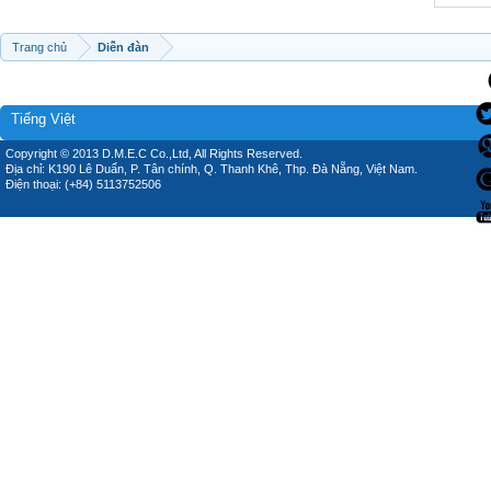
Trang chủ
Diễn đàn
Tiếng Việt
Copyright © 2013 D.M.E.C Co.,Ltd, All Rights Reserved.
Địa chỉ: K190 Lê Duẩn, P. Tân chính, Q. Thanh Khê, Thp. Đà Nẵng, Việt Nam.
Điện thoại: (+84) 5113752506