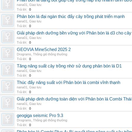
Phân bón lá dạng bột giúp cây trồng hấp thụ nhanh dinh dư
nana01
,
Giao lưu
Trả lời:
0
Phân bón lá đại ngàn thúc đẩy cây trồng phát triển mạnh
nana01
,
Giao lưu
Trả lời:
0
Giải pháp dinh dưỡng bền vững với Phân bón lá d3 cho cây
nana01
,
Giao lưu
Trả lời:
0
GEOVIA MineSched 2025 2
Drograms
,
Thông gió thông thường
Trả lời:
0
Tăng năng suất cây trồng nhờ sử dụng phân bón lá D1
nana01
,
Giao lưu
Trả lời:
0
Thúc đẩy năng suất với Phân bón lá combi vĩnh thạnh
nana01
,
Giao lưu
Trả lời:
0
Giải pháp dinh dưỡng toàn diện với Phân bón lá Combi Thái
nana01
,
Giao lưu
Trả lời:
0
geogiga seismic Pro 9.3
Drograms
,
Thông gió thông thường
Trả lời:
0