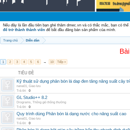
Nếu đây là lần đầu tiên bạn ghé thăm dmec.vn và có thắc mắc, bạn có th
để trở thành thành viên
để bắt đầu đăng bán sản phẩm của mình.
Trang chủ
Diễn đàn
Bài
1
2
3
4
5
6
→
10
Tiếp >
TIÊU ĐỀ
Kỹ thuật sử dụng phân bón lá dap đen tăng năng suất cây t
nana01
,
Giao lưu
Trả lời:
0
GL Studio++ 8.2
Drograms
,
Thông gió thông thường
Trả lời:
0
Quy trình dùng Phân bón lá dạng nước cho năng suất cao
nana01
,
Giao lưu
Trả lời:
0