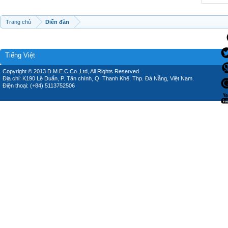
Trang chủ
Diễn đàn
Tiếng Việt
Copyright © 2013 D.M.E.C Co.,Ltd, All Rights Reserved.
Địa chỉ: K190 Lê Duẩn, P. Tân chính, Q. Thanh Khê, Thp. Đà Nẵng, Việt Nam.
Điện thoại: (+84) 5113752506