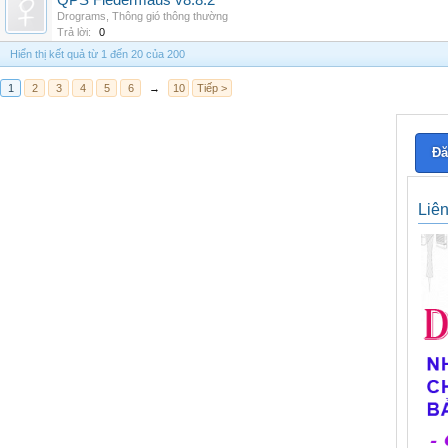
QPS Fledermaus v8.8.2
Drograms
,
Thông gió thông thường
Trả lời:
0
Hiển thị kết quả từ 1 đến 20 của 200
1
2
3
4
5
6
→
10
Tiếp >
Đă
Liê