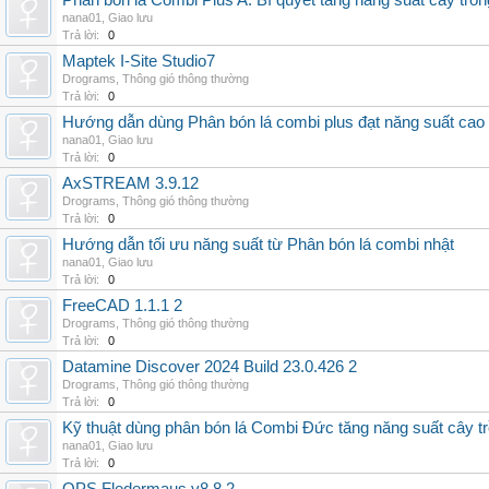
Phân bón lá Combi Plus A: Bí quyết tăng năng suất cây trồn
nana01
,
Giao lưu
Trả lời:
0
Maptek I-Site Studio7
Drograms
,
Thông gió thông thường
Trả lời:
0
Hướng dẫn dùng Phân bón lá combi plus đạt năng suất cao
nana01
,
Giao lưu
Trả lời:
0
AxSTREAM 3.9.12
Drograms
,
Thông gió thông thường
Trả lời:
0
Hướng dẫn tối ưu năng suất từ Phân bón lá combi nhật
nana01
,
Giao lưu
Trả lời:
0
FreeCAD 1.1.1 2
Drograms
,
Thông gió thông thường
Trả lời:
0
Datamine Discover 2024 Build 23.0.426 2
Drograms
,
Thông gió thông thường
Trả lời:
0
Kỹ thuật dùng phân bón lá Combi Đức tăng năng suất cây t
nana01
,
Giao lưu
Trả lời:
0