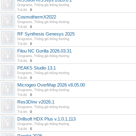
KISSsoft KISSsys 2026.0 2
Drograms
,
Thông gió thông thường
Trả lời:
0
CosmothermX2022
Drograms
,
Thông gió thông thường
Trả lời:
0
RF Synthesis Genesys 2025
Drograms
,
Thông gió thông thường
Trả lời:
0
Filou NC Gorilla 2026.03.31
Drograms
,
Thông gió thông thường
Trả lời:
0
PEAKS Studio 13.1
Drograms
,
Thông gió thông thường
Trả lời:
0
Microgeo OverMap 2026 v8.05.00
Drograms
,
Thông gió thông thường
Trả lời:
0
Res3DInv v2026.1
Drograms
,
Thông gió thông thường
Trả lời:
0
Drillsoft HDX Plus v.1.0.1.113
Drograms
,
Thông gió thông thường
Trả lời:
0