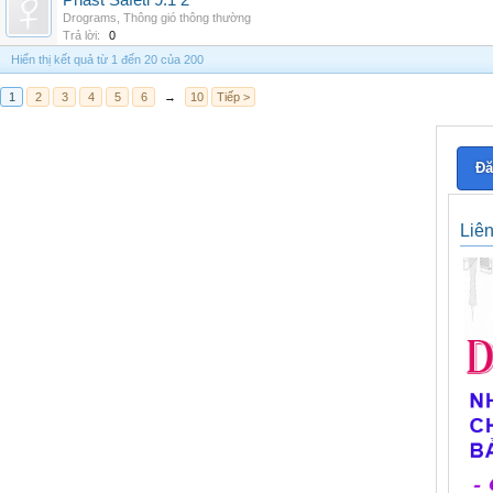
Phast Safeti 9.1 2
Drograms
,
Thông gió thông thường
Trả lời:
0
Hiển thị kết quả từ 1 đến 20 của 200
1
2
3
4
5
6
→
10
Tiếp >
Đă
Liê