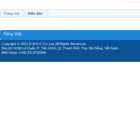
Trang chủ
Diễn đàn
Tiếng Việt
Copyright © 2013 D.M.E.C Co.,Ltd, All Rights Reserved.
Địa chỉ: K190 Lê Duẩn, P. Tân chính, Q. Thanh Khê, Thp. Đà Nẵng, Việt Nam.
Điện thoại: (+84) 5113752506