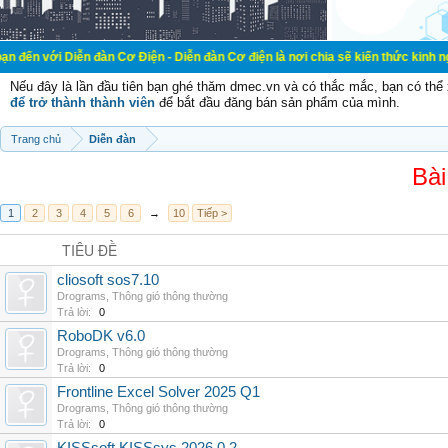
ễn đàn Cơ Điện - Diễn đàn Cơ điện là nơi chia sẽ kiến thức kinh nghiệm trong l
Nếu đây là lần đầu tiên bạn ghé thăm dmec.vn và có thắc mắc, bạn có th
để trở thành thành viên
để bắt đầu đăng bán sản phẩm của mình.
Trang chủ
Diễn đàn
Bài
1
2
3
4
5
6
→
10
Tiếp >
TIÊU ĐỀ
cliosoft sos7.10
Drograms
,
Thông gió thông thường
Trả lời:
0
RoboDK v6.0
Drograms
,
Thông gió thông thường
Trả lời:
0
Frontline Excel Solver 2025 Q1
Drograms
,
Thông gió thông thường
Trả lời:
0