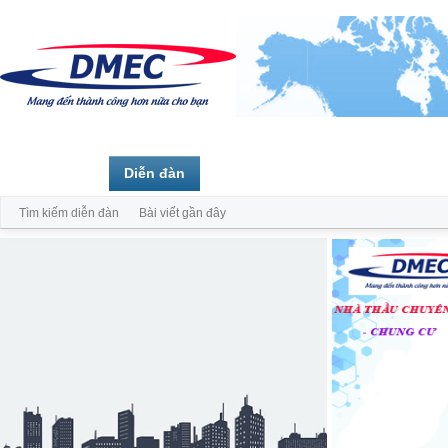
Trang chủ
Diễn đàn
Thành viên
Tìm kiếm diễn đàn
Bài viết gần đây