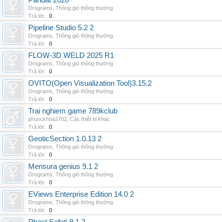
Pandat 2026
Drograms
,
Thông gió thông thường
Trả lời:
0
Pipeline Studio 5.2 2
Drograms
,
Thông gió thông thường
Trả lời:
0
FLOW-3D WELD 2025 R1
Drograms
,
Thông gió thông thường
Trả lời:
0
OVITO(Open Visualization Tool)3.15.2
Drograms
,
Thông gió thông thường
Trả lời:
0
Trai nghiem game 789kclub
phuockhoa2702
,
Các thiết bị khác
Trả lời:
0
GeoticSection 1.0.13 2
Drograms
,
Thông gió thông thường
Trả lời:
0
Mensura genius 9.1 2
Drograms
,
Thông gió thông thường
Trả lời:
0
EViews Enterprise Edition 14.0 2
Drograms
,
Thông gió thông thường
Trả lời:
0