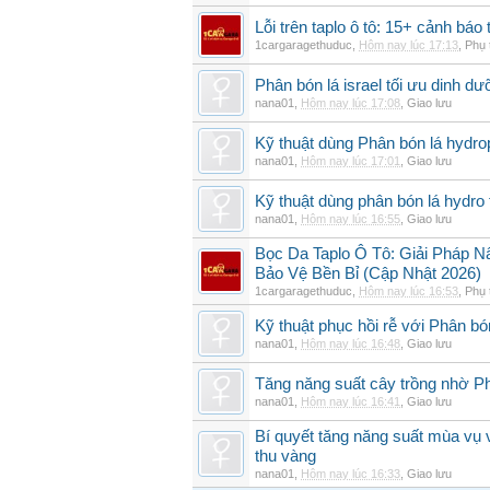
Lỗi trên taplo ô tô: 15+ cảnh bá
1cargaragethuduc
,
Hôm nay lúc 17:13
,
Phụ 
Phân bón lá israel tối ưu dinh d
nana01
,
Hôm nay lúc 17:08
,
Giao lưu
Kỹ thuật dùng Phân bón lá hydro
nana01
,
Hôm nay lúc 17:01
,
Giao lưu
Kỹ thuật dùng phân bón lá hydro 
nana01
,
Hôm nay lúc 16:55
,
Giao lưu
Bọc Da Taplo Ô Tô: Giải Pháp N
Bảo Vệ Bền Bỉ (Cập Nhật 2026)
1cargaragethuduc
,
Hôm nay lúc 16:53
,
Phụ 
Kỹ thuật phục hồi rễ với Phân bó
nana01
,
Hôm nay lúc 16:48
,
Giao lưu
Tăng năng suất cây trồng nhờ Ph
nana01
,
Hôm nay lúc 16:41
,
Giao lưu
Bí quyết tăng năng suất mùa vụ 
thu vàng
nana01
,
Hôm nay lúc 16:33
,
Giao lưu