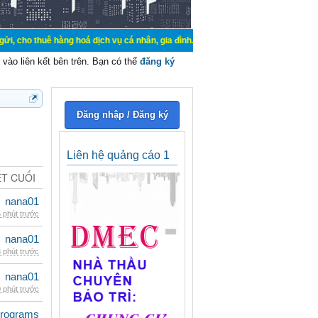
 hàng hoá dịch vụ cá nhân, gia đình. Mua bán, ký gửi, cho thuê thiết bị hệ thố
vào liên kết bên trên. Bạn có thể
đăng ký
Đăng nhập / Đăng ký
Liên hệ quảng cáo 1
ẾT CUỐI
nana01
 phút trước
nana01
 phút trước
nana01
 phút trước
rograms