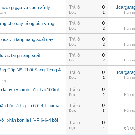
Trả lời:
0
1cargara
o thường gặp và cách xử lý
tùng
Đọc:
1
Hôm na
Trả lời:
0
ưỡng cho cây trồng bền vững
Đọc:
2
Hôm na
Trả lời:
0
phos zn tăng năng suất cây
Đọc:
2
Hôm na
Trả lời:
0
fulvic tăng năng suất
Đọc:
2
Hôm na
âng Cấp Nội Thất Sang Trọng &
Trả lời:
0
1cargara
Đọc:
2
Hôm na
tùng
Trả lời:
0
n lá hvp vitamin b1 chai 100ml
Đọc:
2
Hôm na
Trả lời:
0
ân bón lá hvp tn 6-6-4 k humat
Đọc:
3
Hôm na
với phân bón lá HVP 6-6-4 bội
Trả lời:
0
Đọc:
4
Hôm na