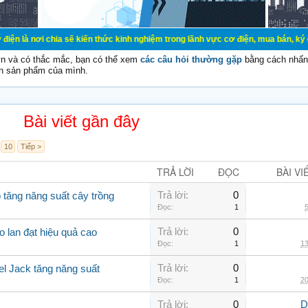
ia sẽ kiến thức kinh nghiệm trong lãnh vực cơ điện, mua bán, ký gửi, cho thuê
vn và có thắc mắc, bạn có thể xem
các câu hỏi thường gặp
bằng cách nhấn 
n sản phẩm của mình.
Bài viết gần đây
10
Tiếp >
TRẢ LỜI
ĐỌC
BÀI VI
Trả lời:
0
 tăng năng suất cây trồng
Đọc:
1
5
Trả lời:
0
o lan đạt hiệu quả cao
Đọc:
1
13
Trả lời:
0
el Jack tăng năng suất
Đọc:
1
20
Trả lời:
0
D