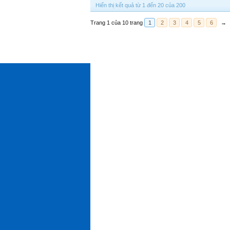
Hiển thị kết quả từ 1 đến 20 của 200
Trang 1 của 10 trang
1
2
3
4
5
6
→