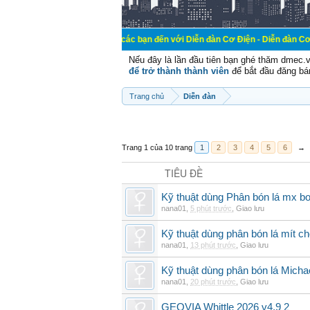
Chào mừng các bạn đến với Diễn đàn Cơ Điện - Diễn đàn Cơ điện là nơi ch
Nếu đây là lần đầu tiên bạn ghé thăm dmec.
để trở thành thành viên
để bắt đầu đăng bá
Trang chủ
Diễn đàn
Trang 1 của 10 trang
1
2
3
4
5
6
→
TIÊU ĐỀ
Kỹ thuật dùng Phân bón lá mx bo
nana01
,
5 phút trước
,
Giao lưu
Kỹ thuật dùng phân bón lá mít ch
nana01
,
13 phút trước
,
Giao lưu
Kỹ thuật dùng phân bón lá Micha
nana01
,
20 phút trước
,
Giao lưu
GEOVIA Whittle 2026 v4.9 2