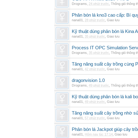
Drograms
,
24 phút trước
,
Thông gió thông 
Phân bón lá kno3 cao cấp: Bí qu
nana01
,
28 phút trước
,
Giao lưu
Kỹ thuật dùng phân bón lá Kina 
nana01
,
35 phút trước
,
Giao lưu
Process IT OPC Simulation Serv
Drograms
,
35 phút trước
,
Thông gió thông 
Tăng năng suất cây trồng cùng Ph
nana01
,
42 phút trước
,
Giao lưu
dragonvision 1.0
Drograms
,
49 phút trước
,
Thông gió thông 
Kỹ thuật dùng phân bón lá kali b
nana01
,
49 phút trước
,
Giao lưu
Tăng năng suất cây trồng nhờ s
nana01
,
57 phút trước
,
Giao lưu
Phân bón lá Jackpot giúp cây trồ
nana01
,
Hôm nay lúc 17:14
,
Giao lưu