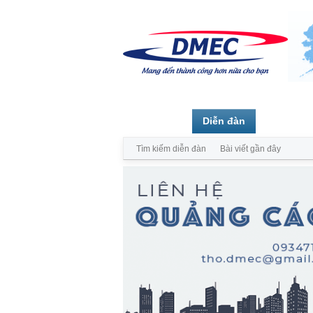
Trang chủ
Diễn đàn
Thành vi
Tìm kiếm diễn đàn
Bài viết gần đây