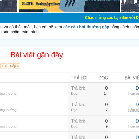
Chào mừng các bạn đến với Diễn đàn Cơ Điện
vn và có thắc mắc, bạn có thể xem
các câu hỏi thường gặp
bằng cách nhấn 
n sản phẩm của mình.
Bài viết gần đây
10
Tiếp >
TRẢ LỜI
ĐỌC
BÀI VI
Trả lời:
0
D
hông thường
Đọc:
14
Hôm na
Trả lời:
0
D
hông thường
Đọc:
7
Hôm na
Trả lời:
0
D
hông thường
Đọc:
9
Hôm na
Trả lời:
0
D