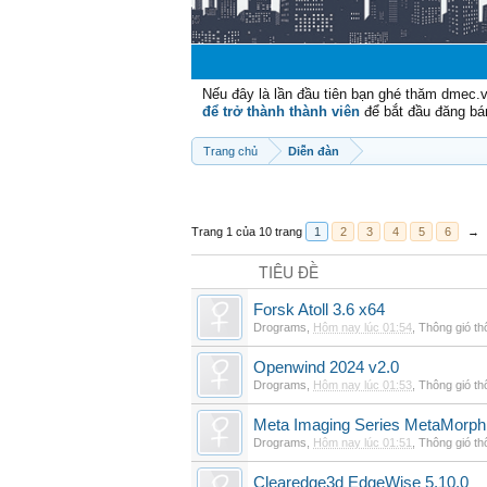
Nếu đây là lần đầu tiên bạn ghé thăm dmec.
để trở thành thành viên
để bắt đầu đăng bá
Trang chủ
Diễn đàn
Trang 1 của 10 trang
1
2
3
4
5
6
→
TIÊU ĐỀ
Forsk Atoll 3.6 x64
Drograms
,
Hôm nay lúc 01:54
,
Thông gió t
Openwind 2024 v2.0
Drograms
,
Hôm nay lúc 01:53
,
Thông gió t
Meta Imaging Series MetaMorph
Drograms
,
Hôm nay lúc 01:51
,
Thông gió t
Clearedge3d EdgeWise 5.10.0