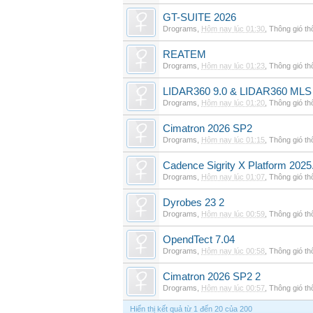
GT-SUITE 2026
Drograms
,
Hôm nay lúc 01:30
,
Thông gió t
REATEM
Drograms
,
Hôm nay lúc 01:23
,
Thông gió t
LIDAR360 9.0 & LIDAR360 MLS 
Drograms
,
Hôm nay lúc 01:20
,
Thông gió t
Cimatron 2026 SP2
Drograms
,
Hôm nay lúc 01:15
,
Thông gió t
Cadence Sigrity X Platform 2025
Drograms
,
Hôm nay lúc 01:07
,
Thông gió t
Dyrobes 23 2
Drograms
,
Hôm nay lúc 00:59
,
Thông gió t
OpendTect 7.04
Drograms
,
Hôm nay lúc 00:58
,
Thông gió t
Cimatron 2026 SP2 2
Drograms
,
Hôm nay lúc 00:57
,
Thông gió t
Hiển thị kết quả từ 1 đến 20 của 200