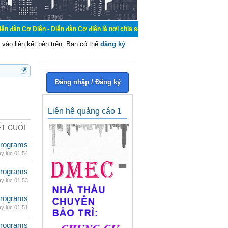
 - Diễn đàn Cơ điện là nơi chia sẽ kiến thức kinh nghiệm trong lãnh vực cơ điệ
vào liên kết bên trên. Bạn có thể
đăng ký
Đăng nhập / Đăng ký
Liên hệ quảng cáo 1
ẾT CUỐI
rograms
y lúc 01:54
rograms
y lúc 01:53
rograms
y lúc 01:51
rograms