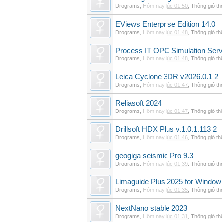
Drograms
,
Hôm nay lúc 01:50
,
Thông gió t
EViews Enterprise Edition 14.0
Drograms
,
Hôm nay lúc 01:48
,
Thông gió t
Process IT OPC Simulation Serv
Drograms
,
Hôm nay lúc 01:48
,
Thông gió t
Leica Cyclone 3DR v2026.0.1 2
Drograms
,
Hôm nay lúc 01:47
,
Thông gió t
Reliasoft 2024
Drograms
,
Hôm nay lúc 01:47
,
Thông gió t
Drillsoft HDX Plus v.1.0.1.113 2
Drograms
,
Hôm nay lúc 01:46
,
Thông gió t
geogiga seismic Pro 9.3
Drograms
,
Hôm nay lúc 01:39
,
Thông gió t
Limaguide Plus 2025 for Window
Drograms
,
Hôm nay lúc 01:35
,
Thông gió t
NextNano stable 2023
Drograms
,
Hôm nay lúc 01:31
,
Thông gió t