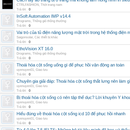
Cách tẩy áo trắng bị ố vàng mà không làm hỏng hình in siêu
CTRLFASHION
,
Thời trang nam
Trả lời:
0
InSoft Automation IMP v14.4
Drograms
,
Thông gió thông thường
Trả lời:
0
Vai trò của tủ điện năng lượng mặt trời trong hệ thống điện m
Saigonsolar
,
Các thiết bị khác
Trả lời:
0
EthoVision XT 16.0
Drograms
,
Thông gió thông thường
Trả lời:
0
Thoái hóa cột sống uống gì để phục hồi vận động an toàn
uyenuyen01
,
Giao lưu
Trả lời:
0
Chuyên gia giải đáp: Thoái hóa cột sống thắt lưng nên làm g
uyenuyen01
,
Giao lưu
Trả lời:
0
Bị thoái hóa cột sống có nên tập thể dục? Lời khuyên Y kho
uyenuyen01
,
Giao lưu
Trả lời:
0
Hiểu đúng về thoái hóa cột sống icd 10 để phục hồi nhanh
uyenuyen01
,
Giao lưu
Trả lời:
0