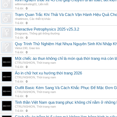
Kinh nghiệm thuê xe 45 chỗ giúp chuyến đi an toàn, tiết kiệ
wifimmarketing01
,
Liên kết
Trả lời:
0
Trạm Quan Trắc Khí Thải Và Cách Vận Hành Hiệu Quả Ch
nhattinseo
,
Các thiết bị khác
Trả lời:
0
Interactive Petrophysics 2025 v25.3.2
Drograms
,
Thông gió thông thường
Trả lời:
0
Quy Trình Thử Nghiệm Hạt Nhựa Nguyên Sinh Khi Nhập K
Vietuc190
,
Giao lưu
Trả lời:
0
Một chiếc áo thun không chỉ là món quà thời trang mà còn 
CTRLFASHION
,
Thời trang nam
Trả lời:
0
Áo in chữ hot xu hướng thời trang 2026
CTRLFASHION
,
Thời trang nam
Trả lời:
0
Outfit Basic Kém Sang Và Cách Khắc Phục Để Mặc Đơn 
CTRLFASHION
,
Thời trang nam
Trả lời:
0
Tinh thần Việt Nam qua trang phục không chỉ nằm ở những 
CTRLFASHION
,
Thời trang nam
Trả lời:
0