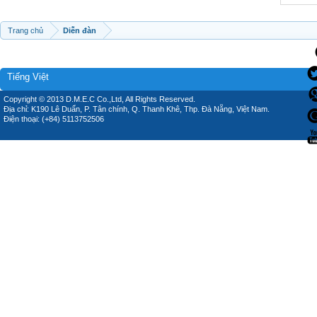
Trang chủ
Diễn đàn
Tiếng Việt
Copyright © 2013 D.M.E.C Co.,Ltd, All Rights Reserved.
Địa chỉ: K190 Lê Duẩn, P. Tân chính, Q. Thanh Khê, Thp. Đà Nẵng, Việt Nam.
Điện thoại: (+84) 5113752506