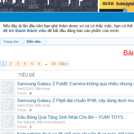
Chào mừng
Nếu đây là lần đầu tiên bạn ghé thăm dmec.vn và có thắc mắc, bạn có th
để trở thành thành viên
để bắt đầu đăng bán sản phẩm của mình.
Trang chủ
Diễn đàn
Bài
1
2
3
4
5
6
→
10
Tiếp >
TIÊU ĐỀ
Samsung Galaxy Z Fold8: Camera không quá nhiều nhưng 
hale121102
,
Điện thoại
Trả lời:
0
Samsung Galaxy Z Flip8 đạt chuẩn IP48, vậy dùng dưới m
hale121102
,
Điện thoại
Trả lời:
0
Gấu Bông Quà Tặng Sinh Nhật Cho Bé – YUMI TOYS
Huy Nguyen
,
Điều hoà không khí
Trả lời:
2