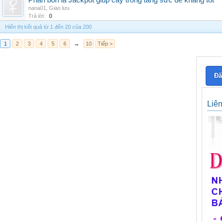
Phân bón lá Jackpot giúp cây trồng tăng sức đề kháng tốt
nana01
,
Giao lưu
Trả lời:
0
Hiển thị kết quả từ 1 đến 20 của 200
1
2
3
4
5
6
→
10
Tiếp >
Đă
Liê