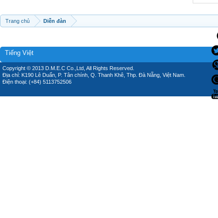
Trang chủ
Diễn đàn
Tiếng Việt
Copyright © 2013 D.M.E.C Co.,Ltd, All Rights Reserved.
Địa chỉ: K190 Lê Duẩn, P. Tân chính, Q. Thanh Khê, Thp. Đà Nẵng, Việt Nam.
Điện thoại: (+84) 5113752506