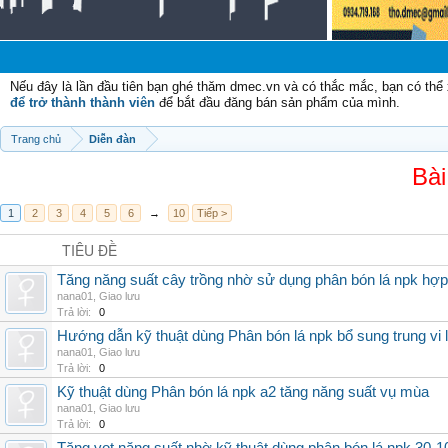
Nếu đây là lần đầu tiên bạn ghé thăm dmec.vn và có thắc mắc, bạn có th
để trở thành thành viên
để bắt đầu đăng bán sản phẩm của mình.
Trang chủ
Diễn đàn
Bài
1
2
3
4
5
6
→
10
Tiếp >
TIÊU ĐỀ
Tăng năng suất cây trồng nhờ sử dụng phân bón lá npk hợp 
nana01
,
Giao lưu
Trả lời:
0
Hướng dẫn kỹ thuật dùng Phân bón lá npk bổ sung trung vi
nana01
,
Giao lưu
Trả lời:
0
Kỹ thuật dùng Phân bón lá npk a2 tăng năng suất vụ mùa
nana01
,
Giao lưu
Trả lời:
0