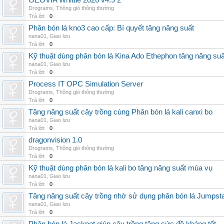
GEOVIA Whittle 2026 v4.9 2
Drograms
,
Thông gió thông thường
Trả lời:
0
Phân bón lá kno3 cao cấp: Bí quyết tăng năng suất
nana01
,
Giao lưu
Trả lời:
0
Kỹ thuật dùng phân bón lá Kina Ado Ethephon tăng năng suấ
nana01
,
Giao lưu
Trả lời:
0
Process IT OPC Simulation Server
Drograms
,
Thông gió thông thường
Trả lời:
0
Tăng năng suất cây trồng cùng Phân bón lá kali canxi bo
nana01
,
Giao lưu
Trả lời:
0
dragonvision 1.0
Drograms
,
Thông gió thông thường
Trả lời:
0
Kỹ thuật dùng phân bón lá kali bo tăng năng suất mùa vụ
nana01
,
Giao lưu
Trả lời:
0
Tăng năng suất cây trồng nhờ sử dụng phân bón lá Jumpsta
nana01
,
Giao lưu
Trả lời:
0