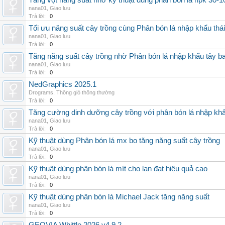
Tăng vọt năng suất nhờ kỹ thuật dùng phân bón lá npk 30-1
nana01
,
Giao lưu
Trả lời:
0
Tối ưu năng suất cây trồng cùng Phân bón lá nhập khẩu thái
nana01
,
Giao lưu
Trả lời:
0
Tăng năng suất cây trồng nhờ Phân bón lá nhập khẩu tây b
nana01
,
Giao lưu
Trả lời:
0
NedGraphics 2025.1
Drograms
,
Thông gió thông thường
Trả lời:
0
Tăng cường dinh dưỡng cây trồng với phân bón lá nhập kh
nana01
,
Giao lưu
Trả lời:
0
Kỹ thuật dùng Phân bón lá mx bo tăng năng suất cây trồng
nana01
,
Giao lưu
Trả lời:
0
Kỹ thuật dùng phân bón lá mít cho lan đạt hiệu quả cao
nana01
,
Giao lưu
Trả lời:
0
Kỹ thuật dùng phân bón lá Michael Jack tăng năng suất
nana01
,
Giao lưu
Trả lời:
0