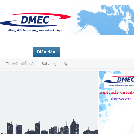
Trang chủ
Diễn đàn
Thành viên
Tìm kiếm diễn đàn
Bài viết gần đây