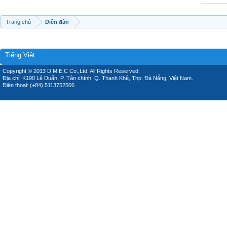
Trang chủ
Diễn đàn
Tiếng Việt
Copyright © 2013 D.M.E.C Co.,Ltd, All Rights Reserved.
Địa chỉ: K190 Lê Duẩn, P. Tân chính, Q. Thanh Khê, Thp. Đà Nẵng, Việt Nam.
Điện thoại: (+84) 5113752506