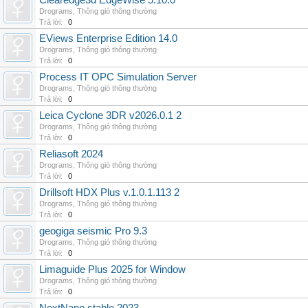
Clearedge3d EdgeWise 5.10.0
Drograms
,
Thông gió thông thường
Trả lời:
0
EViews Enterprise Edition 14.0
Drograms
,
Thông gió thông thường
Trả lời:
0
Process IT OPC Simulation Server
Drograms
,
Thông gió thông thường
Trả lời:
0
Leica Cyclone 3DR v2026.0.1 2
Drograms
,
Thông gió thông thường
Trả lời:
0
Reliasoft 2024
Drograms
,
Thông gió thông thường
Trả lời:
0
Drillsoft HDX Plus v.1.0.1.113 2
Drograms
,
Thông gió thông thường
Trả lời:
0
geogiga seismic Pro 9.3
Drograms
,
Thông gió thông thường
Trả lời:
0
Limaguide Plus 2025 for Window
Drograms
,
Thông gió thông thường
Trả lời:
0