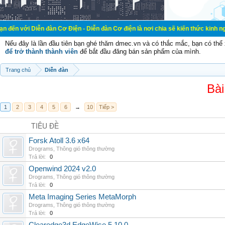
n đàn Cơ Điện - Diễn đàn Cơ điện là nơi chia sẽ kiến thức kinh nghiệm trong l
Nếu đây là lần đầu tiên bạn ghé thăm dmec.vn và có thắc mắc, bạn có th
để trở thành thành viên
để bắt đầu đăng bán sản phẩm của mình.
Trang chủ
Diễn đàn
Bài
1
2
3
4
5
6
→
10
Tiếp >
TIÊU ĐỀ
Forsk Atoll 3.6 x64
Drograms
,
Thông gió thông thường
Trả lời:
0
Openwind 2024 v2.0
Drograms
,
Thông gió thông thường
Trả lời:
0
Meta Imaging Series MetaMorph
Drograms
,
Thông gió thông thường
Trả lời:
0