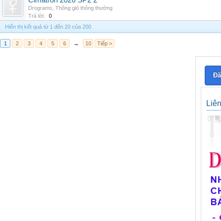
Cimatron 2026 SP2 2
Drograms
,
Thông gió thông thường
Trả lời:
0
Hiển thị kết quả từ 1 đến 20 của 200
1
2
3
4
5
6
→
10
Tiếp >
Đă
Liê