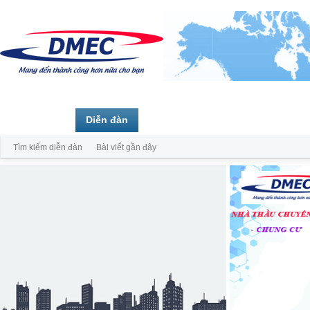
Trang chủ
Diễn đàn
Thành viên
Tìm kiếm diễn đàn
Bài viết gần đây