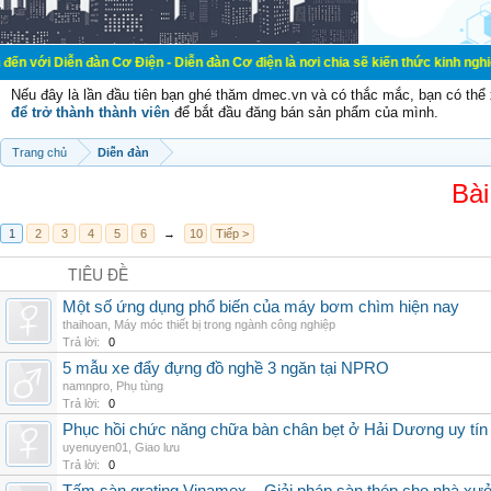
đàn Cơ Điện - Diễn đàn Cơ điện là nơi chia sẽ kiến thức kinh nghiệm trong lãn
Nếu đây là lần đầu tiên bạn ghé thăm dmec.vn và có thắc mắc, bạn có th
để trở thành thành viên
để bắt đầu đăng bán sản phẩm của mình.
Trang chủ
Diễn đàn
Bài
1
2
3
4
5
6
→
10
Tiếp >
TIÊU ĐỀ
Một số ứng dụng phổ biến của máy bơm chìm hiện nay
thaihoan
,
Máy móc thiết bị trong ngành công nghiệp
Trả lời:
0
5 mẫu xe đẩy đựng đồ nghề 3 ngăn tại NPRO
namnpro
,
Phụ tùng
Trả lời:
0
Phục hồi chức năng chữa bàn chân bẹt ở Hải Dương uy tín
uyenuyen01
,
Giao lưu
Trả lời:
0