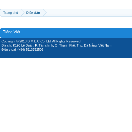
Trang chủ
Diễn đàn
Tiếng Việt
Copyright © 2013 D.M.E.C Co.,Ltd, All Rights Reserved.
Địa chỉ: K190 Lê Duẩn, P. Tân chính, Q. Thanh Khê, Thp. Đà Nẵng, Việt Nam.
Điện thoại: (+84) 5113752506