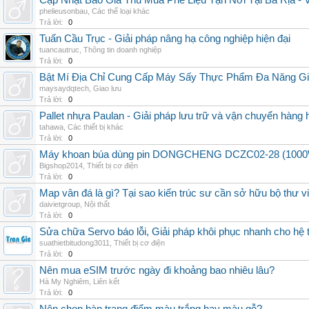
Cập Nhật Báo Giá Thu Mua Phế Liệu Tận Nơi Tại Bà Rịa -
phelieusonbau
,
Các thể loại khác
Trả lời:
0
Tuấn Cầu Trục - Giải pháp nâng hạ công nghiệp hiện đại
tuancautruc
,
Thông tin doanh nghiệp
Trả lời:
0
Bật Mí Địa Chỉ Cung Cấp Máy Sấy Thực Phẩm Đa Năng G
maysaydqtech
,
Giao lưu
Trả lời:
0
Pallet nhựa Paulan - Giải pháp lưu trữ và vận chuyển hàng
tahawa
,
Các thiết bị khác
Trả lời:
0
Máy khoan búa dùng pin DONGCHENG DCZC02-28 (1000W, 
Bigshop2014
,
Thiết bị cơ điện
Trả lời:
0
Map vân đá là gì? Tại sao kiến trúc sư cần sở hữu bộ thư 
daivietgroup
,
Nội thất
Trả lời:
0
Sửa chữa Servo báo lỗi, Giải pháp khôi phục nhanh cho hệ 
suathietbitudong3011
,
Thiết bị cơ điện
Trả lời:
0
Nên mua eSIM trước ngày đi khoảng bao nhiêu lâu?
Hà My Nghiêm
,
Liên kết
Trả lời:
0