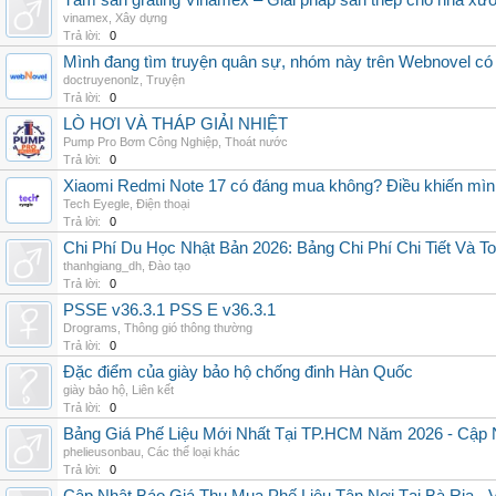
Tấm sàn grating Vinamex – Giải pháp sàn thép cho nhà xưở
vinamex
,
Xây dựng
Trả lời:
0
Mình đang tìm truyện quân sự, nhóm này trên Webnovel có
doctruyenonlz
,
Truyện
Trả lời:
0
LÒ HƠI VÀ THÁP GIẢI NHIỆT
Pump Pro Bơm Công Nghiệp
,
Thoát nước
Trả lời:
0
Xiaomi Redmi Note 17 có đáng mua không? Điều khiến mình 
Tech Eyegle
,
Điện thoại
Trả lời:
0
Chi Phí Du Học Nhật Bản 2026: Bảng Chi Phí Chi Tiết Và T
thanhgiang_dh
,
Đào tạo
Trả lời:
0
PSSE v36.3.1 PSS E v36.3.1
Drograms
,
Thông gió thông thường
Trả lời:
0
Đặc điểm của giày bảo hộ chống đinh Hàn Quốc
giày bảo hộ
,
Liên kết
Trả lời:
0
Bảng Giá Phế Liệu Mới Nhất Tại TP.HCM Năm 2026 - Cập 
phelieusonbau
,
Các thể loại khác
Trả lời:
0