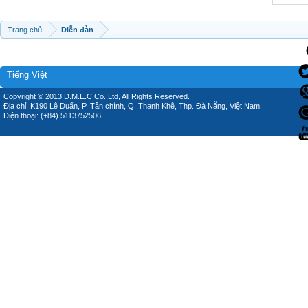
Trang chủ
Diễn đàn
Tiếng Việt
Copyright © 2013 D.M.E.C Co.,Ltd, All Rights Reserved.
Địa chỉ: K190 Lê Duẩn, P. Tân chính, Q. Thanh Khê, Thp. Đà Nẵng, Việt Nam.
Điện thoại: (+84) 5113752506