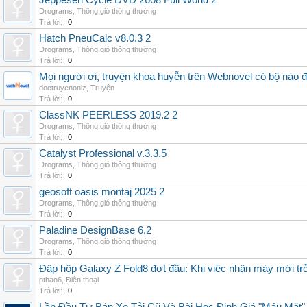
Jeppesen Cycle DVD 2608 Full World 2
Drograms
,
Thông gió thông thường
Trả lời:
0
Hatch PneuCalc v8.0.3 2
Drograms
,
Thông gió thông thường
Trả lời:
0
Mọi người ơi, truyện khoa huyễn trên Webnovel có bộ nào
doctruyenonlz
,
Truyện
Trả lời:
0
ClassNK PEERLESS 2019.2 2
Drograms
,
Thông gió thông thường
Trả lời:
0
Catalyst Professional v.3.3.5
Drograms
,
Thông gió thông thường
Trả lời:
0
geosoft oasis montaj 2025 2
Drograms
,
Thông gió thông thường
Trả lời:
0
Paladine DesignBase 6.2
Drograms
,
Thông gió thông thường
Trả lời:
0
Đập hộp Galaxy Z Fold8 đợt đầu: Khi việc nhận máy mới tr
pthao6
,
Điện thoại
Trả lời:
0