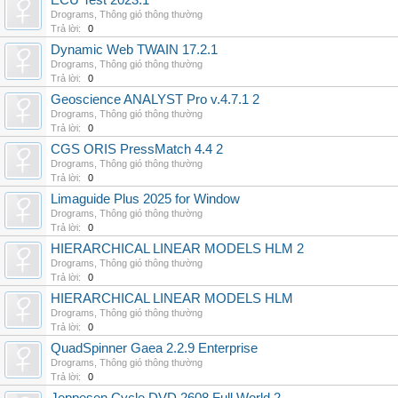
ECU Test 2023.1
Drograms
,
Thông gió thông thường
Trả lời:
0
Dynamic Web TWAIN 17.2.1
Drograms
,
Thông gió thông thường
Trả lời:
0
Geoscience ANALYST Pro v.4.7.1 2
Drograms
,
Thông gió thông thường
Trả lời:
0
CGS ORIS PressMatch 4.4 2
Drograms
,
Thông gió thông thường
Trả lời:
0
Limaguide Plus 2025 for Window
Drograms
,
Thông gió thông thường
Trả lời:
0
HIERARCHICAL LINEAR MODELS HLM 2
Drograms
,
Thông gió thông thường
Trả lời:
0
HIERARCHICAL LINEAR MODELS HLM
Drograms
,
Thông gió thông thường
Trả lời:
0
QuadSpinner Gaea 2.2.9 Enterprise
Drograms
,
Thông gió thông thường
Trả lời:
0