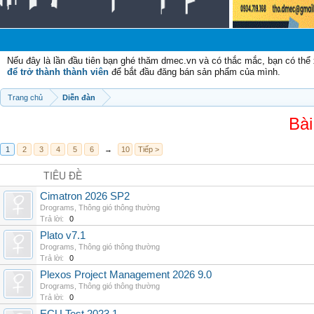
C
Nếu đây là lần đầu tiên bạn ghé thăm dmec.vn và có thắc mắc, bạn có th
để trở thành thành viên
để bắt đầu đăng bán sản phẩm của mình.
Trang chủ
Diễn đàn
Bài
1
2
3
4
5
6
→
10
Tiếp >
TIÊU ĐỀ
Cimatron 2026 SP2
Drograms
,
Thông gió thông thường
Trả lời:
0
Plato v7.1
Drograms
,
Thông gió thông thường
Trả lời:
0
Plexos Project Management 2026 9.0
Drograms
,
Thông gió thông thường
Trả lời:
0